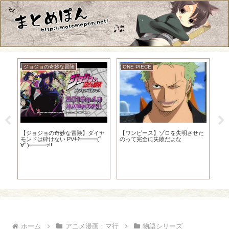
ジョジョの奇妙な冒険
ONE PIECE
Eな
【ジョジョの奇妙な冒険】ダイヤ
【ワンピース】ゾロを失明させた
ク
モンドは砕けない PVｷﾀ━━━(ﾟ
のって完全に失敗だよな
そ
∀ﾟ)━━━ｯ!!
ホーム
アニメ漫画：マ行
物語シリーズ