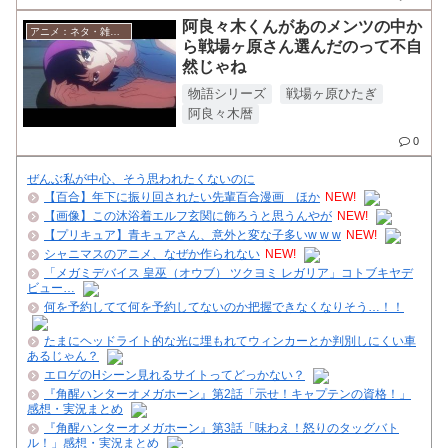
阿良々木くんがあのメンツの中か
アニメ：ネタ・雑談・ニュース
ら戦場ヶ原さん選んだのって不自
然じゃね
物語シリーズ
戦場ヶ原ひたぎ
阿良々木暦
0
ぜんぶ私が中心、そう思われたくないのに
【百合】年下に振り回されたい先輩百合漫画 ほか
NEW!
【画像】この沐浴着エルフ玄関に飾ろうと思うんやが
NEW!
【プリキュア】青キュアさん、意外と変な子多いw w w
NEW!
シャニマスのアニメ、なぜか作られない
NEW!
「メガミデバイス 皇巫（オウブ） ツクヨミ レガリア」コトブキヤデ
ビュー…
何を予約してて何を予約してないのか把握できなくなりそう…！！
たまにヘッドライト的な光に埋もれてウィンカーとか判別しにくい車
あるじゃん？
エロゲのHシーン見れるサイトってどっかない？
『角醒ハンターオメガホーン』第2話「示せ！キャプテンの資格！」
感想・実況まとめ
『角醒ハンターオメガホーン』第3話「味わえ！怒りのタッグバト
ル！」感想・実況まとめ