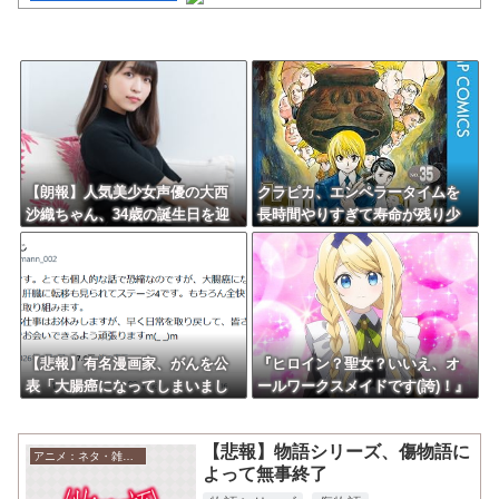
【悲報】「HUNTER×HUNTER」のクラピカ、師匠のイズナビに対す
る態度が本当に酷い！！
【熊本地震】株式会社ポケモンが1億円を、ソニーが5000万円を寄
付。熊本への支援続々発表！
クレバテスⅡ-魔獣の王と偽りの勇者伝承- 第4話 感想：敵を探すより
トアの書を餌に誘き出す作戦！
【悲報】グルメ漫画の金字塔『美味しんぼ』、家庭で真似できるレシ
ピがない
Powered by livedoor 相互RSS
【朗報】人気美少女声優の大西
クラピカ、エンペラータイムを
沙織ちゃん、34歳の誕生日を迎
長時間やりすぎて寿命が残り少
える・・・
ない
【悲報】有名漫画家、がんを公
『ヒロイン？聖女？いいえ、オ
表「大腸癌になってしまいまし
ールワークスメイドです(誇)！』
た。肝臓に転移も見られてステ
6話感想 メイド姿のルシアナかわ
ージ4です」
いい
【悲報】物語シリーズ、傷物語に
アニメ：ネタ・雑談・ニュース
よって無事終了