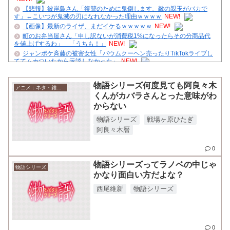
【悲報】彼岸島さん「復讐のために鬼倒します、敵の親玉がバカで
す」←こいつが鬼滅の刃になれなかった理由ｗｗｗｗ
NEW!
【画像】最新のライザ、まだイケるｗｗｗｗｗ
NEW!
町のお弁当屋さん「申し訳ないが消費税1%になったらその分商品代
を値上げするわ」 「うちも！」
NEW!
ジャンポケ斉藤の被害女性「バウムクーヘン売ったりTikTokライブし
ててムカついたから示談しなかった」
NEW!
【動画】吟子「え～セラス、赤ちゃんみたいだね～？」←これ【ラブ
ライブ！蓮ノ空】
NEW!
物語シリーズ何度見ても阿良々木
【速報】キングダムで初めて｢ん？｣ってなったシーン、完全に一致し
アニメ：ネタ・雑談・ニュース
くんがカバラさんとった意味がわ
てしまうｗｗｗｗｗｗｗｗｗｗｗｗｗ
NEW!
からない
【復活予告】管理人、クダクダ
【画像】NARUTO三大謎の一つ、「羅生門」とは一体何だったの
物語シリーズ
戦場ヶ原ひたぎ
か！？
阿良々木暦
舌を絡ませて、唾液交換して── ちゅっちゅしながらの濃厚エッ画像♪
0
ジャンプで綺麗に終わった名作ないよな
クレバテスⅡ-魔獣の王と偽りの勇者伝承- 第4話 感想：敵を探すより
物語シリーズってラノベの中じゃ
物語シリーズ
トアの書を餌に誘き出す作戦！
かなり面白い方だよな？
【ハンターハンター】再登場するかな
西尾維新
物語シリーズ
Powered by livedoor 相互RSS
0