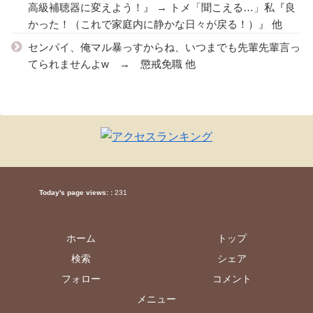
高級補聴器に変えよう！』 → トメ「聞こえる…」私『良
かった！（これで家庭内に静かな日々が戻る！）』 他
センパイ、俺マル暴っすからね、いつまでも先輩先輩言っ
てられませんよw → 懲戒免職 他
Today's page views: :
231
ホーム
トップ
検索
シェア
フォロー
コメント
メニュー