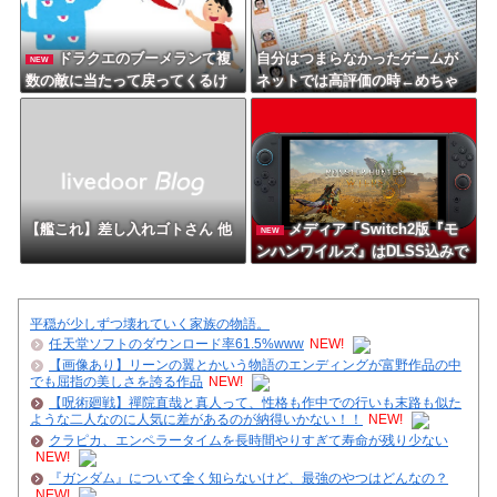
ドラクエのブーメランて複
自分はつまらなかったゲームが
NEW
数の敵に当たって戻ってくるけ
ネットでは高評価の時←めちゃ
ど
くちゃムカつくよな
【艦これ】差し入れゴトさん 他
メディア「Switch2版『モ
NEW
ンハンワイルズ』はDLSS込みで
最大1440p動作」
平穏が少しずつ壊れていく家族の物語。
任天堂ソフトのダウンロード率61.5%www
NEW!
【画像あり】リーンの翼とかいう物語のエンディングが富野作品の中
でも屈指の美しさを誇る作品
NEW!
【呪術廻戦】禪院直哉と真人って、性格も作中での行いも末路も似た
ような二人なのに人気に差があるのが納得いかない！！
NEW!
クラピカ、エンペラータイムを長時間やりすぎて寿命が残り少ない
NEW!
『ガンダム』について全く知らないけど、最強のやつはどんなの？
NEW!