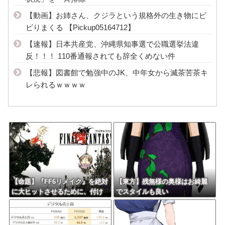
【動画】お姉さん、クジラという規格外の生き物にビ
ビりまくる 【Pickup05164712】
【速報】日本共産党、沖縄県知事選で公職選挙法違
反！！！ 110番通報されても辞全くめない件
【悲報】図書館で勉強中のJK、中年女から滅茶苦茶キ
レられるｗｗｗｗ
【命題】『FF6リメイク』を絶対
【東方】残無様の奥様はお綺麗
に大ヒットさせるために、付け
でスタイルも良い
加えるべき要素