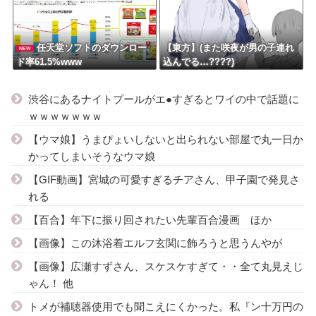
任天堂ソフトのダウンロー
【東方】(また咲夜が男の子連れ
NEW
ド率61.5%www
込んでる…????)
渋谷にあるナイトプールがエ●すぎるとワイの中で話題に
ｗｗｗｗｗｗｗ
【ウマ娘】うまぴょいしないと出られない部屋で丸一日か
かってしまいそうなウマ娘
【GIF動画】宮城の可愛すぎるチアさん、甲子園で発見さ
れる
【百合】年下に振り回されたい先輩百合漫画 ほか
【画像】この沐浴着エルフ玄関に飾ろうと思うんやが
【画像】広瀬すずさん、スケスケすぎて・・全て丸見えじ
ゃん！ 他
トメが補聴器使用でも聞こえにくかった。私『ン十万円の