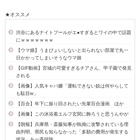
★オススメ
渋谷にあるナイトプールがエ●すぎるとワイの中で話題
にｗｗｗｗｗｗｗ
【ウマ娘】うまぴょいしないと出られない部屋で丸一
日かかってしまいそうなウマ娘
【GIF動画】宮城の可愛すぎるチアさん、甲子園で発見
される
【画像】人気キャバ嬢「運転できない奴は何やらして
も駄目w」
【百合】年下に振り回されたい先輩百合漫画 ほか
【画像】この沐浴着エルフ玄関に飾ろうと思うんやが
【朗報】兵庫県・斎藤知事が執拗に攻撃されている理
由判明、県民も知らなかった「多額の費用が発生する
状況」を一斉排除