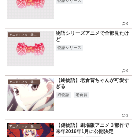
物語シリーズ
0
物語シリーズアニメで全部見たけ
アニメ：ネタ・雑談・ニュース
ど
物語シリーズ
0
【終物語】老倉育ちゃんが可愛す
アニメ：ネタ・雑談・ニュース
ぎる
終物語
老倉育
2
【傷物語】劇場版アニメ３部作で
アニメ：ネタ・雑談・ニュース
来年2016年1月に公開決定