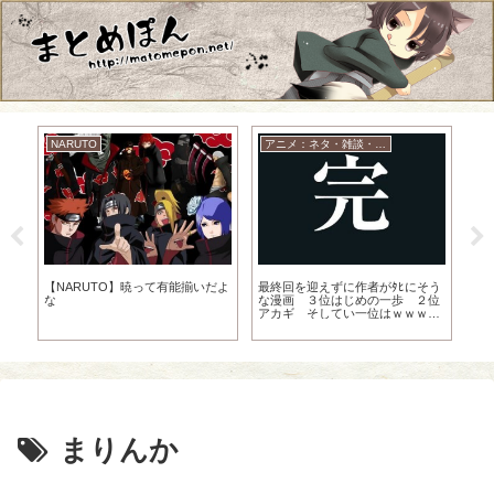
NARUTO
アニメ：ネタ・雑談・ニュース
「
ん
【NARUTO】暁って有能揃いだよ
最終回を迎えずに作者がﾀﾋにそう
「
る
な
な漫画 ３位はじめの一歩 ２位
れ
アカギ そしてい一位はｗｗｗｗ
ｗｗ
まりんか