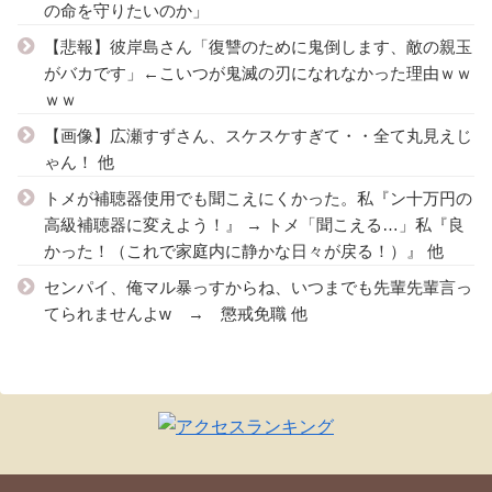
の命を守りたいのか」
【悲報】彼岸島さん「復讐のために鬼倒します、敵の親玉
がバカです」←こいつが鬼滅の刃になれなかった理由ｗｗ
ｗｗ
【画像】広瀬すずさん、スケスケすぎて・・全て丸見えじ
ゃん！ 他
トメが補聴器使用でも聞こえにくかった。私『ン十万円の
高級補聴器に変えよう！』 → トメ「聞こえる…」私『良
かった！（これで家庭内に静かな日々が戻る！）』 他
センパイ、俺マル暴っすからね、いつまでも先輩先輩言っ
てられませんよw → 懲戒免職 他