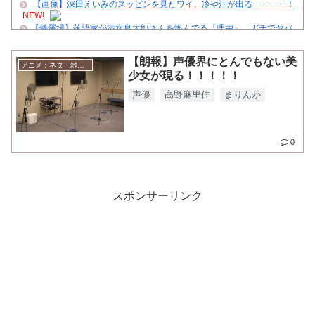
【画像】深田えいみのスッピンを見たワイ、冷や汗が出る････････！
NEW!
【修羅場】落語家が清水良太郎さんを恨んでる『理由』、ガチでヤバ
イ・・・・・
NEW!
【ウマ娘】なんとかなれーーーッ(極道入稿)
NEW!
【朗報】声優界にとんでもない美
【刃牙らへん】69話ネタバレ考察 勇ちゃん回ばっかで描くネタ完全に
アニメ：ネタ・雑談・ニュース
少女が現る！！！！！
尽きてそうｗｗｗｗ
NEW!
【復活予告】管理人、クダクダ
声優
高野麻里佳
まりんか
【画像】NARUTO三大謎の一つ、「羅生門」とは一体何だったの
か！？
舌を絡ませて、唾液交換して── ちゅっちゅしながらの濃厚エッ画像♪
0
ジャンプで綺麗に終わった名作ないよな
クレバテスⅡ-魔獣の王と偽りの勇者伝承- 第4話 感想：敵を探すより
トアの書を餌に誘き出す作戦！
【ハンターハンター】再登場するかな
スポンサーリンク
Powered by livedoor 相互RSS