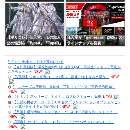
0円です！」←これでメガドラが
負けた理由
【ポリコレ】任天堂、FEの主人
任天堂が「gamescom 2026」の
公の性別を「TypeA」「TypeB」
ラインナップを発表！
と言ってしまう…
知らない土地で、主婦は孤独になる
【令和最新版】 早見沙織(35)x東山奈央(34)、同級生2ショット写真が
こちらｗｗｗｗ
NEW!
【V作戦】ジオン視点のこいつ等って普通に怖すぎると思う…
NEW!
figmaテーブル美術館「天使像」可動フィギュア【再販予約開始】
NEW!
【トミカ】新シリーズ「トミカ クロスレスキュー」 始動
NEW!
【伝説の勇者ダ・ガーン】THE合体「ランドバイソンオプションセッ
ト」完成品トイ【明日予約開始】
NEW!
【悲報】週刊少年ジャンプさん、ついに100万部を割ってしまう･･･
NEW!
【画像】はいだしょうこ（47）「こんなオバサンでいいの…？」
NEW!