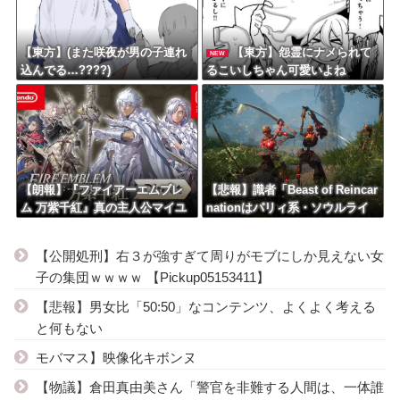
【東方】(また咲夜が男の子連れ
【東方】怨霊にナメられて
NEW
込んでる…????)
るこいしちゃん可愛いよね
【朗報】『ファイアーエムブレ
【悲報】識者「Beast of Reincar
ム 万紫千紅』真の主人公マイユ
nationはパリィ系・ソウルライ
ニはキャラメイクが可能
ク系の悪い所を煮詰めたような
ゲーム」
【公開処刑】右３が強すぎて周りがモブにしか見えない女
子の集団ｗｗｗｗ 【Pickup05153411】
【悲報】男女比「50:50」なコンテンツ、よくよく考える
と何もない
モバマス】映像化キボンヌ
【物議】倉田真由美さん「警官を非難する人間は、一体誰