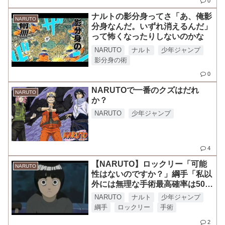
0
ナルトの影分身ってさ「あ、俺影
NARUTO
分身なんだ。いずれ消えるんだ」
って怖くなったりしないのかな
NARUTO
ナルト
少年ジャンプ
影分身の術
0
NARUTOで一番のクズはだれ
NARUTO
か？
NARUTO
少年ジャンプ
4
【NARUTO】ロックリー「可能
NARUTO
性はないのですか？」綱手「私以
外には無理な手術最高確率は50%
だ」←結構高くてワロタ
NARUTO
ナルト
少年ジャンプ
綱手
ロックリー
手術
2