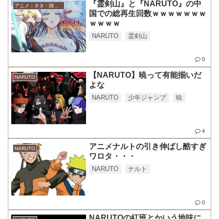
『霊剣山』と『NARUTO』の中
アニメ：ネタ・雑談・ニュース
国での総再生回数ｗｗｗｗｗｗｗ
ｗｗｗｗ
NARUTO
霊剣山
0
【NARUTO】暁って有能揃いだ
NARUTO
よな
NARUTO
少年ジャンプ
暁
4
アニメナルトの引き伸ばし酷すぎ
NARUTO
ワロタ・・・
NARUTO
ナルト
0
NARUTOの紅班とかいう地味に