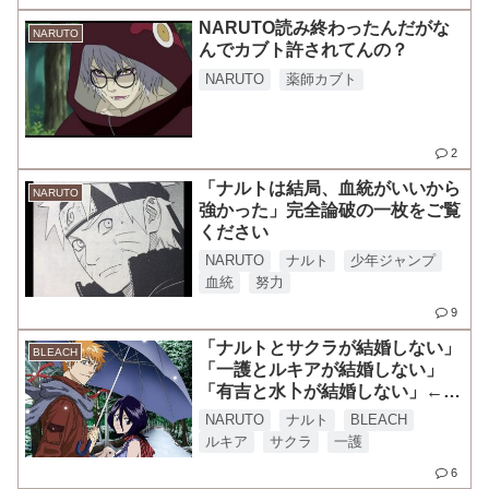
NARUTO読み終わったんだがな
NARUTO
んでカブト許されてんの？
NARUTO
薬師カブト
2
「ナルトは結局、血統がいいから
NARUTO
強かった」完全論破の一枚をご覧
ください
NARUTO
ナルト
少年ジャンプ
血統
努力
9
「ナルトとサクラが結婚しない」
BLEACH
「一護とルキアが結婚しない」
「有吉と水卜が結婚しない」←こ
ういうの最近流行ってんの？
NARUTO
ナルト
BLEACH
ルキア
サクラ
一護
6