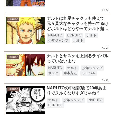
5
ナルトは九尾チャクラも使えて
NARUTO
元々莫大なチャクラも持ってるけ
どボルトはどうやってナルト超え
んの？
NARUTO
BORUTO
ナルト
少年ジャンプ
ボルト
2
ナルトとサスケを上回るライバル
NARUTO
っていないよな
NARUTO
ナルト
少年ジャンプ
サスケ
岸本斉史
ライバル
0
NARUTOの中忍試験て20年あま
NARUTO
りでヌルくなりすぎじゃね？
ナルト
少年ジャンプ
NARUTO
BORUTO