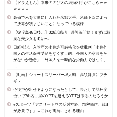
【ドラえもん】本来ののび太の結婚相手がこちらｗｗ
ｗｗｗｗ
高値で米を大量に仕入れた米卸大手、米価下落によっ
て決算が凄まじいことになっている模様
【彼岸島48日後…】328話感想 遊郭編開始！まずは邪
魔な美少女を退治へ
日経社説、入管庁の永住許可厳格化を猛批判「永住外
国人の生活保護受給をなくす目的、外国人の意欲をそ
がないか懸念」「外国人を一時的な労働力ではなく、
…
【動画】ショートスリーパー堀大輔、高須幹弥にブチ
ギレ
今後声が出せるようになったとして、果たして熱狂度
合いで7th名古屋のYPTを超えるYPTは来るのだろうか
eスポーツ「アスリート並の反射神経、精密動作、戦術
が必要です」←これが馬鹿にされる理由