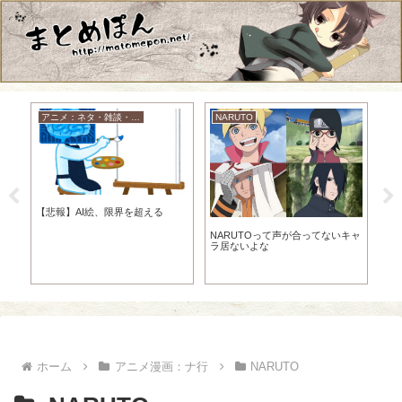
アニメ：ネタ・雑談・ニュース
NARUTO
ラ
【悲報】AI絵、限界を超える
話
【
NARUTOって声が合ってないキャ
イ
ラ居ないよな
う
ホーム
アニメ漫画：ナ行
NARUTO