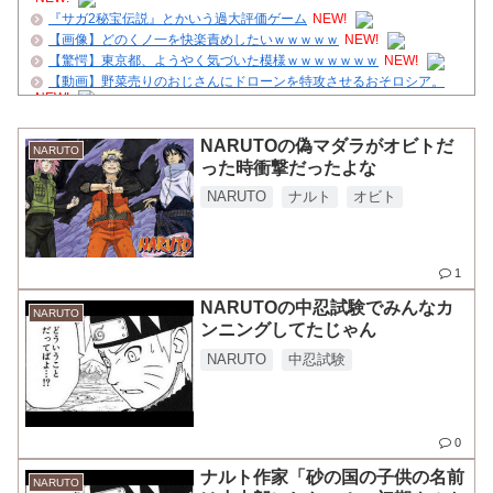
『サガ2秘宝伝説』とかいう過大評価ゲーム
NEW!
【画像】どのくノ一を快楽責めしたいｗｗｗｗｗ
NEW!
【驚愕】東京都、ようやく気づいた模様ｗｗｗｗｗｗｗ
NEW!
【動画】野菜売りのおじさんにドローンを特攻させるおそロシア。
NEW!
ＦＦ史上最高傑作は？ニワカ「4！」馬鹿「8やね」陰キャ「7だ
ろ？」←これｗｗｗ
NEW!
NARUTOの偽マダラがオビトだ
NARUTO
【復活予告】管理人、クダクダ
った時衝撃だったよな
【画像】NARUTO三大謎の一つ、「羅生門」とは一体何だったの
か！？
NARUTO
ナルト
オビト
舌を絡ませて、唾液交換して── ちゅっちゅしながらの濃厚エッ画像♪
ジャンプで綺麗に終わった名作ないよな
クレバテスⅡ-魔獣の王と偽りの勇者伝承- 第4話 感想：敵を探すより
1
トアの書を餌に誘き出す作戦！
NARUTOの中忍試験でみんなカ
【ハンターハンター】再登場するかな
NARUTO
ンニングしてたじゃん
Powered by livedoor 相互RSS
NARUTO
中忍試験
0
ナルト作家「砂の国の子供の名前
NARUTO