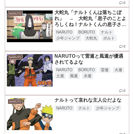
0
大蛇丸「ナルトくんは落ちこぼ
NARUTO
れ」 → 大蛇丸「息子のことよ
ろしくね！ナルトくんの息子さん
と仲良くしてほしいなぁ！」
NARUTO
BORUTO
ナルト
少年ジャンプ
大蛇丸
ボルト
0
NARUTOって雷遁と風遁が優遇
NARUTO
されてるよな
NARUTO
BORUTO
雷遁
火遁
土遁
風遁
水遁
0
ナルトって哀れな主人公だよな
NARUTO
NARUTO
ナルト
少年ジャンプ