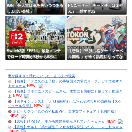
IGN「任天堂は魂を失いつつある
PCユーザー「チート使えば楽や
しょぼい会社」
ん」←酷すぎね
Switch2版『FF14』緊急メンテ
【悲報】PS独占格ゲー「マーベ
でロード時間が8秒から6秒に
ル闘魂 」が全く話題になってな
い
妻が嫌すぎて壊れていった、ある夫の現実
【画像】「テニスの王子様」の手塚国光の零式サーブ、ガチで強すぎ
るｗｗｗｗ
NEW!
【画像】ロボアニメのビームさん、攻撃にも防御にも使えて万能過ぎ
る
NEW!
【魂ネイションズ】「S.H.Figuarts」ほか 2026年8月発売商品【スケ
ジュール公開】
NEW!
ホビーサクラ「真の点P 私服Ver.」美少女フィギュア【予約開始】
NEW!
【悲報】ひろゆき、妻から離婚を提示されていたｗｗｗｗ
NEW!
【悲報】ナルト「娘の誕生日？せや影分身送ったろ！」←これｗｗｗ
NEW!