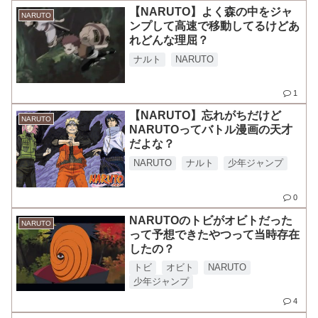
【NARUTO】よく森の中をジャ
NARUTO
ンプして高速で移動してるけどあ
れどんな理屈？
ナルト
NARUTO
1
【NARUTO】忘れがちだけど
NARUTO
NARUTOってバトル漫画の天才
だよな？
NARUTO
ナルト
少年ジャンプ
0
NARUTOのトビがオビトだった
NARUTO
って予想できたやつって当時存在
したの？
トビ
オビト
NARUTO
少年ジャンプ
4