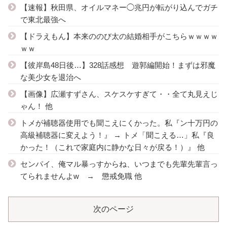
【速報】秋田県、オイルマネー◯兆円が転がり込んでガチ
で東北最強へ
【ドラえもん】本来ののび太の結婚相手がこちらｗｗｗｗ
ｗｗ
【彼岸島48日後…】328話感想 遊郭編開始！まずは邪魔
な美少女を退治へ
【画像】広瀬すずさん、スケスケすぎて・・全て丸見えじ
ゃん！ 他
トメが補聴器使用でも聞こえにくかった。私『ン十万円の
高級補聴器に変えよう！』 → トメ「聞こえる…」私『良
かった！（これで家庭内に静かな日々が戻る！）』 他
センパイ、俺マル暴っすからね、いつまでも先輩先輩言っ
てられませんよw → 懲戒免職 他
次のページ