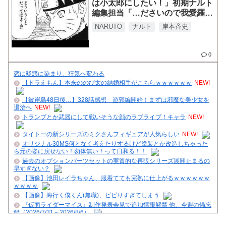
は小太郎にしたい！」初期ナルト
編集担当「…ださいので我愛羅で
行きましょう」
NARUTO
ナルト
岸本斉史
0
恋は疑惑に染まり、狂気へ変わる
【ドラえもん】本来ののび太の結婚相手がこちらｗｗｗｗｗｗ
NEW!
【彼岸島48日後…】328話感想 遊郭編開始！まずは邪魔な美少女を
退治へ
NEW!
トランプとか武器にして戦いそうな顔のラブライブ！キャラ
NEW!
タイトーの新シリーズのミクさんフィギュアが人気らしい
NEW!
オリジナル30MS何となく考えたりするけど塗装とか改造しちゃった
ら元の姿に戻せない！勿体無い！って日和る！！
過去のオプションパーツセットの実質的な再販シリーズ展開止まるの
早すぎない？
【画像】池田レイラちゃん、服着てても完熟に仕上がるｗｗｗｗｗｗ
ｗｗｗｗ
【画像】海行く僕くん(無職)、ビビりすぎてしまう
『仮面ライダーマイス』制作発表会見で追加情報解禁 他、今週の備忘
録（2026/7/31～2026/8/6）
『角醒ハンターオメガホーン』第2話「示せ！キャプテンの資格！」