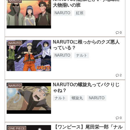
NARUTO
大物揃いの班
NARUTO
紅班
0
NARUTOに根っからのクズ悪人
NARUTO
っている？
NARUTO
ナルト
2
NARUTOの螺旋丸ってパクりじ
NARUTO
ゃね？
ナルト
螺旋丸
NARUTO
0
【ワンピース】尾田栄一郎「ナル
ONE PIECE