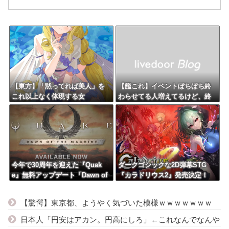
【東方】「黙ってれば美人」を
【艦これ】イベントぼちぼち終
これ以上なく体現する女
わらせてる人増えてるけど、終
わったらみんな何してる？
今年で30周年を迎えた『Quak
ダークゴシックな2D弾幕STG
e』無料アップデート「Dawn of
『カラドリウス2』発売決定！
the Machine」が配信開始
【驚愕】東京都、ようやく気づいた模様ｗｗｗｗｗｗｗ
日本人「円安はアカン。円高にしろ」←これなんでなんや