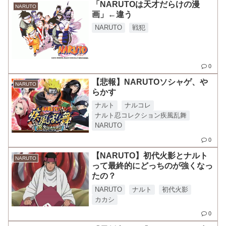
「NARUTOは天才だらけの漫
NARUTO
画」←違う
NARUTO
戦犯
0
【悲報】NARUTOソシャゲ、や
NARUTO
らかす
ナルト
ナルコレ
ナルト忍コレクション疾風乱舞
NARUTO
0
【NARUTO】初代火影とナルト
NARUTO
って最終的にどっちのが強くなっ
たの？
NARUTO
ナルト
初代火影
カカシ
0