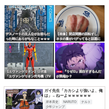
感想・実況まとめ
【悲報】「HUNTER×HUNTER」のクラピカ、師匠のイズナビに対す
る態度が本当に酷い！！
【熊本地震】株式会社ポケモンが1億円を、ソニーが5000万円を寄
付。熊本への支援続々発表！
クレバテスⅡ-魔獣の王と偽りの勇者伝承- 第4話 感想：敵を探すより
トアの書を餌に誘き出す作戦！
【悲報】グルメ漫画の金字塔『美味しんぼ』、家庭で真似できるレシ
デスノートの主人公がお前らだ
【画像】閉店間際の回転ずし、
ピがない
った時にありがちなことｗｗｗ
ネタの量がバグってると話題に
Powered by livedoor 相互RSS
ｗｗ
ｗｗｗｗｗ
【エヴァンゲリオン】ロボ道
『リゼロ』面白すぎるんだ
NEW
「エヴァンゲリオン弐号機（TV
が異端か？
シリーズVer.）」アクションフィ
ギュア【彩色原型公開】
ガイ先生「カカシより強いよ、俺
NARUTO
は」←ねーよｗｗｗｗｗｗ
岸本斉史
NARUTO
ナルト
少年ジャンプ