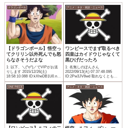
ドラゴンボール
アニメ：ネタ・雑談・ニュース
【ドラゴンボール】悟空っ
ワンピースでまず取るべき
てクリリン以外死んでも怒
四皇はカイドウじゃなくて
らなさそうだよな
黒ひげだったろ
1: 以下、＼(^o^)／でVIPがお送
1: 名無しのぽんさん
りします 2015/12/26(土)
2022/09/13(火) 07:37:48.095
18:58:10.088 ID:kXheDB1U0.net
ID:2Pw3JV8wd 取れなくともや
チチがシんでも
りに行くべきだった路
ONE PIECE
アニメ：ネタ・雑談・ニュース