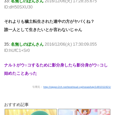
33:
名無しのぽんさん
2016/12/06(火) 17:28:35.675
ID:dH50SXU30
それよりも穢土転生された連中の方がヤバくね？
誰一人として生きたいとか言わないじゃん
35:
名無しのぽんさん
2016/12/06(火) 17:30:09.055
ID:hUfC1+Sr0
ナルトがウ○コするために影分身したら影分身がウ○コし
始めたことあった
引用元：
http://vipper.2ch.net/test/read.cgi/news4vip/1481011921/
おすすめ記事