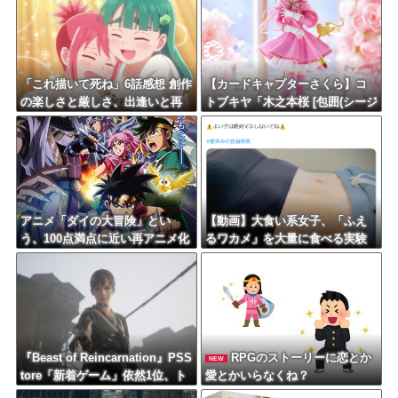
「これ描いて死ね」6話感想 創作
【カードキャプターさくら】コ
の楽しさと厳しさ、出逢いと再
トブキヤ「木之本桜 [包囲(シージ
会。コミティア閉会まで面白い
ュ)]コスチュームVer.」フィギュ
初のサークル参加！！
ア【彩色原型公開】
アニメ「ダイの大冒険」とい
【動画】大食い系女子、「ふえ
う、100点満点に近い再アニメ化
るワカメ」を大量に食べる実験
作品ｗｗｗｗ
をした結果ｗｗｗｗ
『Beast of Reincarnation』PSS
RPGのストーリーに恋とか
NEW
tore「新着ゲーム」依然1位、ト
愛とかいらなくね？
ロフィー状況からクリア率やな