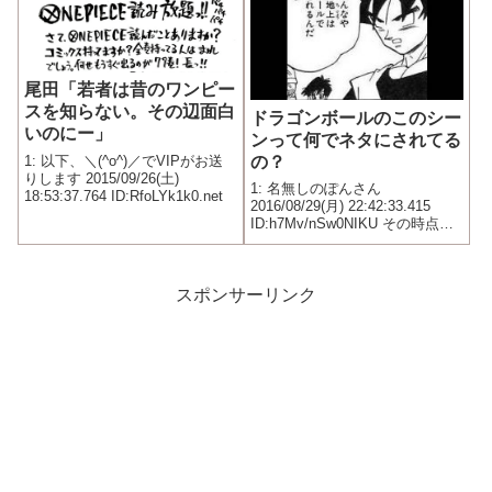
尾田「若者は昔のワンピー
スを知らない。その辺面白
ドラゴンボールのこのシー
いのにー」
ンって何でネタにされてる
の？
1: 以下、＼(^o^)／でVIPがお送
りします 2015/09/26(土)
1: 名無しのぽんさん
18:53:37.764 ID:RfoLYk1k0.net
2016/08/29(月) 22:42:33.415
ID:h7Mv/nSw0NIKU その時点で
の最善の策だと思うんだけど
スポンサーリンク