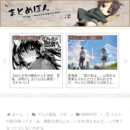
ゆらぎ荘の幽奈さん
アニメ：ネタ・雑談・ニュース
HU
ミ
【ゆらぎ荘の幽奈さん】48話 雲
新海誠「『君の名は。』は売れる
【H
w
雀、決死のしまひもぱん勝負！！
要素を入れただけと言われます
『
【ネタバレ】
が、そんなに容易ならば皆さんや
ってみればいいと思います。」
ホーム
アニメ漫画：ナ行
NARUTO
ナルト
の影分身ってさ「あ、俺影分身なんだ。いずれ消えるんだ」って怖く
なったりしないのかな