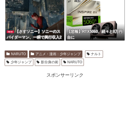
どをチェック。プレイした感想
を聞かせて！
【さすソニー】ソニーのス
【悲報】RTX5060、続々と8万円
NEW
パイダーマン、一瞬で興行収入2
台に
000億円突破…アニメ漫画が世界
一人気とはなんだったのか
NARUTO
アニメ・漫画：少年ジャンプ
ナルト
少年ジャンプ
影分身の術
NARUTO
スポンサーリンク