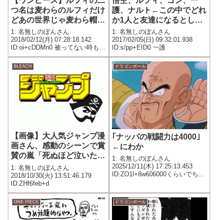
【ワンピース】ルフィの二
悟空、ルフィ、ゴン、一
つ名は麦わらのルフィだけ
護、ナルト←この中でどれ
どあの世界じゃ麦わら帽子
か1人と友達になるとした
って珍しいのか？たいした
ら誰にする？
1: 名無しのぽんさん
1: 名無しのぽんさん
特徴じゃねーだろ
2018/02/12(月) 07:28:18.142
2017/02/05(日) 09:32:01.938
ID:oi+cDDMn0 被ってない時もあ
ID:s/pp+EID0 一護
るし麦わら帽子よりもチョッキ
のほうが目立つだろ赤チョッキ
BLEACH
ドラゴンボール
のルフィでよくね？もしくは普
通にゴムゴムのルフィだろ
【画像】大人気ジャンプ漫
｢ナッパの戦闘力は4000｣
画さん、感動のシーンで賞
←にわか
賛の嵐「死ぬほど泣いた」
1: 名無しのぽんさん
「神かよ…」「この漫画に
2025/12/11(木) 17:25:13.453
1: 名無しのぽんさん
ID:ZO1l+8w606000くらいでちょ
出会えて良かった」
2018/10/30(火) 13:51:46.179
うどいい
ID:ZHf6feb+d
ONE PIECE
ドラゴンボール