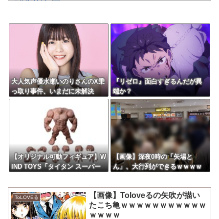
早すぎない？
『仮面ライダーマイス』制作発表会見で追加情報解禁 他、今週の備忘
録（2026/7/31～2026/8/6）
【悲報】「HUNTER×HUNTER」のクラピカ、師匠のイズナビに対す
る態度が本当に酷い！！
【熊本地震】株式会社ポケモンが1億円を、ソニーが5000万円を寄
付。熊本への支援続々発表！
クレバテスⅡ-魔獣の王と偽りの勇者伝承- 第4話 感想：敵を探すより
トアの書を餌に誘き出す作戦！
【悲報】グルメ漫画の金字塔『美味しんぼ』、家庭で真似できるレシ
大人気声優水瀬いのりさんのX乗
『リゼロ』面白すぎるんだが異
ピがない
っ取り事件、いまだに未解決
端か？
Powered by livedoor 相互RSS
【オリジナル可動フィギュア】W
【画像】深夜0時の「矢場と
IND TOYS「タイタン スーパー
ん」、大行列ができるｗｗｗｗ
アクションマッスルボディ」可
動フィギュア各種【予約開始】
【画像】Toloveるの矢吹が描い
ToLOVEる
たこち亀ｗｗｗｗｗｗｗｗｗｗｗ
ｗｗｗｗ