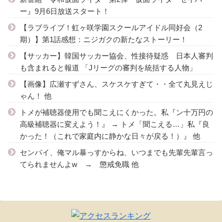
ー』9月6日放送スタート！
【ラブライブ！虹ヶ咲学園スクールアイドル同好会（2
期）】第1話感想：ニジガクの新たなストーリー！
【サッカー】韓国サッカー協会、性接待疑惑 日本人審判
も含まれると報道 「Jリーグの審判を統括する人物」
【画像】広瀬すずさん、スケスケすぎて・・全て丸見えじ
ゃん！ 他
トメが補聴器使用でも聞こえにくかった。私『ン十万円の
高級補聴器に変えよう！』 → トメ「聞こえる…」私『良
かった！（これで家庭内に静かな日々が戻る！）』 他
センパイ、俺マル暴っすからね、いつまでも先輩先輩言っ
てられませんよw → 懲戒免職 他