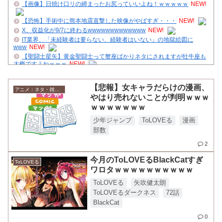
【画像】日焼け口リの締まったお尻っていいよね！ｗｗｗｗｗ
NEW!
【恐怖】手術中に熊本地震直撃した映像がやばすぎ・・・
NEW!
X、収益化が9/7に終わるwwwwwwwwwwwww
NEW!
IT業界、「未経験者は要らない、経験者はいない」の地獄絵図に
www
NEW!
【聖闘士星矢】黄金聖闘士って蟹座ばかりネタにされますが牡牛座も
大概ですよねｗｗｗ
NEW!
【悲報】子供に「炭治郎」「杏寿郎」「無惨」と名付けるバカ親、ガ
チで急増してるらしいｗｗｗｗ
NEW!
【悲報】女キャラだらけの漫画、
この女性声優3人の中なら誰と付き合いたい？
NEW!
アニメ：ネタ・雑談・ニュース
やはり売れないことが判明ｗｗｗ
【復活予告】管理人、クダクダ
ｗｗｗｗｗｗｗ
【画像】NARUTO三大謎の一つ、「羅生門」とは一体何だったの
か！？
少年ジャンプ
ToLOVEる
漫画
舌を絡ませて、唾液交換して── ちゅっちゅしながらの濃厚エッ画像♪
部数
ジャンプで綺麗に終わった名作ないよな
2
クレバテスⅡ-魔獣の王と偽りの勇者伝承- 第4話 感想：敵を探すより
今月のToLOVEるBlackCatすぎ
トアの書を餌に誘き出す作戦！
ToLOVEる
【ハンターハンター】再登場するかな
ワロタｗｗｗｗｗｗｗｗｗｗ
ToLOVEる
矢吹健太朗
Powered by livedoor 相互RSS
ToLOVEるダークネス
72話
BlackCat
0