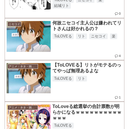
結城リト
0
何故ニセコイ主人公は嫌われてリ
ニセコイ
トさんは好かれるの？
ToLOVEる
リト
ニセコイ
楽
4
【ToLOVEる】リトがモテるのっ
アニメ：ネタ・雑談・ニュース
てやっぱ無理あるよな
ToLOVEる
リト
1
ToLoveる総選挙の合計票数が明
アニメ：ネタ・雑談・ニュース
らかになるｗｗｗｗｗｗｗｗｗｗ
ｗｗｗ
ToLOVEる