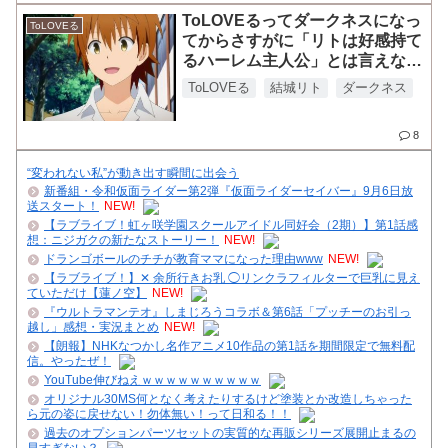
ToLOVEるってダークネスになっ
ToLOVEる
てからさすがに「リトは好感持て
るハーレム主人公」とは言えなく
なってきたな
ToLOVEる
結城リト
ダークネス
8
“変われない私”が動き出す瞬間に出会う
新番組・令和仮面ライダー第2弾『仮面ライダーセイバー』9月6日放
送スタート！
NEW!
【ラブライブ！虹ヶ咲学園スクールアイドル同好会（2期）】第1話感
想：ニジガクの新たなストーリー！
NEW!
ドランゴボールのチチが教育ママになった理由www
NEW!
【ラブライブ！】✕ 余所行きお乳 ◯リンクラフィルターで巨乳に見え
ていただけ【蓮ノ空】
NEW!
『ウルトラマンテオ』しまじろうコラボ＆第6話「プッチーのお引っ
越し」感想・実況まとめ
NEW!
【朗報】NHKなつかし名作アニメ10作品の第1話を期間限定で無料配
信。やったぜ！
YouTube伸びねえｗｗｗｗｗｗｗｗｗｗ
オリジナル30MS何となく考えたりするけど塗装とか改造しちゃった
ら元の姿に戻せない！勿体無い！って日和る！！
過去のオプションパーツセットの実質的な再販シリーズ展開止まるの