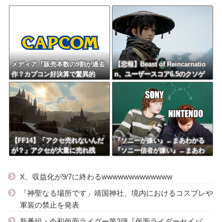
メディア『販売本数の9割が過去
【悲報】Beast of Reincarnatio
作？カプコン好決算で驚異的
n、ユーザースコア6.5のクソゲ
な“リピート販売”の成果が明ら
ー評価へ
かに』
【FF14】「アクセ売れないんだ
『ソニーが嫌い』←まあわかる
が？」アクセが大量に売れ残
『ソニー信者が嫌い』←まあわ
り、にんじんのほうが嬉しいま
かる『任天堂信者が嫌い』←ま
である【クレセントアイル】
あわかる
X、収益化が9/7に終わるwwwwwwwwwwwww
「神聖なる場所です」靖国神社、境内におけるコスプレや
軍装の禁止を発表
新番組・令和仮面ライダー第2弾『仮面ライダーセイバ