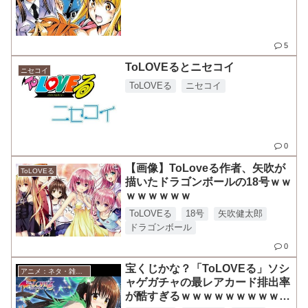
5
ToLOVEるとニセコイ
ニセコイ
ToLOVEる
ニセコイ
0
【画像】ToLoveる作者、矢吹が
ToLOVEる
描いたドラゴンボールの18号ｗｗ
ｗｗｗｗｗｗ
ToLOVEる
18号
矢吹健太郎
ドラゴンボール
0
宝くじかな？「ToLOVEる」ソシ
アニメ：ネタ・雑談・ニュース
ャゲガチャの最レアカード排出率
が酷すぎるｗｗｗｗｗｗｗｗｗｗ