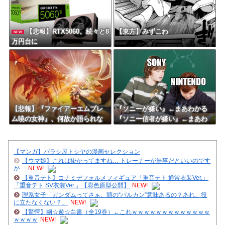
【悲報】RTX5060、続々と8
【東方】みずこわ
NEW
万円台に
【悲報】『ファイアーエムブレ
『ソニーが嫌い』←まあわかる
ム暁の女神』、何故か語られな
『ソニー信者が嫌い』←まあわ
い
かる『任天堂信者が嫌い』←ま
あわかる
【マンガ】バラシ屋トシヤの漫画セレクション
【ウマ娘】これは掛かってますね… トレーナーが無事だといいのです
が…
NEW!
【重音テト】コナミデフォルメフィギュア「重音テト 通常衣装Ver.」
「重音テト SV衣装Ver.」【彩色原型公開】
NEW!
理系女子「ガンダムってさぁ、頭の“バルカン”意味あるの？あれ、役
に立たなくない？」
NEW!
【驚愕】幽☆遊☆白書（全19巻）←これｗｗｗｗｗｗｗｗｗｗｗｗｗ
ｗｗｗｗ
NEW!