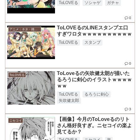
ｗｗｗ
ToLOVEる
ソシャゲ
ガチャ
0
ToLOVEるのLINEスタンプエ口
アニメ：ネタ・雑談・ニュース
すぎワロタｗｗｗｗｗｗｗｗｗｗ
ToLOVEる
スタンプ
0
ToLoveるの矢吹健太朗が描いた
ToLOVEる
るろうに剣心のイラストｗｗｗｗ
ｗｗ
ToLOVEる
るろうに剣心
矢吹健太郎
3
【画像】今月のToLoveるのリト
ニセコイ
さん格好良すぎ。ニセコイの楽よ
見てるか？
ToLOVEる
ニセコイ
楽