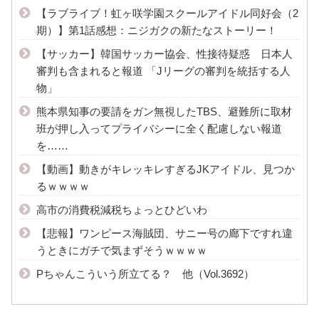
【ラブライブ！虹ヶ咲学園スクールアイドル同好会（2
期）】第1話感想：ニジガクの新たなストーリー！
【サッカー】韓国サッカー協会、性接待疑惑 日本人
審判も含まれると報道 「Jリーグの審判を統括する人
物」
熊本県知事の要請をガン無視したTBS、避難所に取材
班が押し入ってプライバシーに全く配慮しない報道
を……
【動画】動きがキレッキレすぎるJKアイドル、見つか
るｗｗｗｗ
高市の消費税減税ちょっとひどいわ
【悲報】ワンピース海賊団、サニー号の廊下ですれ違
うときにガチで気まずそうｗｗｗｗ
Pちゃんこういう所立てる？ 他（Vol.3692）