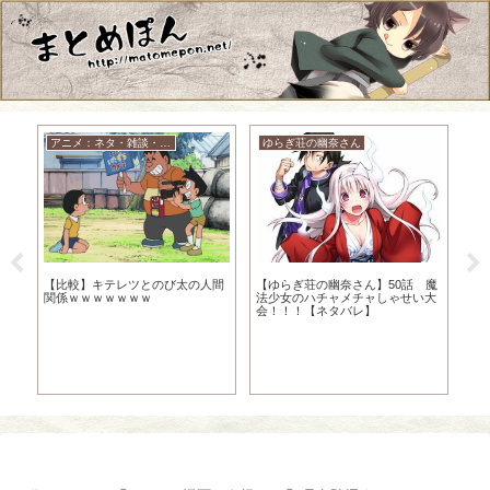
アニメ：ネタ・雑談・ニュース
ゆらぎ荘の幽奈さん
BL
【B
う
さ
【ゆらぎ荘の幽奈さん】50話 魔
【比較】キテレツとのび太の人間
哉
ｗ
法少女のハチャメチャしゃせい大
関係ｗｗｗｗｗｗｗ
う
会！！！【ネタバレ】