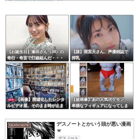
録（2026/7/31～2026/8/6）
『角醒ハンターオメガホーン』第2話「示せ！キャプテンの資格！」
感想・実況まとめ
【悲報】「HUNTER×HUNTER」のクラピカ、師匠のイズナビに対す
る態度が本当に酷い！！
【熊本地震】株式会社ポケモンが1億円を、ソニーが5000万円を寄
付。熊本への支援続々発表！
クレバテスⅡ-魔獣の王と偽りの勇者伝承- 第4話 感想：敵を探すより
トアの書を餌に誘き出す作戦！
【悲報】グルメ漫画の金字塔『美味しんぼ』、家庭で真似できるレシ
【お誕生日】逢田さん（34）の
【謎】雨宮天さん、声優雑誌で
ピがない
奇行・奇言で打線組んだ・・・
搾乳
Powered by livedoor 相互RSS
【画像】廃墟化したレンタ
【超画像】あの人気ポケモン、
NEW
ルビデオ屋、そのまま時が止ま
卑猥なフィギュアになってしま
ってしまっていると話題にｗｗ
った模様
ｗｗ
デスノートとかいう頭が悪い漫画
DEATH NOTE
ｗ
デスノート