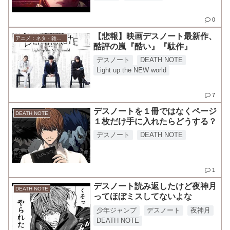
0
【悲報】映画デスノート最新作、
アニメ：ネタ・雑談・ニュース
酷評の嵐『酷い』『駄作』
デスノート
DEATH NOTE
Light up the NEW world
7
デスノートを１冊ではなくページ
DEATH NOTE
１枚だけ手に入れたらどうする？
デスノート
DEATH NOTE
1
デスノート読み返したけど夜神月
DEATH NOTE
ってほぼミスしてないよな
少年ジャンプ
デスノート
夜神月
DEATH NOTE