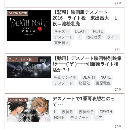
0
【悲報】映画版デスノート
DEATH NOTE
2016 ライト役→東出昌大 Ｌ
役→池松壮亮
キャスト
DEATH
NOTE
デスノート
L
池松壮亮
ライト
東出昌大
1
【動画】デスノート映画特別映像
アニメ：ネタ・雑談・ニュース
ｷﾀ━━(ﾟ∀ﾟ)━━ｯ!!藤原ライト復
活か？！
松山ケンイチ
DEATH
NOTE
デスノート
映画化
藤原竜也
0
デスノートで1番可哀想なのっ
DEATH NOTE
て･･･
L
夜神月
夜神幸子
DEATH
NOTE
デスノート
ニア
0