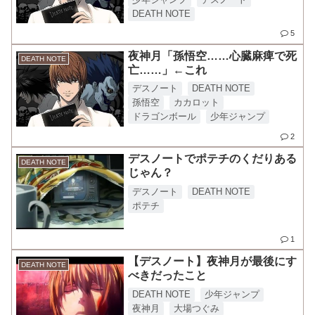
DEATH NOTE
5
夜神月「孫悟空……心臓麻痺で死
DEATH NOTE
亡……」←これ
デスノート
DEATH NOTE
孫悟空
カカロット
ドラゴンボール
少年ジャンプ
2
デスノートでポテチのくだりある
DEATH NOTE
じゃん？
デスノート
DEATH NOTE
ポテチ
1
【デスノート】夜神月が最後にす
DEATH NOTE
べきだったこと
DEATH NOTE
少年ジャンプ
夜神月
大場つぐみ