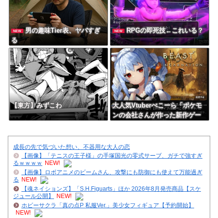
男の趣味Tier表、ヤバすぎ
RPGの即死技←これいる？
NEW
NEW
る
【東方】みずこわ
大人気Vtuberぺこーら「ポケモ
ンの会社さんが作った新作ゲー
ムやってみる！」
成長の先で気づいた想い、不器用な大人の恋
【画像】「テニスの王子様」の手塚国光の零式サーブ、ガチで強すぎ
るｗｗｗｗ
NEW!
【画像】ロボアニメのビームさん、攻撃にも防御にも使えて万能過ぎ
る
NEW!
【魂ネイションズ】「S.H.Figuarts」ほか 2026年8月発売商品【スケ
ジュール公開】
NEW!
ホビーサクラ「真の点P 私服Ver.」美少女フィギュア【予約開始】
NEW!