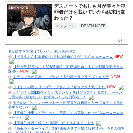
デスノートでもしも月が淡々と犯
DEATH NOTE
罪者だけを裁いていたら結末は変
わった？
デスノート
DEATH NOTE
0
妻が嫌すぎて壊れていった、ある夫の現実
【ドラえもん】本来ののび太の結婚相手がこちらｗｗｗｗｗｗ
NEW!
【彼岸島48日後…】328話感想 遊郭編開始！まずは邪魔な美少女を
退治へ
NEW!
トランプとか武器にして戦いそうな顔のラブライブ！キャラ
NEW!
タイトーの新シリーズのミクさんフィギュアが人気らしい
NEW!
オリジナル30MS何となく考えたりするけど塗装とか改造しちゃった
ら元の姿に戻せない！勿体無い！って日和る！！
過去のオプションパーツセットの実質的な再販シリーズ展開止まるの
早すぎない？
【画像】池田レイラちゃん、服着てても完熟に仕上がるｗｗｗｗｗｗ
ｗｗｗｗ
【画像】海行く僕くん(無職)、ビビりすぎてしまう
『仮面ライダーマイス』制作発表会見で追加情報解禁 他、今週の備忘