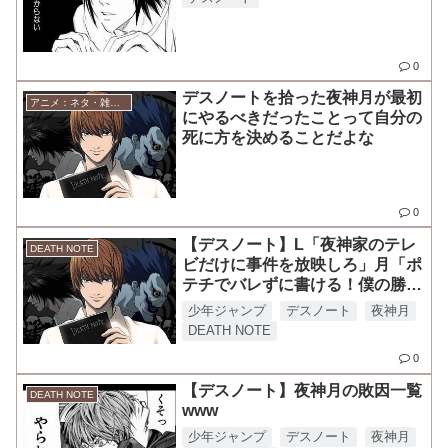
0
デスノートを拾った夜神月が最初
アニメ：ネタ・雑談・ニュース
にやるべきだったことって自分の
死に方を決めることだよな
0
【デスノート】L「夜神家のテレ
DEATH NOTE
ビだけに事件を放映しろ」月「ポ
テチでバレずに書ける！僕の勝ち
だ！」
少年ジャンプ
デスノート
夜神月
DEATH NOTE
0
【デスノート】夜神月の敗因一覧
DEATH NOTE
www
少年ジャンプ
デスノート
夜神月