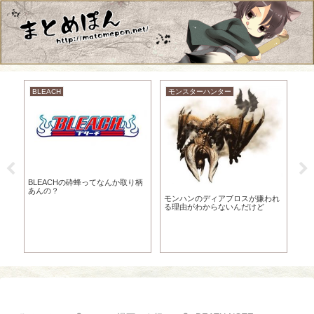
BLEACH
モンスターハンター
ラ
だｗ
BLEACHの砕蜂ってなんか取り柄
な
あんの？
汰
モンハンのディアブロスが嫌われ
神
る理由がわからないんだけど