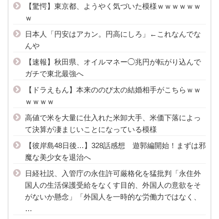
【驚愕】東京都、ようやく気づいた模様ｗｗｗｗｗｗ
ｗ
日本人「円安はアカン。円高にしろ」←これなんでな
んや
【速報】秋田県、オイルマネー◯兆円が転がり込んで
ガチで東北最強へ
【ドラえもん】本来ののび太の結婚相手がこちらｗｗ
ｗｗｗｗ
高値で米を大量に仕入れた米卸大手、米価下落によっ
て決算が凄まじいことになっている模様
【彼岸島48日後…】328話感想 遊郭編開始！まずは邪
魔な美少女を退治へ
日経社説、入管庁の永住許可厳格化を猛批判「永住外
国人の生活保護受給をなくす目的、外国人の意欲をそ
がないか懸念」「外国人を一時的な労働力ではなく、
…