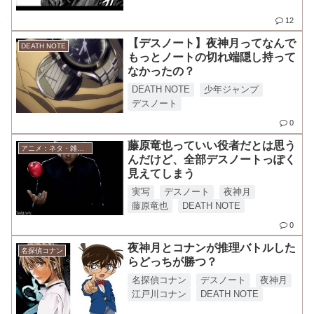
12
【デスノート】夜神月ってなんで
DEATH NOTE
もっとノートの切れ端隠し持って
なかったの？
DEATH NOTE
少年ジャンプ
デスノート
0
藤原竜也っていい役者だとは思う
アニメ：ネタ・雑談・ニュース
んだけど、全部デスノートっぽく
見えてしまう
実写
デスノート
夜神月
藤原竜也
DEATH NOTE
0
夜神月とコナンが推理バトルした
名探偵コナン
らどっちが勝つ？
名探偵コナン
デスノート
夜神月
江戸川コナン
DEATH NOTE