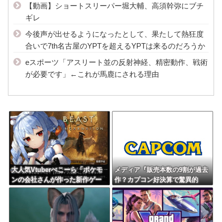
【動画】ショートスリーパー堀大輔、高須幹弥にブチ
ギレ
今後声が出せるようになったとして、果たして熱狂度
合いで7th名古屋のYPTを超えるYPTは来るのだろうか
eスポーツ「アスリート並の反射神経、精密動作、戦術
が必要です」←これが馬鹿にされる理由
大人気Vtuberぺこーら「ポケモ
メディア『販売本数の9割が過去
ンの会社さんが作った新作ゲー
作？カプコン好決算で驚異的
ムやってみる！」
な“リピート販売”の成果が明ら
かに』