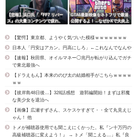
【悲報】浜口氏「『FF7 リバー
GTA6最新映像をネトフリで最速
ス』の大量コンテンツで疲れ、
公開するよ！→なぜかXで大炎上
離れたプレイヤーいた」
中wwwwwwwwwwww
【驚愕】東京都、ようやく気づいた模様ｗｗｗｗｗｗｗ
日本人「円安はアカン。円高にしろ」←これなんでなんや
【速報】秋田県、オイルマネー◯兆円が転がり込んでガチ
で東北最強へ
【ドラえもん】本来ののび太の結婚相手がこちらｗｗｗｗ
ｗｗ
【彼岸島48日後…】328話感想 遊郭編開始！まずは邪魔
な美少女を退治へ
【画像】広瀬すずさん、スケスケすぎて・・全て丸見えじ
ゃん！ 他
トメが補聴器使用でも聞こえにくかった。私『ン十万円の
高級補聴器に変えよう！』 → トメ「聞こえる…」私『良