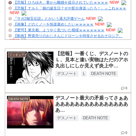
【悲報】ひろゆき、妻から離婚を提示されていたｗｗｗｗ
NEW!
【悲報】ナルト「娘の誕生日？せや影分身送ったろ！」←これｗｗｗ
NEW!
『サガ2秘宝伝説』とかいう過大評価ゲーム
NEW!
【画像】どのくノ一を快楽責めしたいｗｗｗｗｗ
NEW!
【驚愕】東京都、ようやく気づいた模様ｗｗｗｗｗｗｗ
NEW!
【動画】野菜売りのおじさんにドローンを特攻させるおそロシア。
NEW!
ＦＦ史上最高傑作は？ニワカ「4！」馬鹿「8やね」陰キャ「7だ
ろ？」←これｗｗｗ
NEW!
【悲報】一番くじ、デスノートの
フィギュア
【復活予告】管理人、クダクダ
Ｌ、見本と違い実物はただのアホ
【画像】NARUTO三大謎の一つ、「羅生門」とは一体何だったの
丸出しにしか見えず炎上中
か！？
wwwwwwwwwwwwwwwwwww
舌を絡ませて、唾液交換して── ちゅっちゅしながらの濃厚エッ画像♪
デスノート
L
DEATH NOTE
ジャンプで綺麗に終わった名作ないよな
0
クレバテスⅡ-魔獣の王と偽りの勇者伝承- 第4話 感想：敵を探すより
トアの書を餌に誘き出す作戦！
デスノート最大の矛盾ってさぁあ
【ハンターハンター】再登場するかな
DEATH NOTE
あああああああああああああああ
Powered by livedoor 相互RSS
あ
あ！！！！！！！！！！！！！！
デスノート
DEATH NOTE
！！！！
0