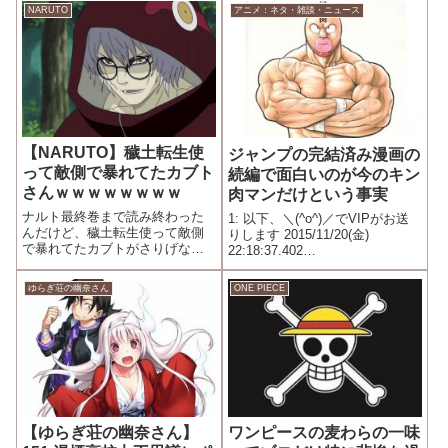
日)に発売が予定されている、集
悩み事(扉画：雲雀、罠にかかっ
NARUTO
アニメ：ネタ・雑談・ニュース
英社の人気漫画雑誌「週刊少年
て逆さ吊りになりしましまマシ
ジャンプ」で緊急事態が発生
マシ)毎朝のどぽーん！がなくな
し...
ったのは...
【NARUTO】穢土転生使
ジャンプの完結済み漫画の
って敵側で暴れてたカブト
続編で面白いのが今のキン
さんｗｗｗｗｗｗｗｗ
肉マンだけという事実
ナルト最終巻まで読み終わった
1: 以下、＼(^o^)／でVIPがお送
んだけど、穢土転生使って敵側
りします 2015/11/20(金)
で暴れてたカブトがさりげなく
22:18:37.402
木の葉の施設で保護者面してて
ID:c1AfFJWh0HAPPY.net
ワロタ1: 以下、＼(^o^)／でVIP
ゆらぎ荘の幽奈さん
ONE PIECE
がお送りします 2015/10/04(日)
22:19:19.578 ID:ix4BXY...
【ゆらぎ荘の幽奈さん】
ワンピースの麦わらの一味