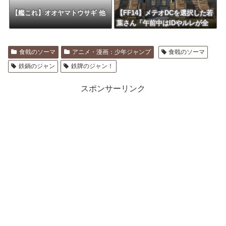
【艦これ】オオヤマトウサギ 他
【FF14】メテオDCを選択した若
葉さん「午前中はIDやルレが全
然マッチしない…」→DCトラベ
ルやリージョン内フリーマッチ
食戟のソーマ
アニメ・漫画：少年ジャンプ
食戟のソーマ
化で気にならなくなるぞ！
鉄鍋のジャン
鉄牌のジャン！
スポンサーリンク