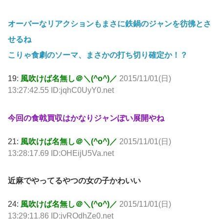
オーバーなリアクションもまさに鉄鍋のジャンを彷彿とさ
せるね
こりゃ食劇のソーマ、まさかの打ち切り確定か！？
19:
風吹けば名無し＠＼(^o^)／
2015/11/01(日)
13:27:42.55 ID:jqhC0UyY0.net
今回の食戟買収はかなりジャンぽい展開やね
21:
風吹けば名無し＠＼(^o^)／
2015/11/01(日)
13:28:17.69 ID:OHEijU5Va.net
近麻でやってるやつの女の子かわいい
24:
風吹けば名無し＠＼(^o^)／
2015/11/01(日)
13:29:11.86 ID:jvROdhZe0.net