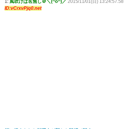
1:
風吹けば名無し＠＼(^o^)／
2015/11/01(日) 13:24:57.58
ID:vCrxvPjq0.net