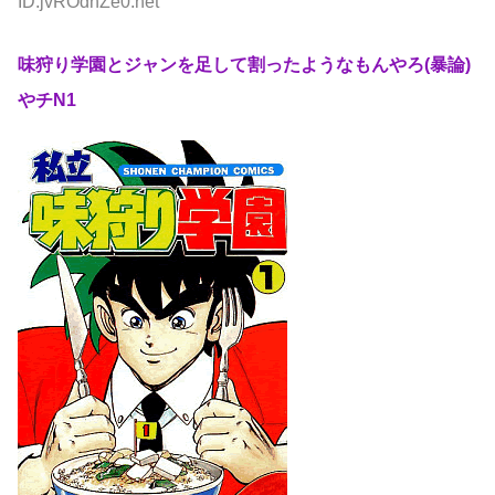
ID:jvROdhZe0.net
味狩り学園とジャンを足して割ったようなもんやろ(暴論)
やチN1