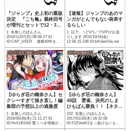
『ジャンプ』史上初の重版
【速報】ジャンプのあのマ
決定 『こち亀』最終回号
ンガがとんでもない発表す
が増刊とセットで12・31
るらしい
発売
1: 名無しのぽんさん
1: 以下、＼(^o^)／でVIPがお送
2016/11/07(月) 08:06:27.61
りします 2015/10/16(金)
ID:CAP_USER 連載40年をも
12:56:15.238 ID:bXUwsli3a.net
ってフィナーレを迎えた国民的
漫画『こちら葛飾区亀有公園前
アニメ：ネタ・雑談・ニュース
ゆらぎ荘の幽奈さん
派出所』の 最終話が掲載された
『週刊少年ジャンプ』42号（集
英社／今...
【ゆらぎ荘の幽奈さん】セ
【ゆらぎ荘の幽奈さん】
クシーすぎて描き直し！編
48話 雲雀、決死のしま
集部の予想以上の過激度
ひもぱん勝負！！【ネタバ
レ】
1: 名無しのぽんさん
102: 名無しのぽんさん
2016/05/26(木) 21:11:27.01
2017/01/26(木) 18:32:08
ID:HvXzBSi60 驚くべき情報が入
ID:F2ZVedV2まっ負けないも
ってきた。2016年5月30日(月曜
ん!! おんせん48 雲雀ちゃんの