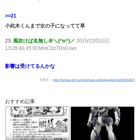
>>21
小此木くんまで女の子になってて草
23:
風吹けば名無し＠＼(^o^)／
2015/11/01(日)
13:28:40.45 ID:MmC0z7Ds0.net
影響は受けてるんかな
引用元：
http://tomcat.2ch.sc/test/read.cgi/livejupiter/1446351897/
おすすめ記事