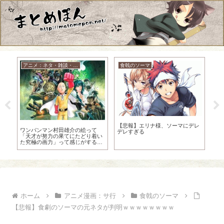
アニメ：ネタ・雑談・ニュース
食戟のソーマ
ド
で
【悲報】エリナ様、ソーマにデレ
ワンパンマン村田雄介の絵って
【
デレすぎる
「天才が努力の果てにたどり着い
ッ
た究極の画力」って感じがするよ
超･
な
ん
ホーム
アニメ漫画：サ行
食戟のソーマ
【悲報】食劇のソーマの元ネタが判明ｗｗｗｗｗｗｗｗ