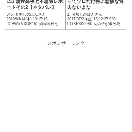
151 湯煙高校七不思議レポ
ってゾロだけ特に悲惨な過
ートその2【ネタバレ】
去ないよな
346: 名無しのぽんさん
1: 名無しのぽんさん
2019/03/14(木) 13:17:19
2017/07/21(金) 15:12:27.520
ID:HWp.VXOE151 湯煙高校七不
ID:tKR3K09S0 女の子が事故死し
思議レポートその2湯煙高校の七
ただけじゃん
不思議の一つ画集『赤い紐』本
を開くとその場の者の服装を赤
いマイクロビキニに変えてしま
スポンサーリンク
う本を閉じ...