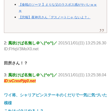
【食戟のソーマ 】えりな父のラスボス感がヤバいｗｗ
ｗ
【悲報】夜神月さん「デスノートじゃ ないよ？」
2:
風吹けば名無し＠＼(^o^)／
2015/11/01(日) 13:25:26.30
ID:FHqV3MoX0.net
田所さん！？
3:
風吹けば名無し＠＼(^o^)／
2015/11/01(日) 13:25:38.04
ID:vCrxvPjq0.net
ワイ将、シャリアピンステーキのくだりで一気に気づいた
模様
これはパクリやろ！？