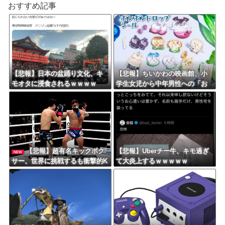
おすすめ記事
【悲報】日本の盆踊り文化、キ
【悲報】ちいかわの映画館、小
モオタに浸食されるｗｗｗｗ
学生女児から中年男性への「お
ねだり」事案が発生するｗｗｗ
ｗ
【悲報】超有名キックボク
【悲報】Uberチー牛、キモ過ぎ
NEW
サー、世界に挑戦するも衝撃的K
て大炎上するｗｗｗｗｗ
O負けしてしまう…