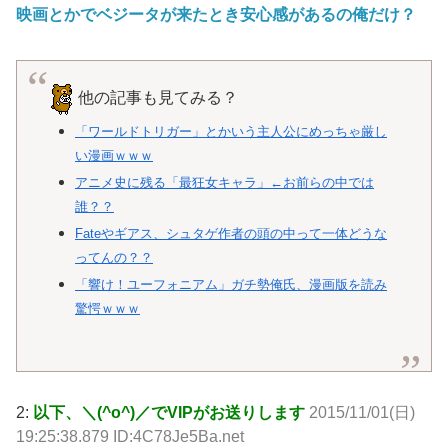
映画とかでベジータが来たとき安心感があるの俺だけ？
他の記事も見てみる？
「ワールドトリガー」とかいう主人公にめっちゃ厳し
い漫画ｗｗｗ
アニメ史に残る「最狂女キャラ」←お前らの中では
誰？？
Fateやギアス、シュタゲ作者の頭の中って一体どうな
ってんの？？
「響け！ユーフォニアム」ガチ勢俺氏、漫画版を読み
驚愕ｗｗｗ
2:
以下、＼(^o^)／でVIPがお送りします
2015/11/01(日)
19:25:38.879 ID:4C78Je5Ba.net