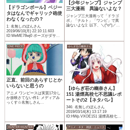
【少年ジャンプ】ジャンプ
【ドラゴンボール】ベジー
三大漫画 異論ないよな？
タはなんでギャリック砲使
ジャンプ三大漫画って「ドラゴ
わなくなったの？
ボ」「ナルト」「ワンピ」で異
論ないよな1: 以下、＼(^o^)／で
1: 名無しのぽんさん
VIPがお送りします
2019/06/10(月) 22:10:11.603
2015/10/11(日) 12:38:04.665
ID:WeME78wj0 ポーズがダサい
ID:YxET2Zdh0.net
から？
ONE PIECE
ゆらぎ荘の幽奈さん
正直、前回のあらすじとか
いらないと思うの
【ゆらぎ荘の幽奈さん】
アニメ ワンピースは実質17分し
151 湯煙高校七不思議レポ
か放映さてない件1: メディアみ
ートその2【ネタバレ】
っくす☆名無しさん
2013/11/23(土) 14:28:44.26
346: 名無しのぽんさん
ID:XAQxCcis.net 題名が出るま
2019/03/14(木) 13:17:19
で8分、17分で前半終了、21分か
ID:HWp.VXOE151 湯煙高校七不
ら後半開始 29分で終了 ...
思議レポートその2湯煙高校の七
不思議の一つ画集『赤い紐』本
HUNTER×HUNTER
アニメ：ネタ・雑談・ニュース