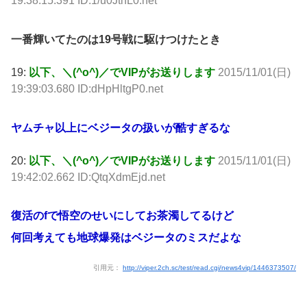
19:38:15.391 ID:1/u0JthL0.net
一番輝いてたのは19号戦に駆けつけたとき
19:
以下、＼(^o^)／でVIPがお送りします
2015/11/01(日)
19:39:03.680 ID:dHpHltgP0.net
ヤムチャ以上にベジータの扱いが酷すぎるな
20:
以下、＼(^o^)／でVIPがお送りします
2015/11/01(日)
19:42:02.662 ID:QtqXdmEjd.net
復活のfで悟空のせいにしてお茶濁してるけど
何回考えても地球爆発はベジータのミスだよな
引用元：
http://viper.2ch.sc/test/read.cgi/news4vip/1446373507/