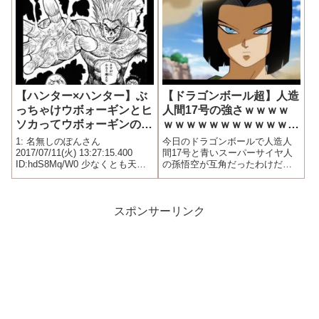
を開くとその場の者の服装を赤
いマイクロビキニに変えてしま
う本を閉じ...
【ハンター×ハンター】ぶ
【ドラゴンボール超】人造
っちゃけウボォーギンとヒ
人間17号の強さｗｗｗｗ
ソカってウボォーギンのが
ｗｗｗｗｗｗｗｗｗｗｗｗ
強いよな
ｗ
1: 名無しのぽんさん
今日のドラゴンボールで人造人
2017/07/11(火) 13:27:15.400
間17号と青いスーパーサイヤ人
ID:hdS8Mq/W0 少なくとも天空
の孫悟空が互角だったわけだが1:
闘技場でウボォーギンとクロロ
名無しのぽんさん 2017/04/16(日)
が戦って死ぬことはないだろう
18:02:24.05 ID:71VbqLF1a 人造
人間17号は当時､変身前のセルよ
りも弱かった そ...
スポンサーリンク