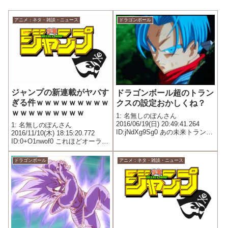
アニメ：ネタ・雑談・ニュース
ドラゴンボール
ジャンプの新連載がヤバす
ドラゴンボール超のトラン
ぎる件ｗｗｗｗｗｗｗｗｗ
クスの設定おかしくね？
ｗｗｗｗｗｗｗｗｗ
1: 名無しのぽんさん
2016/06/19(日) 20:49:41.264
1: 名無しのぽんさん
ID:jNdXg9Sg0 あの未来トランク
2016/11/10(木) 18:15:20.772
スが人造人間と戦ったトランク
ID:0+O1nwof0 これほどオーラの
スならマイと知り合ってないよ
ない予告絵も珍しい
な？
ドラゴンボール
アニメ：ネタ・雑談・ニュース