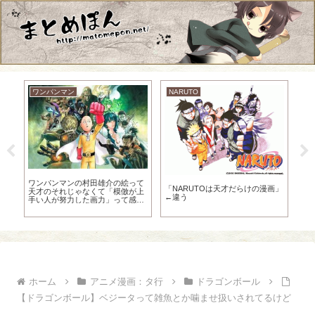
ワンパンマン
NARUTO
「う
ワンパンマンの村田雄介の絵って
幽
「NARUTOは天才だらけの漫画」
の
天才のそれじゃなくて「模倣が上
の
←違う
低
手い人が努力した画力」って感じ
がする
ホーム
アニメ漫画：タ行
ドラゴンボール
【ドラゴンボール】ベジータって雑魚とか噛ませ扱いされてるけど