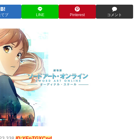
はてブ
LINE
Pinterest
コメント
:23.338
ID:YFpTGXCnd