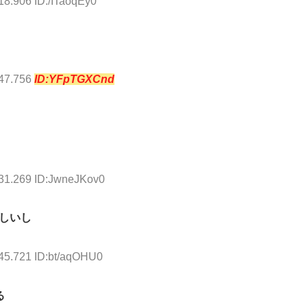
18.906 ID:/ITaoqEy0
:47.756
ID:YFpTGXCnd
:31.269 ID:JwneJKov0
しいし
:45.721 ID:bt/aqOHU0
る