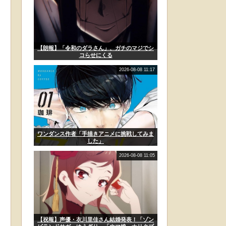
【朗報】「令和のダラさん」、ガチのマジでシ
コらせにくる
2026-08-08 11:17
ワンダンス作者「手描きアニメに挑戦してみま
した」
2026-08-08 11:05
【祝報】声優・衣川里佳さん結婚発表！「ゾン