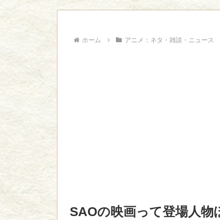
ビに対する態度が本...
ジャンプで綺麗に終わった名作ないよな
Powered by livedoor 相互RSS
ホーム
アニメ：ネタ・雑談・ニュース
SAOの映画って登場人物