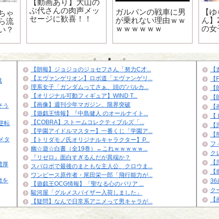
【動画あり】大山の
ぶ代さんの肉声メッ
ガルパンの戦車に男
【ゆ
ちゃ
セージに歓喜！！
が乗れない理由ｗｗ
ん】
ら流
ｗｗｗｗｗｗ
の女
い？
の展
レ】
【朗報】ジョジョのジョセフさん「努力C才...
【
【エヴァンゲリオン】ロボ道「エヴァンゲリ...
【
戦
理系女子「ガンダムってさぁ、頭の“バルカ...
【
【オリジナル可動フィギュア】WIND T...
【
【画像】週刊少年マガジン、限界突破
そう
【
【遊戯王情報】『中島健人 のオールナイト...
【
【COBRA】ストームコレクティブルズ「...
の逆転
【悲
【学園アイドルマスター】一番くじ「学園ア...
【
メタ
【トリダモノ氏オリジナルキャラクター】P...
フ
幽☆遊☆白書（全19巻）←これｗｗｗｗｗ...
ク
『リゼロ』面白すぎるんだが異端か？
【
濃厚
スパロボで最後のまともな主人公、クロウま...
【
ワンピース原作者・尾田栄一郎「飛行能力が...
敵を
3
【遊戯王OCG情報】「聖なる心のバリア ...
ク
駿河屋「グルメスパイザー入荷しました」
【
【疑問】なんで日常系アニメって男キャラが...
イズナ