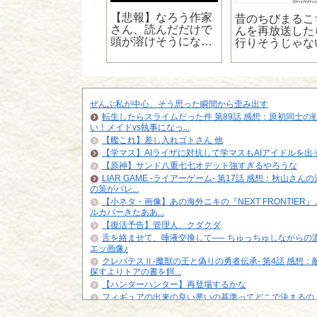
【悲報】なろう作家
イジ「すいません
昔のちびまるこ
さん、読んだだけで
れビール飲めない
んを再放送した
頭が溶けそうになる
すよ…」
行りそうじゃな
文章を書いてしまう
ぜんぶ私が中心、そう思った瞬間から歪み出す
転生したらスライムだった件 第89話 感想：原初同士の
い！メイドvs執事になっ...
【艦これ】差し入れゴトさん 他
【学マス】AIライザに対抗して学マスもAIアイドルを出
【原神】サンド八重七七オデット強すぎるやろうな
LIAR GAME -ライアーゲーム- 第17話 感想：秋山さん
の策がバレ...
【小ネタ・画像】あの海外ニキの『NEXT FRONTIER』
ルカバーきたああ...
【復活予告】管理人、クダクダ
舌を絡ませて、唾液交換して── ちゅっちゅしながらの
エッ画像♪
クレバテスⅡ-魔獣の王と偽りの勇者伝承- 第4話 感想：
探すよりトアの書を餌...
【ハンターハンター】再登場するかな
フィギュアの出来の良い悪いの基準ってどこで決まるの
【悲報】「HUNTER×HUNTER」のクラピカ、師匠の