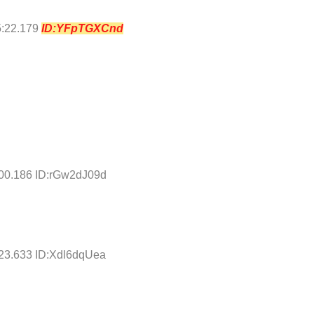
5:22.179
ID:YFpTGXCnd
:00.186 ID:rGw2dJ09d
:23.633 ID:Xdl6dqUea