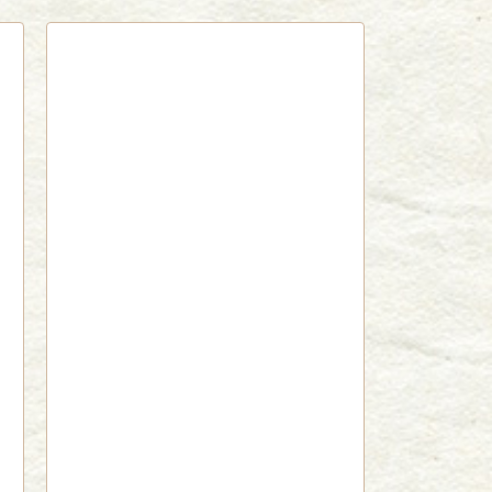
red by livedoor 相互RSS