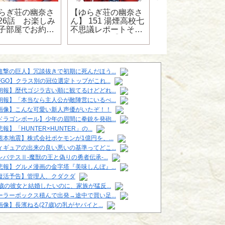
らぎ荘の幽奈さ
【ゆらぎ荘の幽奈さ
【悲報】遊戯王さ
26話 お楽しみ
ん】 151 湯煙高校七
ん、スターターデ
子部屋でお約束
不思議レポートその
キにとんでもない
開ｗ【ネタバ
2【ネタバレ】
ードを封入してし
う
進撃の巨人】冗談抜きで初期に死んだほう...
FGO】クラス別の冠位選定トップがこれ...
朗報】歴代ゴジラ古い順に観てるけどどれ...
朗報】「本当なら主人公が敵陣営にいるべ...
画像】こんな可愛い新人声優がいたぞ！！
ドラゴンボール】少年の眉間に拳銃を発砲...
報】「HUNTER×HUNTER」の...
熊本地震】株式会社ポケモンが1億円を、...
ィギュアの出来の良い悪いの基準ってどこ...
レバテスⅡ-魔獣の王と偽りの勇者伝承-...
悲報】グルメ漫画の金字塔『美味しんぼ』...
復活予告】管理人、クダクダ
6歳の彼女と結婚したいのに、家族が猛反...
ーラーボックス積んで出発→途中で買い足...
画像】長濱ねる(27歳)の乳がヤバイと...