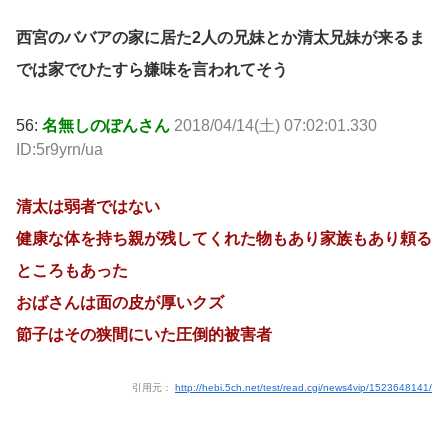
西宮のババアの家に居た2人の兄妹とか清太兄妹が来るま
では家でひたすら嫌味を言われてそう
56:
名無しのぽんさん
2018/04/14(土) 07:02:01.330
ID:5r9yrn/ua
清太は弱者ではない
健康な体を持ち親が残してくれた物もあり家族もあり頼る
ところもあった
おばさんは面の皮が厚いクズ
節子はその狭間にいた圧倒的被害者
引用元：
http://hebi.5ch.net/test/read.cgi/news4vip/1523648141/