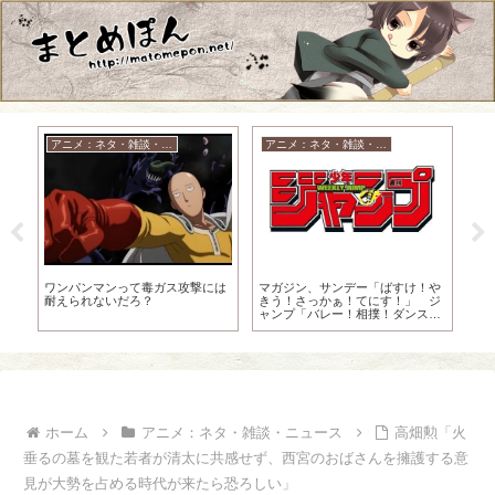
アニメ：ネタ・雑談・ニュース
アニメ：ネタ・雑談・ニュース
ゆ
ブ
ワンパンマンって毒ガス攻撃には
【
マガジン、サンデー「ばすけ！や
ら
耐えられないだろ？
女
きう！さっかぁ！てにす！」 ジ
タ
ャンプ「バレー！相撲！ダンス！
水泳！」
ホーム
アニメ：ネタ・雑談・ニュース
高畑勲「火
垂るの墓を観た若者が清太に共感せず、西宮のおばさんを擁護する意
見が大勢を占める時代が来たら恐ろしい」