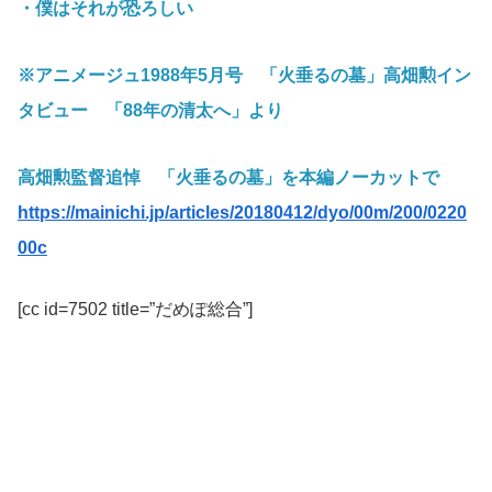
・僕はそれが恐ろしい
※アニメージュ1988年5月号 「火垂るの墓」高畑勲イン
タビュー 「88年の清太へ」より
高畑勲監督追悼 「火垂るの墓」を本編ノーカットで
https://mainichi.jp/articles/20180412/dyo/00m/200/0220
00c
[cc id=7502 title=”だめぽ総合”]