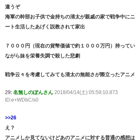
違うぞ
海軍の幹部お子供で金持ちの清太が親戚の家で戦争中にニ
ート生活したあげく説教されて家出
７０００円（現在の貨幣価値で約１０００万円）持ってい
ながら妹を栄養失調で殺した悲劇
戦争云々を考慮してみても清太の無能さが際立ったアニメ
29:
名無しのぽんさん
2018/04/14(土) 05:59:10.873
ID:e+WDbC/s0
>>26
え？
アニメしか見てないけどあのアニメに対する普通の感想は