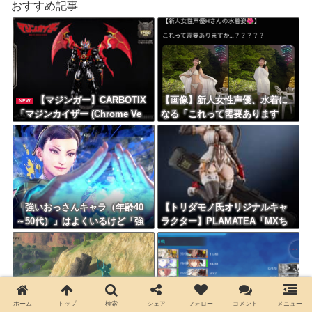
おすすめ記事
【マジンガー】CARBOTIX
【画像】新人女性声優、水着に
NEW
「マジンカイザー (Chrome Ve
なる「これって需要あります
r.)」「ボスボロット (Black Ve
か？」
r.)」合金アクションフィギュア
【予約開始】
「強いおっさんキャラ（年齢40
【トリダモノ氏オリジナルキャ
～50代）」はよくいるけど「強
ラクター】PLAMATEA「MXち
いおばさん」はいない…
ゃん」プラモデル【明日予約開
始】
ホーム
トップ
検索
シェア
フォロー
コメント
メニュー