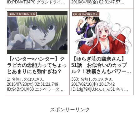
ID:PDNVT34P0 グランドライン
2016/04/08(金) 02:01:47.57
には普通に人が生活してる
ID:d496FFbP.net 扉絵がスバラス
イ
HUNTER×HUNTER
ゆらぎ荘の幽奈さん
【ハンター×ハンター】ク
【ゆらぎ荘の幽奈さん】
ラピカの念能力ってちょっ
51話 お似合いのカップ
とあまりにも強すぎね？
ル？！狭霧さんもパワーア
ップ！【ネタバレ】
1: 名無しのぽんさん
350: 名無しのぽんさん
2016/07/20(水) 02:31:21.749
2017/02/16(木) 18:17:42
ID:94BrQUX60 エンペラータイ
ID:1dg79XjUおんせん51 色々気
ム＝全系統の100％の力を引き出
にする狭霧さん(扉画：風呂掃除
す ホーリーチェーン＝バキバキ
しに行くコガラシを狭霧がチラ
に砕けた骨も一瞬で治す チェー
見)誅魔忍の仕事で蟲退治に来た
ンジェイル＝鎖で捕らえた者を
狭霧・雲雀・コガラシ普段なら
スポンサーリンク
「...
狭霧一人...