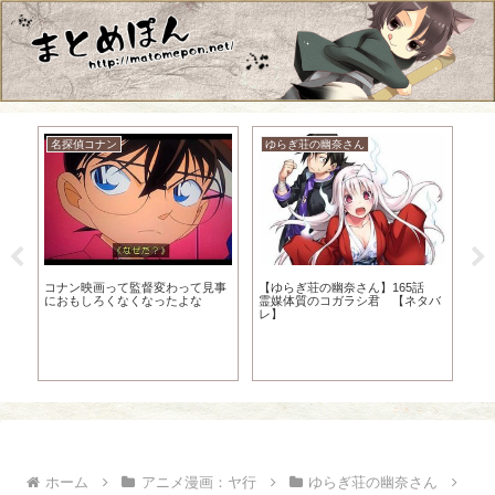
名探偵コナン
ゆらぎ荘の幽奈さん
ド
ドラ
き
が
い
コナン映画って監督変わって見事
【ゆらぎ荘の幽奈さん】165話
は
におもしろくなくなったよな
霊媒体質のコガラシ君 【ネタバ
レ】
ホーム
アニメ漫画：ヤ行
ゆらぎ荘の幽奈さん