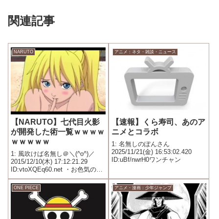
関連記事
NARUTO
アニメ：ネタ・雑談・ニュース
【NARUTO】七代目火影
【速報】くら寿司、あのア
が開発した術一覧ｗｗｗｗ
ニメとコラボ
ｗｗｗｗｗ
1: 名無しのぽんさん
2025/11/21(金) 16:53:02.420
1: 風吹けば名無し＠＼(^o^)／
ID:uBf/nwrH0ワンチャン
2015/12/10(木) 17:12:21.29
ID:vtoXQEq60.net ・お色気の術
・ハーレムの術 ぐう有能
ONE PIECE
アニメ・漫画：少年ジャンプ