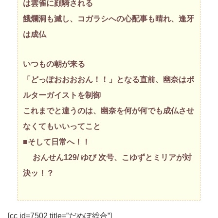
は雲雀に顔騎される
餓爛洞も滅し、コガラシへの心配事も晴れ、逢牙
は成仏
いつもの朝が来る
「どっぽおおおおん！！」となる直前、幽奈はポ
ルターガイストを制御
これまでと違うのは、幽奈を何が何でも成仏させ
なくてもいいってこと
■そして日常へ！！
おんせん129/ ゆび 次号、こゆずとミリアが対
決ッ！？
[cc id=7502 title=”だめぽ総合”]