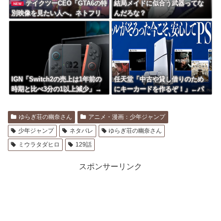
テイクツーCEO「GTA6の特
結局メイドに似合う武器ってな
NEW
別映像を見たい人へ。ネトフリ
んだろな？
未加入なら今すぐ入ったほうが
いい」
IGN「Switch2の売上は1年前の
任天堂「中古や貸し借りのため
時期と比べ3分の1以上減少」→
にキーカードを作るぞ！」←パ
海外ファン流石にXでブチギレw
ッケージ廃止で良くないか？
wwwww
ゆらぎ荘の幽奈さん
アニメ・漫画：少年ジャンプ
少年ジャンプ
ネタバレ
ゆらぎ荘の幽奈さん
ミウラタダヒロ
129話
スポンサーリンク