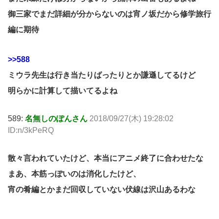
御三家でまだ詳細が分からないのは宵ノ坂だから修学旅行
編に期待
>>588
ミウラ先生は行き当たりばったりとか謙遜してるけど
明らかに計算して描いてるよね
589:
名無しのぽんさん
2018/09/27(木) 19:28:02
ID:n/3kPeRQ
散々言われていたけど、本当にアニメ終了に合わせたな
まあ、本筋っぽいのは消化したけど、
宵の肴編とかまだ回収していない伏線は沢山あるわな