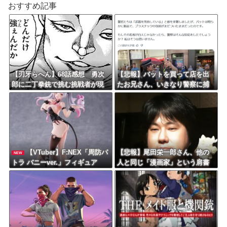
おすすめ記事
【刃牙らへん】68話感想 勇次
【悲報】バットを買って店を出
郎に二丁拳銃で挑む挑戦者が現
たお兄さん、いきなり警察に捕
れる！
まるｗｗｗｗｗ
【VTuber】F:NEX「周防パ
【悲報】尾田栄一郎さん、他の
NEW
トラ バニーver.」フィギュア
人と同じ「漫画家」という肩書
【予約開始】
きに不満