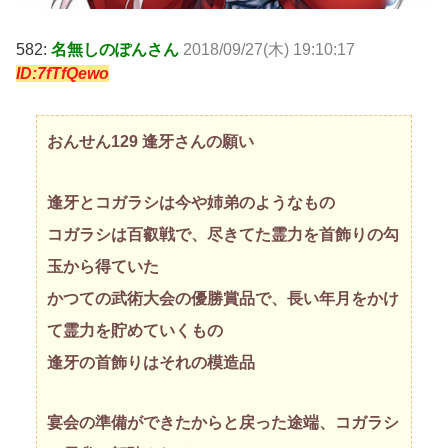
582:
名無しのぽんさん
2018/09/27(木) 19:10:17
ID:7fTfQewo
おんせん129 逢牙さんの願い
逢牙とコガラシは今や姉弟のようなもの
コガラシは百叡戦で、尽きてた霊力を首飾りの勾
玉から得ていた
かつての武術大会の優勝賞品で、長い年月をかけ
て霊力を貯めていくもの
逢牙の首飾りはそれの模造品
宴会の準備ができたからと戻った途端、コガラシ