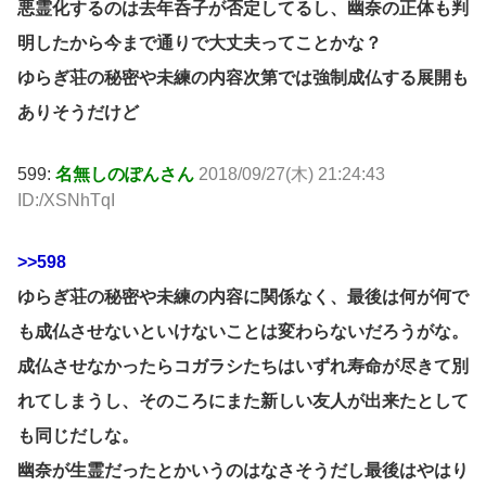
悪霊化するのは去年呑子が否定してるし、幽奈の正体も判
明したから今まで通りで大丈夫ってことかな？
ゆらぎ荘の秘密や未練の内容次第では強制成仏する展開も
ありそうだけど
599:
名無しのぽんさん
2018/09/27(木) 21:24:43
ID:/XSNhTqI
>>598
ゆらぎ荘の秘密や未練の内容に関係なく、最後は何が何で
も成仏させないといけないことは変わらないだろうがな。
成仏させなかったらコガラシたちはいずれ寿命が尽きて別
れてしまうし、そのころにまた新しい友人が出来たとして
も同じだしな。
幽奈が生霊だったとかいうのはなさそうだし最後はやはり