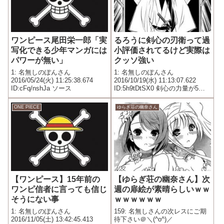
ワンピース尾田栄一郎「実
るろうに剣心の刃衛って過
写化できる少年マンガには
小評価されてるけど実際は
パワーが無い」
クッソ強い
1: 名無しのぽんさん
1: 名無しのぽんさん
2016/05/24(火) 11:25:38.674
2016/10/19(水) 11:13:07.622
ID:cFq/nshJa ソース
ID:5h9tDtSX0 剣心の力量が5だ
として抜刀斎は16 初期の青紫は
5の剣心負けたのに対し 刃衛は5
ONE PIECE
ゆらぎ荘の幽奈さん
を余裕で倒し16の抜刀斎に敗れ
た刃衛は初期の青紫以上の実...
【ワンピース】15年前の
【ゆらぎ荘の幽奈さん】次
ワンピ信者に言っても信じ
週の扉絵が素晴らしいｗｗ
そうにない事
ｗｗｗｗｗｗ
1: 名無しのぽんさん
159: 名無しさんの次レスにご期
2016/11/05(土) 13:42:45.413
待下さい＠＼(^o^)／