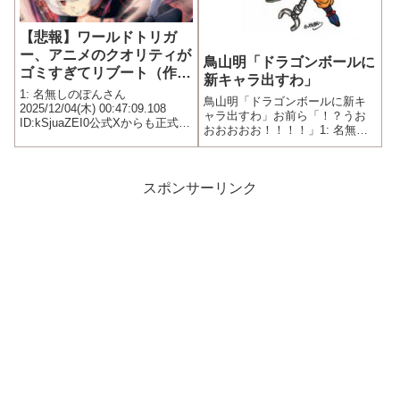
【悲報】ワールドトリガ
ー、アニメのクオリティが
鳥山明「ドラゴンボールに
ゴミすぎてリブート（作り
新キャラ出すわ」
直し）されてしまう
1: 名無しのぽんさん
鳥山明「ドラゴンボールに新キ
2025/12/04(木) 00:47:09.108
ャラ出すわ」お前ら「！？うお
ID:kSjuaZEI0公式Xからも正式に
おおおおお！！！！」1: 名無し
リブートの告知が出た模様
のぽんさん 2016/05/10(火)
22:04:59.137 ID:xo0WlR6nE あ
きらくん「ゴクウブラック」 お
前ら「…。」 なぜなのか
スポンサーリンク