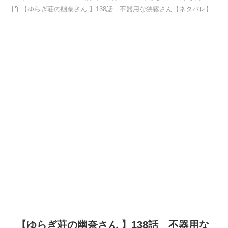
【ゆらぎ荘の幽奈さん 】138話 不器用な狭霧さん【ネタバレ】
【ゆらぎ荘の幽奈さん 】138話 不器用な