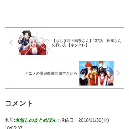
【ゆらぎ荘の幽奈さん】137話 狭霧さん
の戦い方【ネタバレ】
アニメの幽遊白書面白すぎだろ
コメント
名前:
名無しのまとめぽん
:
投稿日：2018/11/30(金)
10:05:37