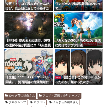
今更「トリコ」読み始めたんだ
ワンピースで結局1番面白いのっ
けど、見た目に反して小松すご
て…
いヤツじゃない？？
【FF14】IDのまとめ進行、DPS
『みんなのGOLF WORLD』改善
の理解不足が問題に？「4人全員
に向けてアプデ計画
で成り立たせるもの」
【悲報】ソニーAAA『マーベル
【艦これ】この間13年 長か
NEW
闘魂』、賛否両論の危険領域に
ったのか、短かったのか……
ｗｗｗｗｗｗ
ゆらぎ荘の幽奈さん
アニメ・漫画：少年ジャンプ
少年ジャンプ
ネタバレ
ゆらぎ荘の幽奈さん