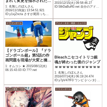
まれて変更を指示されたけ
2015/12/15(火) 09:58:46.27
ど突っぱねた」
1: 名無しのぽんさん
ID:58rDaBuR0.net 自分のアドバ
2016/11/18(金) 13:54:51.921
イス聞こうとしないソーマにブ
ID:y1xjZncta さすが尾田っちだ
チ切れ とにかくソーマに構って
わ
もらいたい模様
ドラゴンボール
アニメ：ネタ・雑談・ニュース
【ドラゴンボール】『ドラ
ゴンボール超』第5話の作
Bleachニセコイトリコ銀
画問題を現場が大変と擁護
魂が終わった後のジャンプ
する声に非難の嵐
1: オムコシ ★ 2015/08/12(水)
ｗｗｗｗｗｗｗｗｗｗｗｗ
06:15:43.03 ID:???.net
1: 名無しのぽんさん
2016/07/14(木) 06:19:24.474
ID:y7pV47fF0 ワンピ (ハンタ) ハ
イキュー 僕ヒデ ソーマ ワート
リ こち亀 ブラクロ ゆらぎ 斉木
アニメ漫画：ワ行
ドラゴンボール
磯部 相撲 背筋 左門