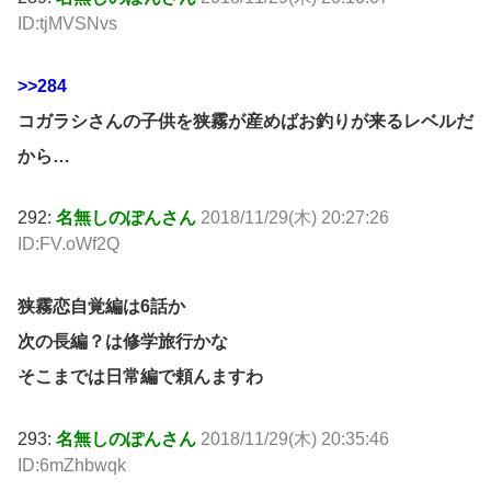
ID:tjMVSNvs
>>284
コガラシさんの子供を狭霧が産めばお釣りが来るレベルだ
から…
292:
名無しのぽんさん
2018/11/29(木) 20:27:26
ID:FV.oWf2Q
狭霧恋自覚編は6話か
次の長編？は修学旅行かな
そこまでは日常編で頼んますわ
293:
名無しのぽんさん
2018/11/29(木) 20:35:46
ID:6mZhbwqk