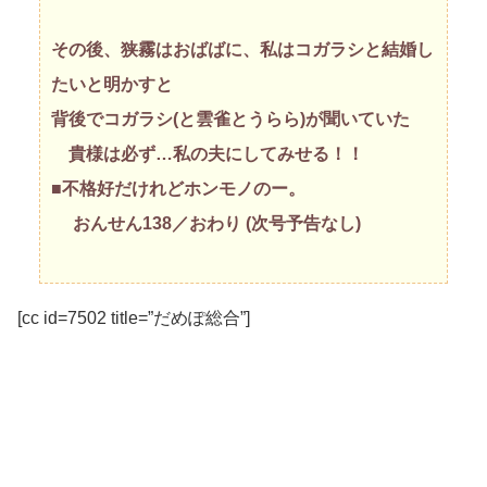
その後、狭霧はおばばに、私はコガラシと結婚し
たいと明かすと
背後でコガラシ(と雲雀とうらら)が聞いていた
貴様は必ず…私の夫にしてみせる！！
■不格好だけれどホンモノのー。
おんせん138／おわり (次号予告なし)
[cc id=7502 title=”だめぽ総合”]