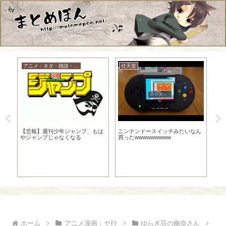
アニメ：ネタ・雑談・ニュース
任天堂
コ
か
【悲
ャ
ニンテンドースイッチみたいなん
【悲報】週刊少年ジャンプ、もは
大
買ったwwwwwwwww
やジャンプじゃなくなる
ホーム
アニメ漫画：ヤ行
ゆらぎ荘の幽奈さん