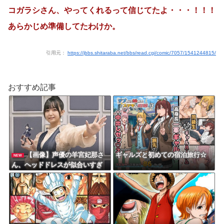
コガラシさん、やってくれるって信じてたよ・・・！！！
あらかじめ準備してたわけか。
引用元：
https://jbbs.shitaraba.net/bbs/read.cgi/comic/7057/1541244815/
おすすめ記事
【画像】声優の羊宮妃那さ
ギャルズと初めての宿泊旅行☆
NEW
ん、ヘッドドレスが似合いすぎ
るｗｗｗｗ