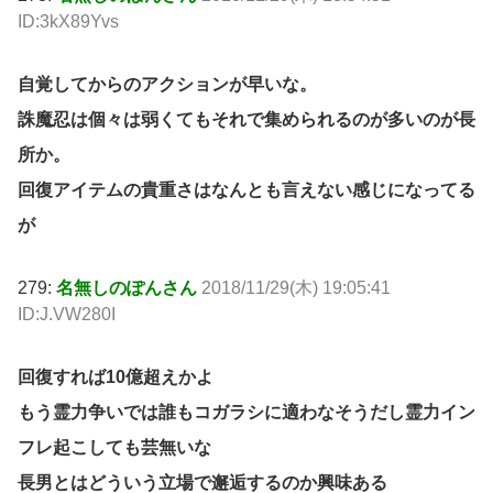
ID:3kX89Yvs
自覚してからのアクションが早いな。
誅魔忍は個々は弱くてもそれで集められるのが多いのが長
所か。
回復アイテムの貴重さはなんとも言えない感じになってる
が
279:
名無しのぽんさん
2018/11/29(木) 19:05:41
ID:J.VW280I
回復すれば10億超えかよ
もう霊力争いでは誰もコガラシに適わなそうだし霊力イン
フレ起こしても芸無いな
長男とはどういう立場で邂逅するのか興味ある