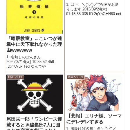
1: 以下、＼(^o^)／でVIPがお送
りします 2015/09/24(木)
01:13:55.035 ID:2qYnGHN60.net
「暗殺教室」←こいつが連
載中に天下取れなかった理
由wwwwww
1: 名無しのぽんさん
2020/07/14(火) 10:35:52.456
ID:nKVuxlTed なんでや
ONE PIECE
食戟のソーマ
【悲報】エリナ様、ソーマ
尾田栄一郎「ワンピース連
にデレデレすぎる
載するとき編集部7人に囲
1: 風吹けば名無し＠＼(^o^)／