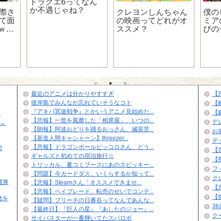
ドラクエ6ってなん
か不遇じゃね？
実際さ
クレヨンしんちゃん
僕の
って面
の映画ってどれがオ
ミア
ｗｗ
ススメ？
びの
ｗｗ
最近のアニメは分かりやすすぎ
【
彼岸島でみんなが忘れていそうなコト
【
『アキバ冥途戦争』とかいうアニメ見始めた...
【
…
【悲報】一世を風靡した「相席屋」、いつの...
デ
」←
【朗報】阿波おどりを踊るおっさん、滅茶苦...
お
【新造人間キャシャーン】threezer...
デ
【悲報】ドラゴンボールピッコロさん、どう...
討
【悲
ギャルズと初めての宿泊旅行☆
【
トリッカル、夏コミブースにあのスピッキー...
フ
【問題】今カードダス、いくらするか知って...
ク
濃厚
【悲報】Steamさん「オススメできませ...
【
【悲報】ベイブレード、転売のせいでコンテ...
【
敵を
【疑問】ブリーチの日番谷ってなんであんな...
3
【最終日】『巨人の星』『あしたのジョー』...
ク
サイバスターが一番輝いてたスパロボ