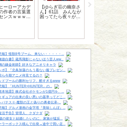
ヒーローアカデ
【ゆらぎ荘の幽奈さ
の作者の言葉選
ん】61話 みんなが
センスｗｗｗｗ
困ってたら夜々が助
ｗ
ける！【ネタバレ】
【画像】アイマス
「映画は1人39回
ろ」
悲報】怪獣8号ブーム、来ない・・・・・...
幽遊白書】蔵馬飛影じゃないほう芸人ww...
鋼の錬金術師】好きなアニオリキャラ
レポ】『北条加蓮のもう着ない服プレゼン...
前ら今期アニメ何見てるの？
ッドプールの勝利セリフ、酷すぎるwww
報】「HUNTER×HUNTER」の...
熊本地震】株式会社ポケモンが1億円を、...
ィギュアの出来の良い悪いの基準ってどこ...
レバテスⅡ-魔獣の王と偽りの勇者伝承-...
悲報】グルメ漫画の金字塔『美味しんぼ』...
復活予告】管理人、クダクダ
6歳の彼女と結婚したいのに、家族が猛反...
ーラーボックス積んで出発→途中で買い足...