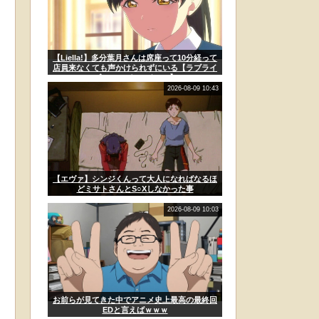
【Liella!】多分葉月さんは席座って10分経って
店員来なくても声かけられずにいる【ラブライ
ブ！スーパースター!!】
2026-08-09 10:43
【エヴァ】シンジくんって大人になればなるほ
どミサトさんとS○Xしなかった事
2026-08-09 10:03
お前らが見てきた中でアニメ史上最高の最終回
EDと言えばｗｗｗ