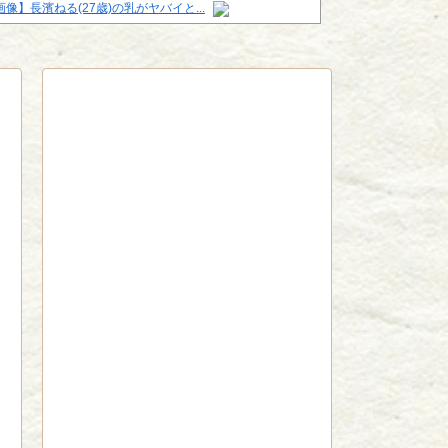
画像】長濱ねる(27歳)の乳がヤバイと...
red by livedoor 相互RSS