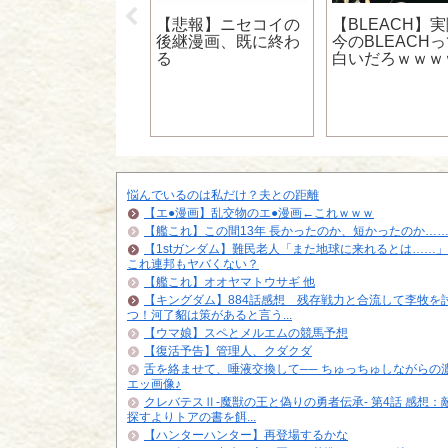
境界のRINNE】テ
ビアニメ第2期は
【悲報】ニセコイの
【BLEACH】
6年春スタート
後継漫画、既に終わ
今のBLEACH
る
白いだろｗｗｗ
ｗｗｗｗ
悩んでいるのは私だけ？夫との距離
【エ●漫画】乱交物のエ●漫画←これｗｗｗ
【艦これ】この間13年 長かったのか、短かったのか…
【1stガンダム】難民老人「また地球に来れるとは……
これ連邦もヤバくない？
【艦これ】オオヤマトウサギ 他
【キングダム】884話感想 残存戦力と合流して李牧を
つ！河了貂は策があると言う...
【ウマ娘】スペとメルエムの競馬予想
【復活予告】管理人、クダクダ
舌を絡ませて、唾液交換して── ちゅっちゅしながらの
エッ画像♪
クレバテスⅡ-魔獣の王と偽りの勇者伝承- 第4話 感想：
探すよりトアの書を餌...
【ハンターハンター】再登場するかな