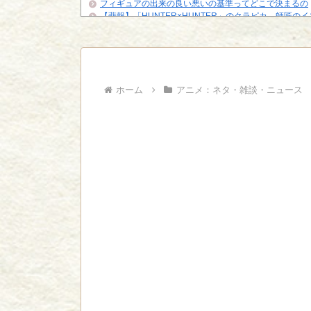
フィギュアの出来の良い悪いの基準ってどこで決まるの
【悲報】「HUNTER×HUNTER」のクラピカ、師匠の
ビに対する態度が本...
ジャンプで綺麗に終わった名作ないよな
Powered by livedoor 相互RSS
ホーム
アニメ：ネタ・雑談・ニュース