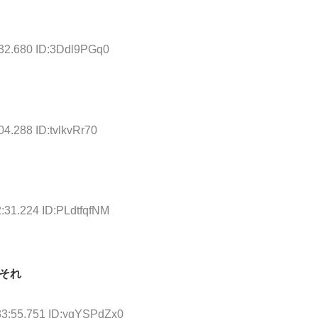
:32.680 ID:3Ddl9PGq0
04.288 ID:tvlkvRr70
:31.224 ID:PLdtfqfNM
それ
33:55.751 ID:ygYSPdZx0