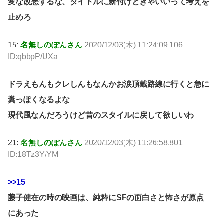
変な改悪するな、タイトルに新付けときゃいいって考えを
止めろ
15:
名無しのぽんさん
2020/12/03(木) 11:24:09.106
ID:qbbpP/UXa
ドラえもんもクレしんもなんかお涙頂戴路線に行くと急に
糞っぽくなるよな
現代風なんだろうけど昔のスタイルに戻して欲しいわ
21:
名無しのぽんさん
2020/12/03(木) 11:26:58.801
ID:18Tz3Y/YM
>>15
藤子健在の時の映画は、純粋にSFの面白さと怖さが原点
にあった