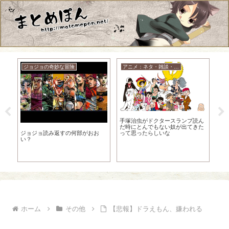
ジョジョの奇妙な冒険
アニメ：ネタ・雑談・ニュース
手塚治虫がドクタースランプ読ん
だ時にとんでもない奴が出てきた
ジョジョ読み返すの何部がおお
の
って思ったらしいな
【
い？
野
な
ホーム
その他
【悲報】ドラえもん、嫌われる