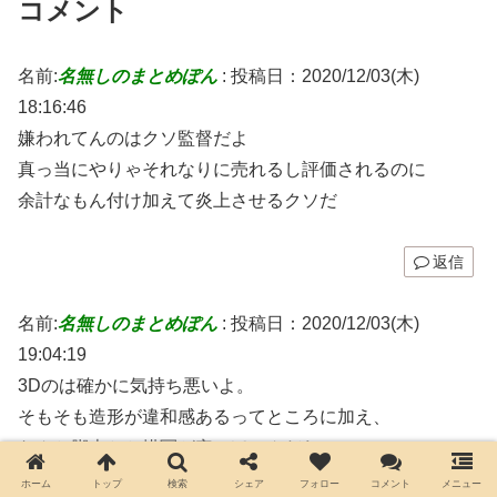
コメント
名前:
名無しのまとめぽん
:
投稿日：2020/12/03(木)
18:16:46
嫌われてんのはクソ監督だよ
真っ当にやりゃそれなりに売れるし評価されるのに
余計なもん付け加えて炎上させるクソだ
返信
名前:
名無しのまとめぽん
:
投稿日：2020/12/03(木)
19:04:19
3Dのは確かに気持ち悪いよ。
そもそも造形が違和感あるってところに加え、
なんか脚本とか描写が安っぽいんだわ。
ホーム
トップ
検索
シェア
フォロー
コメント
メニュー