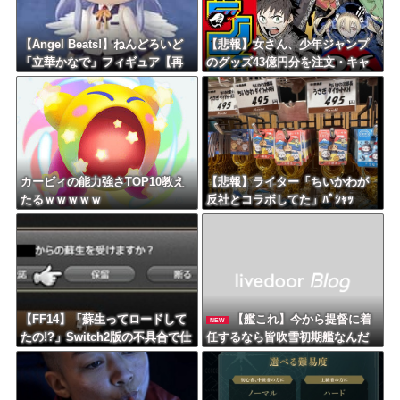
【Angel Beats!】ねんどろいど
【悲報】女さん、少年ジャンプ
「立華かなで」フィギュア【再
のグッズ43億円分を注文・キャ
販予約開始】
ンセルして逮捕されるｗｗｗｗ
カービィの能力強さTOP10教え
【悲報】ライター「ちいかわが
たるｗｗｗｗｗ
反社とコラボしてた」ﾊﾟｼｬｯ
【FF14】「蘇生ってロードして
【艦これ】今から提督に着
NEW
たの!?」Switch2版の不具合で仕
任するなら皆吹雪初期艦なんだ
様を知る
ろうか