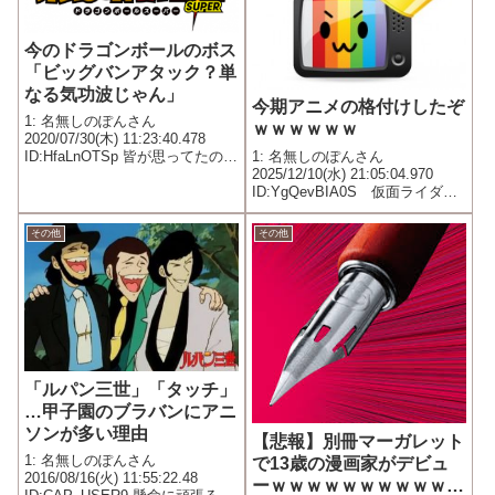
今のドラゴンボールのボス
「ビッグバンアタック？単
なる気功波じゃん」
今期アニメの格付けしたぞ
1: 名無しのぽんさん
ｗｗｗｗｗｗ
2020/07/30(木) 11:23:40.478
1: 名無しのぽんさん
ID:HfaLnOTSp 皆が思ってたのに
2025/12/10(水) 21:05:04.970
言わなかった事を…
ID:YgQevBIA0S 仮面ライダー
A 終末ツーリング、アルマちゃ
んB シングレ、9999、スパイフ
その他
その他
ァミリー、吸血鬼、異世界メシ
――面白さの壁
――――――――...
「ルパン三世」「タッチ」
…甲子園のブラバンにアニ
ソンが多い理由
【悲報】別冊マーガレット
1: 名無しのぽんさん
で13歳の漫画家がデビュ
2016/08/16(火) 11:55:22.48
ーｗｗｗｗｗｗｗｗｗｗｗ