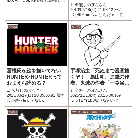
ID:CAP_USER9 懸命に頑張る球
ｗｗ
1: 名無しのぽんさん
児はもちろん、夏の甲子園とい
2019/02/18(月) 21:06:12.367
えば、アルプススタンドの吹奏
ID:jR9MmmNja なんだァ…てめ
楽部も楽しみのひとつ。 『高校
ェ…
野球を100倍楽しむブラバン甲子
園大研...
その他
その他
冨樫氏が絵を描いてない
手塚治虫「死ぬまで漫画描
HUNTER×HUNTERって
くぞ！」鳥山明、進撃の作
おまえら読める？
者、鬼滅の作者「一発当て
たからもう漫画描かない
1: 名無しのぽんさん
1: 名無しのぽんさん
ぞ！」
2025/08/17(日) 18:35:50.92 冨樫
2025/12/10(水) 20:25:00.169
氏が絵を描いてない
ID:5isEmiLB0なぜなのか？
HUNTER×HUNTERなら読まない
方がまし？
その他
アニメ：ネタ・雑談・ニュース