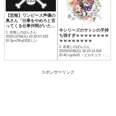
【悲報】ワンピース声優の
奥さん「仕事をやめろと言
ってくる仕事仲間がいた。
今シリーズのサトシの手持
絶対に許さない」
1: 名無しのぽんさん
ち強すぎｗｗｗｗｗｗｗｗ
2025/12/09(火) 10:20:57.625
ｗｗｗｗｗｗｗｗ
ID:3ju+DKqU0悲しい
1: 名無しのぽんさん
2020/03/08(日) 18:23:14.918
ID:4C+gn5vt0 ・ピカチュウ ・バ
リヤード ・カイリュー ・ゲンガ
ー ※まだシリーズ序盤です
スポンサーリンク