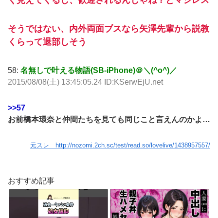
く見えてくるし、歓迎されるんじゃね？とマジレス
そうではない、内外両面ブスなら矢澤先輩から説教
くらって退部しそう
58:
名無しで叶える物語(SB-iPhone)＠＼(^o^)／
2015/08/08(土) 13:45:05.24 ID:KSerwEjU.net
>>57
お前橋本環奈と仲間たちを見ても同じこと言えんのかよ…
元スレ http://nozomi.2ch.sc/test/read.so/lovelive/1438957557/
おすすめ記事