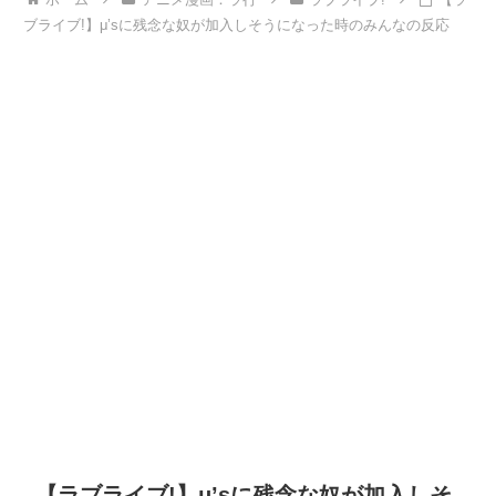
ブライブ!】μ’sに残念な奴が加入しそうになった時のみんなの反応
【ラブライブ!】μ’sに残念な奴が加入しそ