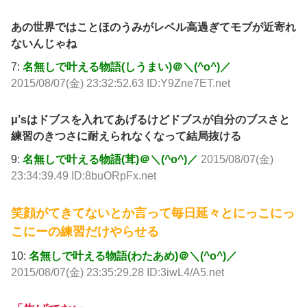
あの世界ではことほのうみがレベル高過ぎてモブが近寄れ
ないんじゃね
7:
名無しで叶える物語(しうまい)＠＼(^o^)／
2015/08/07(金) 23:32:52.63 ID:Y9Zne7ET.net
μ’sはドブスを入れてあげるけどドブスが自分のブスさと
練習のきつさに耐えられなくなって結局抜ける
9:
名無しで叶える物語(茸)＠＼(^o^)／
2015/08/07(金)
23:34:39.49 ID:8buORpFx.net
笑顔がてきてないとか言って毎日延々とにっこにっ
こにーの練習だけやらせる
10:
名無しで叶える物語(わたあめ)＠＼(^o^)／
2015/08/07(金) 23:35:29.28 ID:3iwL4/A5.net