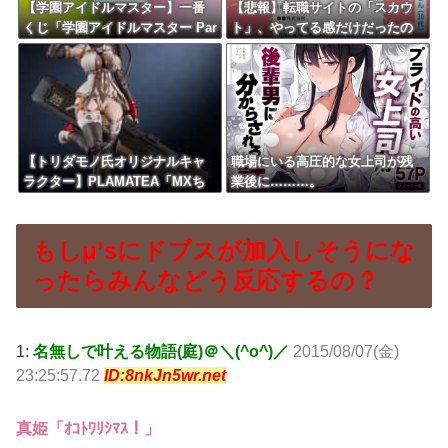
【学園アイドルマスター】一番
【悲報】転職サイトの「スカウ
くじ「学園アイドルマスター Par
ト」、やってる感だけだったの
t7」12月発売決定
がバレるｗｗｗｗ
【トリダモノ氏オリジナルキャ
職場にいる高圧的な女上司が残
ラクター】PLAMATEA「MXち
業後に………。
ゃん」プラモデル【駿河屋 予約
開始】
もしμ’sにドブスが加入しそうにな
ったらみんなどう反応するの？
1:
名無しで叶える物語(庭)＠＼(^o^)／
2015/08/07(金)
23:25:57.72
ID:8nkJn5wr.net
真姫「ｵｺﾄﾜﾘｼﾏｽ！」