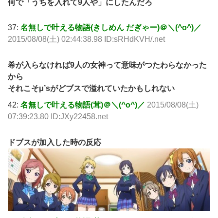
何で「うちを入れて9人や」にしたんだろ
37:
名無しで叶える物語(きしめん だぎゃー)＠＼(^o^)／
2015/08/08(土) 02:44:38.98 ID:sRHdKVH/.net
希が入らなければ9人の女神って意味がつたわらなかった
から
それこそμ’sがどブスで溢れていたかもしれない
42:
名無しで叶える物語(茸)＠＼(^o^)／
2015/08/08(土)
07:39:23.80 ID:JXy22458.net
ドブスが加入した時の反応