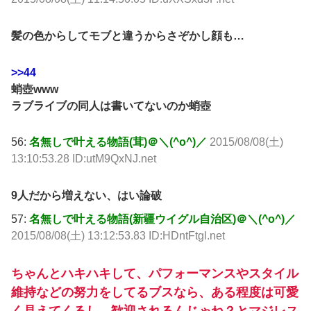
髪の色からしてモブと違うからさぞかし顔も…
>>44
蛸壺www
ラブライブの同人は書いてないのか蛸壺
56:
名無しで叶える物語(茸)＠＼(^o^)／
2015/08/08(土)
13:10:53.28 ID:utM9QxNJ.net
9人だから増えない、はい論破
57:
名無しで叶える物語(新疆ウイグル自治区)＠＼(^o^)／
2015/08/08(土) 13:12:53.83 ID:HDntFtgl.net
ちゃんとハキハキして、パフォーマンスやスタイル
維持などの努力をしてるブスなら、ある程度は可愛