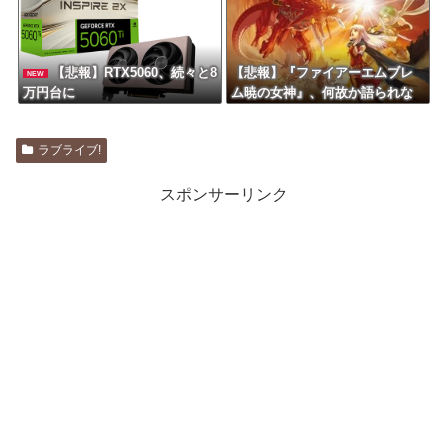
【悲報】RTX5060、続々と8
【悲報】『ファイアーエムブレ
NEW
万円台に
ム暁の女神』、何故か語られな
い
ラブライブ!
スポンサーリンク