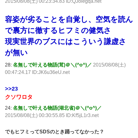
2015/08/08(土) 00:23:34.83 ID:QJolegqa.net
容姿が劣ることを自覚し、空気を読ん
で裏方に徹するヒフミの健気さ
現実世界のブスにはこういう謙虚さ
が無い
28:
名無しで叶える物語(茸)＠＼(^o^)／
2015/08/08(土)
00:47:24.17 ID:JK6u36eU.net
>>23
クソワロタ
24:
名無しで叶える物語(湖北省)＠＼(^o^)／
2015/08/08(土) 00:30:55.85 ID:Kf5jL1r3.net
でもヒフミってSDSのとき踊ってなかった？