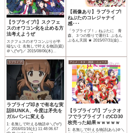
【画像あり】ラブライブ!
ねぶたのコレジャナイ
【ラブライブ!】スクフェ
感･･･
スのオワコン化を止める方
「ラブライブ！」ねぶたに 青
法考えようぜ
森、３つの祭りで運行1: ぷるん
ぷるん天国 ★ 2015/07/31(金)
スクフェスのオワコンぷりが半
18:32:15.02 ID:???.net 2015.7.31
端ない1: 名無しで叶える物語(庭)
12:29 テレビアニメや映画、ゲー
＠＼(^o^)／ 2015/08/06(木)
ムで人気の「ラブライブ！」の
15:53:31.56 ID:1akWx8Yu.net 周
キャラ...
りはどんどん辞めていってる 今
ラブライブ!
アニメ：ネタ・雑談・ニュース
回のイベントもその影響で過去
最低のボーダー...
ラブライブ叩きで有名な実
【ラブライブ!】ブックオ
話BUNKA、今度は矛先を
フでラブライブ！のCD30
ガルパンに変える
枚売った結果ｗｗｗｗｗ
1: 名無しで叶える物語＠＼(^o^)
／ 2016/01/16(土) 11:48:06.67
1: 名無しで叶える物語(あら)＠＼