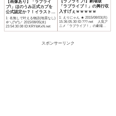
【ラブライブ!】劇場版
【画像あり】「ラブライ
「ラブライブ！」の興行収
ブ!」ほのうみ正式カプを
入すげぇｗｗｗｗｗ
公式認定か？！イラストで
物議
1: えりにゃん ★ 2015/08/03(月)
1: 名無しで叶える物語(地震なし)
15:36:05.30 ID:???.net 人気ア
＠＼(^o^)／ 2015/08/05(水)
ニメ「ラブライブ！」の劇場版
23:54:30.08 ID:KRYibKxN.net
アニメ「ラブライブ！ The
School Idol Movie」 （京極尚彦
監督、6月13日公開）が、公開...
スポンサーリンク