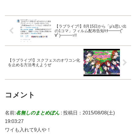
【ラブライブ!】8月15日から「μ’s思い出
の1コマ」フィルム配布告知ｷﾀ━━━(ﾟ
∀ﾟ)━━━ｯ!!
【ラブライブ!】スクフェスのオワコン化
を止める方法考えようぜ
コメント
名前:
名無しのまとめぽん
:
投稿日：2015/08/08(土)
19:03:27
ワイも入れて9人や！