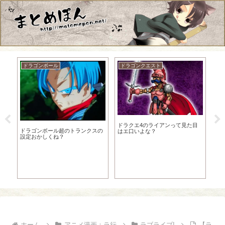
ドラゴンボール
ドラゴンクエスト
初
【
ドラクエ4のライアンって見た目
音ミ
 雲
ドラゴンボール超のトランクスの
はエ口いよな？
風
設定おかしくね？
ホーム
アニメ漫画：ラ行
ラブライブ!
【ラ