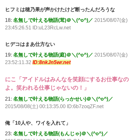
ヒフミは穂乃果が声かけたけど断ったんだろうな
18:
名無しで叶える物語(茸)＠＼(^o^)／
2015/08/07(金)
23:45:26.51 ID:uL23RcLw.net
ヒデコはまあ仕方ない
19:
名無しで叶える物語(庭)＠＼(^o^)／
2015/08/07(金)
23:52:11.32
ID:8nkJn5wr.net
にこ「アイドルはみんなを笑顔にするお仕事なの
よ。笑われる仕事じゃないの！」
21:
名無しで叶える物語(らっかせい)＠＼(^o^)／
2015/08/08(土) 00:13:35.00 ID:6b7zoqZF.net
俺「10人や、ワイを入れて」
23:
名無しで叶える物語(もんじゃ)＠＼(^o^)／