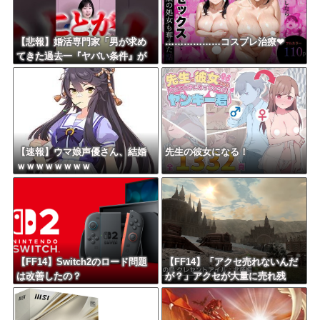
【悲報】婚活専門家「男が求め
………………コスプレ治療❤
てきた過去一『ヤバい条件』が
これｗ」
【速報】ウマ娘声優さん、結婚
先生の彼女になる！
ｗｗｗｗｗｗｗｗ
【FF14】Switch2のロード問題
【FF14】「アクセ売れないんだ
は改善したの？
が？」アクセが大量に売れ残
り、にんじんのほうが嬉しいま
である【クレセントアイル】