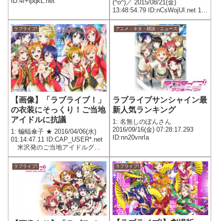
ID:4f+ipqkL.net
(^o^)／ 2015/08/21(金)
13:48:54.79 ID:nCsWojUI.net 1枚
30円で合計900円 こんなん安す
ぎやろ 訴訟不可避
ラブライブ!
アニメ：ネタ・雑談・ニュース
ラブライブサンシャイン最
【画像】「ラブライブ！」
新人気ランキング
の衣装にそっくり！ご当地
アイドルに抗議
1: 名無しのぽんさん
2016/09/16(金) 07:28:17.293
1: 蝙蝠傘子 ★ 2016/04/06(水)
ID:nn20vnrIa
01:14:47.11 ID:CAP_USER*.net
米沢発のご当地アイドルグル
ープ「Ａｉ―Ｇｉｒｌｓ（アイ
ガールズ）」が新曲発表会で着
ラブライブ!
ラブライブ!
た衣装について、人気アニメ
「ラブライブ！」の登場人...