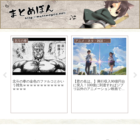
北斗の拳
アニメ：ネタ・雑談・ニュース
ア
ら
北斗の拳の金色のファルコとかい
【君の名は。】興行収入90億円台
サ
う雑魚ｗｗｗｗｗｗｗｗｗｗｗｗ
に突入！100億に到達すればジブ
ｗｗｗｗ
リ以外のアニメーション映画では
初の快挙!!