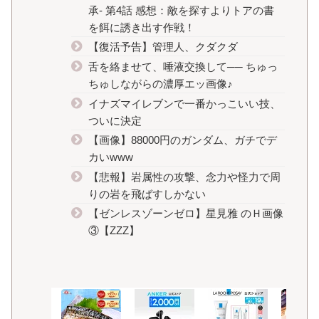
承- 第4話 感想：敵を探すよりトアの書
を餌に誘き出す作戦！
【復活予告】管理人、クダクダ
舌を絡ませて、唾液交換して── ちゅっ
ちゅしながらの濃厚エッ画像♪
イナズマイレブンで一番かっこいい技、
ついに決定
【画像】88000円のガンダム、ガチでデ
カいwww
【悲報】岩属性の攻撃、念力や怪力で周
りの岩を飛ばすしかない
【ゼンレスゾーンゼロ】星見雅 のＨ画像
③【ZZZ】