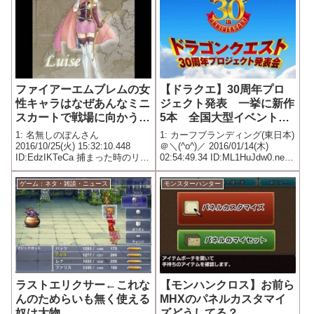
ファイアーエムブレムの女
【ドラクエ】30周年プロ
性キャラはなぜあんなミニ
ジェクト発表 一挙に新作
スカートで戦場に向かうの
5本 全国大型イベント
か
も！！
1: 名無しのぽんさん
1: カーフブランディング(東日本)
2016/10/25(火) 15:32:10.448
＠＼(^o^)／ 2016/01/14(木)
ID:EdzIKTeCa 捕まった時のリス
02:54:49.34 ID:ML1HuJdw0.net
クとか考えてないの？
スクウェア・エニックスは13
日、人気ゲーム「ドラゴンクエ
ゲーム：ネタ・雑談・ニュース
モンスターハンター
スト」の30周年プロジェクトを
発表した。ユニ...
ラストエリクサー←これな
【モンハンクロス】お前ら
んのためらいも無く使える
MHXのパネルカスタマイ
奴は大物
ズどうしてる？