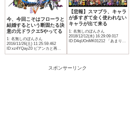
【悲報】スマブラ、キャラ
が多すぎて全く使われない
今、今回こそはフローラと
キャラが出て来る
結婚するという断固たる決
意の元ドラクエ5やってる
1: 名無しのぽんさん
2018/12/12(水) 16:29:09.017
1: 名無しのぽんさん
ID:D4qUOnMK01212 「あまり見
2016/11/26(土) 11:25:59.462
ない」 パックマン、ロックマ
ID:xz4YQayZ0 ビアンカと再開
ン、ルイージ、パルテナ、ブラ
してその健気さに心揺らいでる
ックピット 「たまにしか見な
い」 ワリオ、ダックハント、
ピーチ...
スポンサーリンク