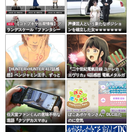
【コトブキヤ出荷情報】グ
声優芸人という新たなポジショ
NEW
ランデスケール「ファンタシー
ンを確立した女ｗｗｗｗｗｗｗ
スター ジェネ(ステラティアーズ
ｗｗｗｗｗｗｗｗｗｗｗ
Ver.)」「フレームアームズ・ガ
ール マガツキ」プラモデルほか
【発売日決定】
【HUNTER×HUNTER 417話感
『二十世紀電氣目録 ユーレカ・
想】ベンジャミン王子、ずっと
エヴリカ』6話感想 電氣メタルガ
溜めていた宿便を出し切った気
ールズバンド爆誕
分になるｗｗｗｗ
任天堂ファンくんの意味不明な
ぽこあポケモンさん、DLC出た
造語『クソデカスマホ』
のに空気