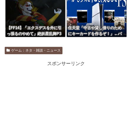
【FF14】「エクスデスを外に引
任天堂「中古や貸し借りのため
っ張るのやめて」絶妖星乱舞P3
にキーカードを作るぞ！」←パ
の誘導位置を巡って意見が割れ
ッケージ廃止で良くないか？
てしまう
ゲーム：ネタ・雑談・ニュース
スポンサーリンク