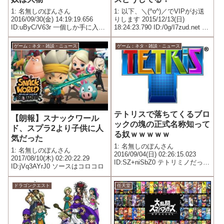
1: 名無しのぽんさん
1: 以下、＼(^o^)／でVIPがお送
2016/09/30(金) 14:19:19.656
りします 2015/12/13(日)
ID:uByC/V63r 一個しか手に入ら
18:24:23.790 ID:/0g/I7zud.net 絶
ないかもしれないのに普通に使
対いる機能だけで一杯だから、
いたいから使えるとか凄い
アイテムだの調合だのの便利機
ゲーム：ネタ・雑談・ニュース
ゲーム：ネタ・雑談・ニュース
能が入らない なんかで代替出来
るなら変えたい...
テトリスで落ちてくるブロ
【朗報】スナックワール
ックの塊の正式名称知って
ド、スプラ2より子供に人
る奴ｗｗｗｗｗ
気だった
1: 名無しのぽんさん
1: 名無しのぽんさん
2016/09/04(日) 02:26:15.023
2017/08/10(木) 02:20:22.29
ID:SZ+niSbZ0 テトリミノだって
ID:jVq3AYrJ0 ソースはコロコロ
さ
ドラゴンクエスト
任天堂