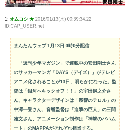
1:
オムコシ ★
2016/01/13(水) 00:39:34.22
ID:CAP_USER.net
まんたんウェブ 1月13日 0時0分配信
「週刊少年マガジン」で連載中の安田剛士さん
のサッカーマンガ「DAYS（デイズ）」がテレビ
アニメ化されることが13日、明らかになった。監
督は「銀河へキックオフ！！」の宇田鋼之介さ
ん、キャラクターデザインは「残響のテロル」の
中澤一登さん、音響監督は「進撃の巨人」の三間
雅文さん、アニメーション制作は「神撃のバハム
ート」のMAPPAがそれぞれ担当する。