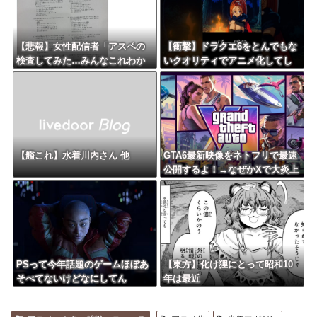
【悲報】女性配信者「アスペの
【衝撃】ドラクエ6をとんでもな
検査してみた…みんなこれわか
いクオリティでアニメ化してし
るの？」
まったAI動画がこちら！！！
【艦これ】水着川内さん 他
GTA6最新映像をネトフリで最速
公開するよ！→なぜかXで大炎上
中wwwwwwwwwwww
PSって今年話題のゲームほぼあ
【東方】化け狸にとって昭和10
そべてないけどなにしてん
年は最近
の？？？