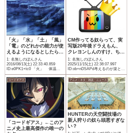
「火」「水」「土」「風」
CM作ってる奴らって、実
「電」のどれかの能力が使
写版20年後ドラえもん、
えるようになるとしたらど
クレヨンしんのすけ、ちび
れ選ぶ？
まる子、サザエみたいなの
1: 名無しのぽんさん
1: 名無しのぽんさん
好きすぎじゃねぇ？
2016/08/13(土) 22:33:40.859
2025/11/15(土) 22:38:07.997
ID:e0PK1+tc0 「火」 体温を
ID:ob+nDSAPd考えるのが楽と
好きなだけあげられる 上がっ
か？
たことによる副作用はどうにも
コードギアス
アニメ：ネタ・雑談・ニュース
ならない 「水」 口から液体を
吐き出せる 体中の水分を消
費...
HUNTERの天空闘技場の
新人狩りの奴ら頭悪すぎな
「コードギアス」←このア
い？
ニメ史上最高傑作の唯一の