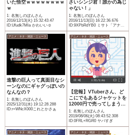
いた悟空ｗｗｗｗｗｗｗｗ
さいシンジ君！誰かの為じ
ｗ
ゃない！」
1: 名無しのぽんさん
1: 名無しのぽんさん
2016/12/13(火) 15:32:43.47
2016/11/13(日) 16:22:36.676
ID:Ufudk7MIa かわいい☺️
ID:9XPbRdYB0 ミサト「アナタ
自身の願いの為に！」 ぐうかっ
こいい
アニメ：ネタ・雑談・ニュース
アニメ：ネタ・雑談・ニュース
進撃の巨人って真面目なシ
ーンなのにギャグっぽいの
【悲報】VTuberさん、ど
なんなの？
こにでもあるジャケットを
1: 名無しのぽんさん
12000円で売ってしまうｗ
2025/12/31(水) 19:12:28.288
ID:r+WNcX000これとかさぁ
ｗｗｗｗｗｗｗｗｗｗｗｗ
1: 名無しのぽんさん
ｗｗｗｗｗｗｗ
2019/08/06(火) 08:43:52.308
ID:0FRL+RGR0 ヤバすぎ
アニメ：ネタ・雑談・ニュース
アニメ：ネタ・雑談・ニュース