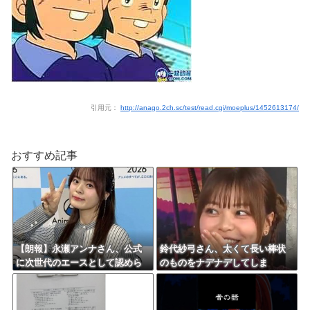
引用元：
http://anago.2ch.sc/test/read.cgi/moeplus/1452613174/
おすすめ記事
【朗報】永瀬アンナさん、公式
鈴代紗弓さん、太くて長い棒状
に次世代のエースとして認めら
のものをナデナデしてしま
れる
う・・・