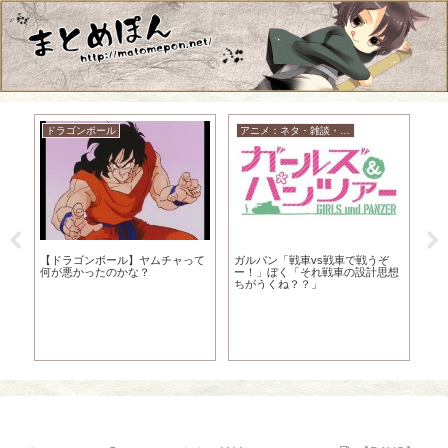
ドラゴンボール
アニメ：ネタ・雑談・ニュース
任
る
【ドラゴンボール】ヤムチャって
ガルパン「戦車vs戦車で戦うぞ
ソ
何が悪かったのかな？
ー！」ぼく「それ戦車の設計思想
ソ
ちがうくね？？」
←
チ