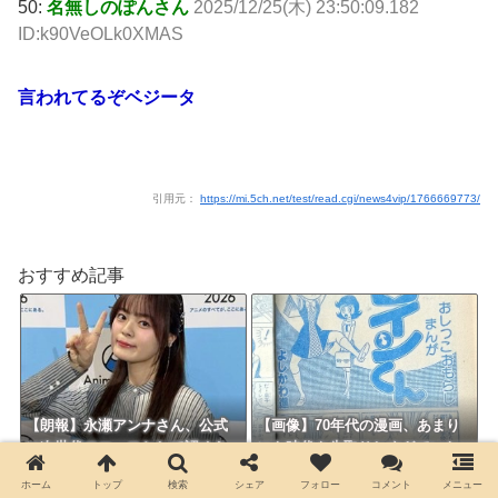
50:
名無しのぽんさん
2025/12/25(木) 23:50:09.182
ID:k90VeOLk0XMAS
言われてるぞベジータ
引用元：
https://mi.5ch.net/test/read.cgi/news4vip/1766669773/
おすすめ記事
【朗報】永瀬アンナさん、公式
【画像】70年代の漫画、あまり
に次世代のエースとして認めら
にも時代を先取りしすぎていた
れる
ｗｗｗｗ
ホーム
トップ
検索
シェア
フォロー
コメント
メニュー