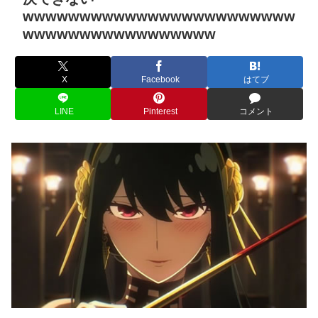
wwwwwwwwwwwwwwwwwwwwwwww
wwwwwwwwwwwwwwwww
X
Facebook
はてブ
LINE
Pinterest
コメント