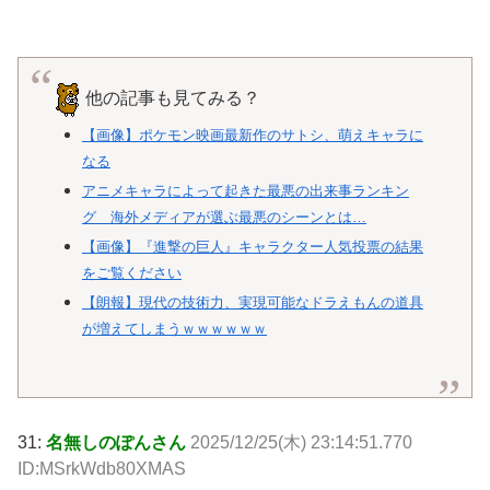
他の記事も見てみる？
【画像】ポケモン映画最新作のサトシ、萌えキャラに
なる
アニメキャラによって起きた最悪の出来事ランキン
グ 海外メディアが選ぶ最悪のシーンとは…
【画像】『進撃の巨人』キャラクター人気投票の結果
をご覧ください
【朗報】現代の技術力、実現可能なドラえもんの道具
が増えてしまうｗｗｗｗｗｗ
31:
名無しのぽんさん
2025/12/25(木) 23:14:51.770
ID:MSrkWdb80XMAS