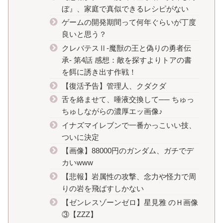
ぼ』、家庭で真似できるレシピがない
ゲームの開発期間って何年ぐらいが丁度
良いと思う？
クレバテスⅡ-魔獣の王と偽りの勇者伝
承- 第4話 感想：敵を探すよりトアの書
を餌に誘き出す作戦！
【復活予告】管理人、クダクダ
舌を絡ませて、唾液交換して── ちゅっ
ちゅしながらの濃厚エッ画像♪
イナズマイレブンで一番かっこいい技、
ついに決定
【画像】88000円のガンダム、ガチでデ
カいwww
【悲報】岩属性の攻撃、念力や怪力で周
りの岩を飛ばすしかない
【ゼンレスゾーンゼロ】星見雅 のＨ画像
③【ZZZ】