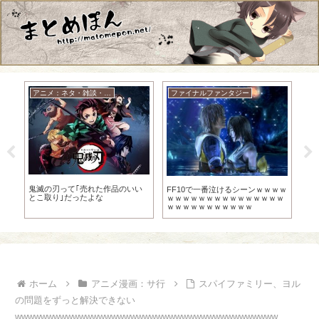
アニメ：ネタ・雑談・ニュース
ファイナルファンタジー
か
茨
鬼滅の刃って｢売れた作品のいい
FF10で一番泣けるシーンｗｗｗｗ
D
とこ取り｣だったよな
ｗｗｗｗｗｗｗｗｗｗｗｗｗｗｗ
「
ｗｗｗｗｗｗｗｗｗｗｗ
ン
ホーム
アニメ漫画：サ行
スパイファミリー、ヨル
の問題をずっと解決できない
wwwwwwwwwwwwwwwwwwwwwwwwwwwwwwwwwwwwwwwww