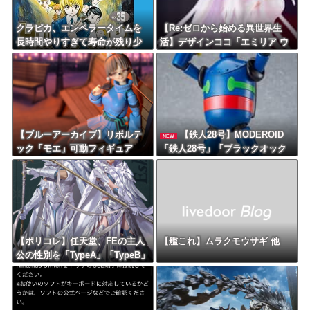
クラピカ、エンペラータイムを
【Re:ゼロから始める異世界生
長時間やりすぎて寿命が残り少
活】デザインココ「エミリア ウ
ない
ェディングドレスVer.」フィギュ
ア【予約開始】
【ブルーアーカイブ】リボルテ
【鉄人28号】MODEROID
NEW
ック「モエ」可動フィギュア
「鉄人28号」「ブラックオック
【近日予約開始】
ス(初代鉄人版)」プラモデル【再
販予約開始】
【ポリコレ】任天堂、FEの主人
【艦これ】ムラクモウサギ 他
公の性別を「TypeA」「TypeB」
と言ってしまう…