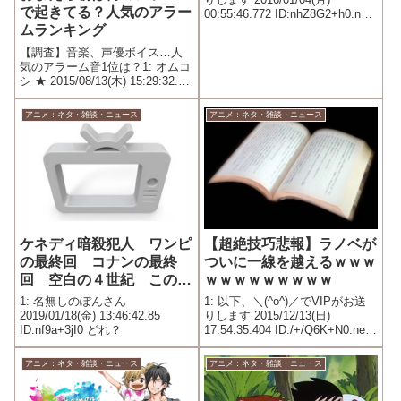
で起きてる？人気のアラー
00:55:46.772 ID:nhZ8G2+h0.net
過去の世界で大っぴらに道具使
ムランキング
ってるけど
【調査】音楽、声優ボイス…人
気のアラーム音1位は？1: オムコ
シ ★ 2015/08/13(木) 15:29:32.76
ID:???.net
アニメ：ネタ・雑談・ニュース
アニメ：ネタ・雑談・ニュース
ケネディ暗殺犯人 ワンピ
【超絶技巧悲報】ラノベが
の最終回 コナンの最終
ついに一線を越えるｗｗｗ
回 空白の４世紀 この中
ｗｗｗｗｗｗｗｗｗ
で一つだけ今すぐ知れるな
1: 名無しのぽんさん
1: 以下、＼(^o^)／でVIPがお送
ら？
2019/01/18(金) 13:46:42.85
りします 2015/12/13(日)
ID:nf9a+3jI0 どれ？
17:54:35.404 ID:/+/Q6K+N0.net
【悲報】俺氏、女子トイレで異
世界人のお悩み相談役に就任。
アニメ：ネタ・雑談・ニュース
アニメ：ネタ・雑談・ニュース
バレたら死亡。【通報不可避】
やっぱラノベって...