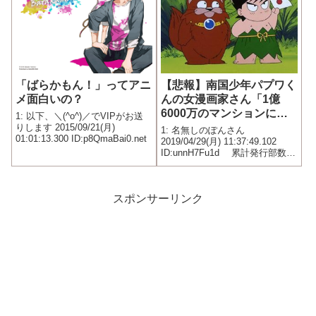
【悲報】南国少年パプワく
「ばらかもん！」ってアニ
んの女漫画家さん「1億
メ面白いの？
6000万のマンションに住
1: 以下、＼(^o^)／でVIPがお送
んでるけど満たされない。
りします 2015/09/21(月)
1: 名無しのぽんさん
01:01:13.300 ID:p8QmaBai0.net
36時間も寝てない。金し
2019/04/29(月) 11:37:49.102
ID:unnH7Fu1d 累計発行部数
かない」
600万部を超える漫画「南国少年
パプワくん」の作者、柴田亜美
（51）が、25日放送のフジテレ
ビ「アウトデラックス」（木曜
スポンサーリンク
後...