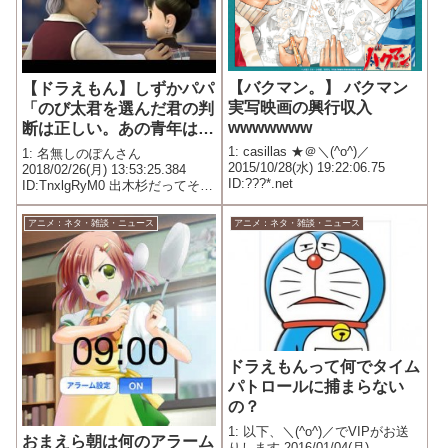
【バクマン。】 バクマン
【ドラえもん】しずかパパ
実写映画の興行収入
「のび太君を選んだ君の判
wwwwwww
断は正しい。あの青年は人
の幸せを願い人の不幸を悲
1: casillas ★＠＼(^o^)／
1: 名無しのぽんさん
2015/10/28(水) 19:22:06.75
しめる」
2018/02/26(月) 13:53:25.384
ID:???*.net
ID:TnxlgRyM0 出木杉だってそう
じゃん
アニメ：ネタ・雑談・ニュース
アニメ：ネタ・雑談・ニュース
ドラえもんって何でタイム
パトロールに捕まらない
の？
1: 以下、＼(^o^)／でVIPがお送
おまえら朝は何のアラーム
りします 2016/01/04(月)