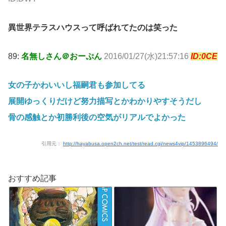
異世界テラスハウスって呼ばれてたのは笑った
89:
名無しさん＠おーぷん
2016/01/27(水)21:57:16
ID:0CE
女の子かわいいし福嗣君も参加してる
展開ゆっくりだけど努力描写とかわかりやすそうだし
骨の感触とか初勝利後の空気がリアルでよかった
引用元：
http://hayabusa.open2ch.net/test/read.cgi/news4vip/1453896494/
おすすめ記事