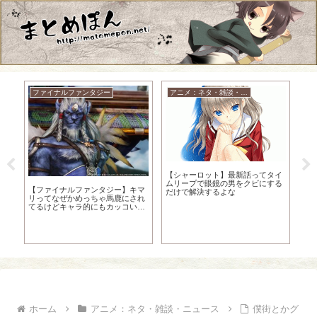
ファイナルファンタジー
アニメ：ネタ・雑談・ニュース
【シャーロット】最新話ってタイ
ムリープで眼鏡の男をクビにする
の
ド
【ファイナルファンタジー】キマ
だけで解決するよな
な
リってなぜかめっちゃ馬鹿にされ
てるけどキャラ的にもカッコいい
し性能でもストーリー上ならクソ
強いよな
ホーム
アニメ：ネタ・雑談・ニュース
僕街とかグ