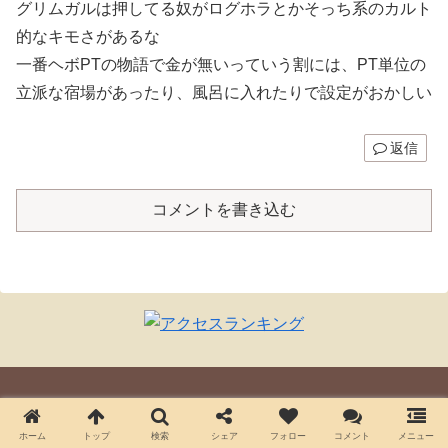
グリムガルは押してる奴がログホラとかそっち系のカルト
的なキモさがあるな
一番ヘボPTの物語で金が無いっていう割には、PT単位の
立派な宿場があったり、風呂に入れたりで設定がおかしい
返信
コメントを書き込む
Today's page views: :
162
ホーム
トップ
検索
シェア
フォロー
コメント
メニュー