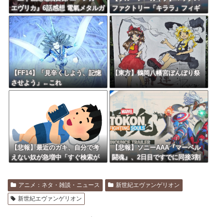
エヴリカ』6話感想 電氣メタルガ
ファクトリー「キララ」フィギ
ールズバンド爆誕
ュア【予約開始】
【FF14】「見辛くしよう、記憶
【東方】鶴岡八幡宮ぼんぼり祭
させよう」←これ
【悲報】最近のガキ、自分で考
【悲報】ソニーAAA『マーベル
えない奴が急増中「すぐ検索が
闘魂』、2日目ですでに同接3割
当たり前」
減
アニメ：ネタ・雑談・ニュース
新世紀エヴァンゲリオン
新世紀エヴァンゲリオン