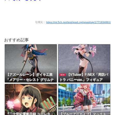
引用元：
https://mi.5ch.net/test/read.cgi/news4vip/1771934861/
おすすめ記事
【アズールレーン】ダイキ工業
【VTuber】F:NEX「周防パ
NEW
「メアリー・セレスト グリムナ
トラ バニーver.」フィギュア
イト・リーパー」フィギュア
【予約開始】
【予約開始】
『二十世紀電氣目録 ユーレカ・
【ブルーアーカイブ】マックス