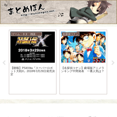
ゲーム：ネタ・雑談・ニュース
名探偵コナン
【朗報】PS4/Vita『スーパーロボ
【名探偵コナン】劇場版アニメラ
滅
ット大戦X』2018年3月29日発売決
ンキング中間発表 一番人気は？
画
定
【
ァ
ル