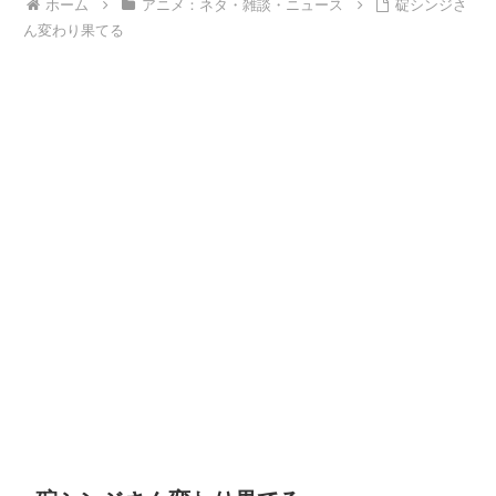
ホーム
アニメ：ネタ・雑談・ニュース
碇シンジさ
ん変わり果てる