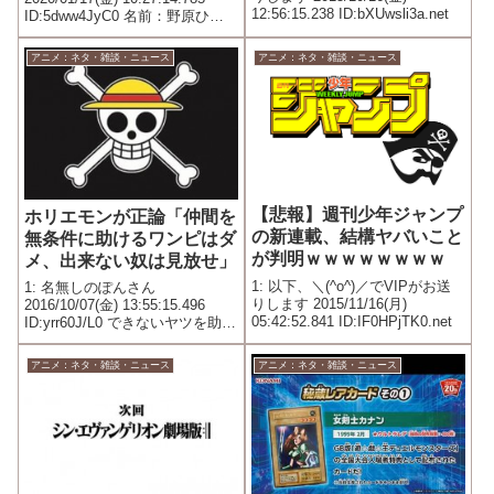
12:56:15.238 ID:bXUwsli3a.net
ID:5dww4JyC0 名前：野原ひろ
ないだろ
し 声優：藤原啓治・森川智之 年
齢：35歳 出身地：秋田県大仙市
アニメ：ネタ・雑談・ニュース
アニメ：ネタ・雑談・ニュース
現住所：埼玉県春日部市 家族：
妻、子2人、犬 家：埼玉に...
【悲報】週刊少年ジャンプ
ホリエモンが正論「仲間を
の新連載、結構ヤバいこと
無条件に助けるワンピはダ
が判明ｗｗｗｗｗｗｗｗ
メ、出来ない奴は見放せ」
1: 以下、＼(^o^)／でVIPがお送
1: 名無しのぽんさん
りします 2015/11/16(月)
2016/10/07(金) 13:55:15.496
05:42:52.841 ID:IF0HPjTK0.net
ID:yrr60J/L0 できないヤツを助け
ていると人間関係で失敗する
（抜粋） ＞仲間を無条件に救う
アニメ：ネタ・雑談・ニュース
アニメ：ネタ・雑談・ニュース
『ワンピース』の価値観は危な
い ＞現実でも、『ワンピース』
的...