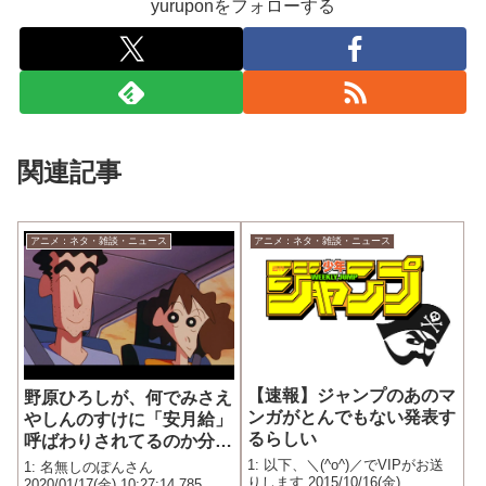
yuruponをフォローする
関連記事
アニメ：ネタ・雑談・ニュース
アニメ：ネタ・雑談・ニュース
【速報】ジャンプのあのマ
野原ひろしが、何でみさえ
ンガがとんでもない発表す
やしんのすけに「安月給」
るらしい
呼ばわりされてるのか分か
らない、みさえの「今月も
1: 以下、＼(^o^)／でVIPがお送
1: 名無しのぽんさん
りします 2015/10/16(金)
赤字だわー」発言もあり得
2020/01/17(金) 10:27:14.785