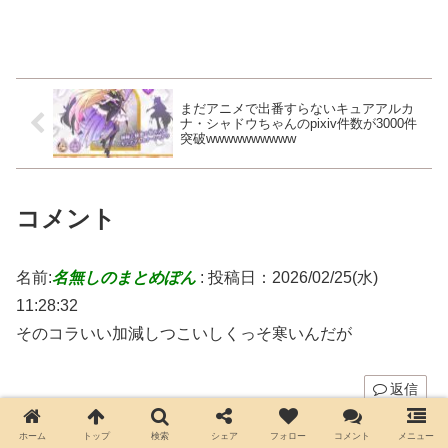
まだアニメで出番すらないキュアアルカ
ナ・シャドウちゃんのpixiv件数が3000件
突破wwwwwwwwww
コメント
名前:
名無しのまとめぽん
:
投稿日：2026/02/25(水)
11:28:32
そのコラいい加減しつこいしくっそ寒いんだが
返信
ホーム
トップ
検索
シェア
フォロー
コメント
メニュー