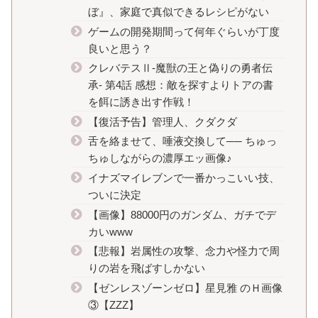
ぼ』、家庭で真似できるレシピがない
ゲームの開発期間って何年ぐらいが丁度
良いと思う？
クレバテスⅡ-魔獣の王と偽りの勇者伝
承- 第4話 感想：敵を探すよりトアの書
を餌に誘き出す作戦！
【復活予告】管理人、クダクダ
舌を絡ませて、唾液交換して── ちゅっ
ちゅしながらの濃厚エッ画像♪
イナズマイレブンで一番かっこいい技、
ついに決定
【画像】88000円のガンダム、ガチでデ
カいwww
【悲報】岩属性の攻撃、念力や怪力で周
りの岩を飛ばすしかない
【ゼンレスゾーンゼロ】星見雅 のＨ画像
③【ZZZ】