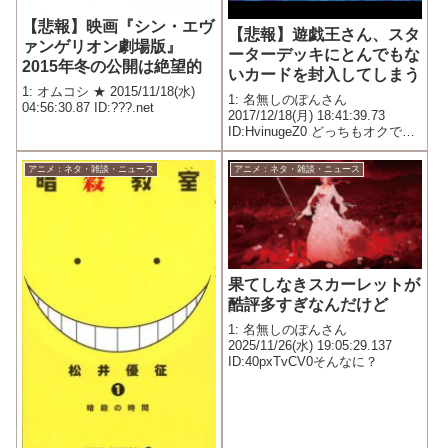
【悲報】映画『シン・エヴ
【悲報】遊戯王さん、スタ
ァンゲリオン劇場版』
ーターデッキにとんでもな
2015年冬の公開は絶望的
いカードを封入してしまう
1: オムコシ ★ 2015/11/18(水)
1: 名無しのぽんさん
04:56:30.87 ID:???.net
2017/12/18(月) 18:41:39.73
ID:HvinugeZ0 どっちもオクで6
桁の価格がつく模様
アニメ：ネタ・雑談・ニュース
アニメ：ネタ・雑談・ニュース
果てしなきスカーレットが
酷評多すぎなんだけど
1: 名無しのぽんさん
2025/11/26(水) 19:05:29.137
ID:40pxTvCV0そんなに？