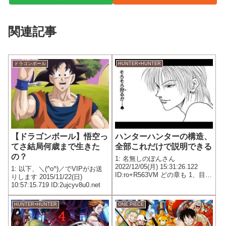
関連記事
ドラゴンボール
HUNTER×HUNTER
【ドラゴンボール】悟空っ
ハンターハンターの構造、
てさ結局何歳まで生きた
全部これだけで説明できる
の？
1: 名無しのぽんさん
2022/12/05(月) 15:31:26.122
1: 以下、＼(^o^)／でVIPがお送
ID:ro+R563VM どの章も 1、目的
りします 2015/11/22(日)
を持った主人公側 2、主人公と相
10:57:15.719 ID:2ujcyv8u0.net
対する敵側 3、特に意味なく暴れ
る狂言回し の3勢力で事が進む
HUNTER×HUNTER
ONE PIECE