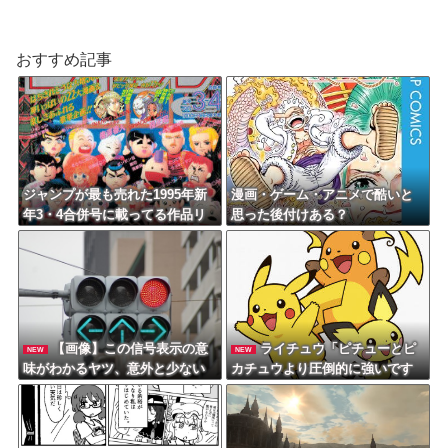
おすすめ記事
ジャンプが最も売れた1995年新
漫画・ゲーム・アニメで酷いと
年3・4合併号に載ってる作品リ
思った後付けある？
ストｗｗｗｗｗ
【画像】この信号表示の意
ライチュウ「ピチューとピ
NEW
NEW
味がわかるヤツ、意外と少ない
カチュウより圧倒的に強いです
説ｗｗｗｗ
ｗｗｗ」←こいつが不人気な理
由