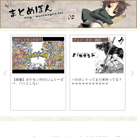
ポケットモンスター
アニメ：ネタ・雑談・ニュース
ニ
千
【画像】ポケモンXYのジムリーダ
バガボンドってまだ米作ってる？
【ニ
が
ー、パッとしない
ｗｗｗｗｗｗｗｗｗｗｗ
ん
【