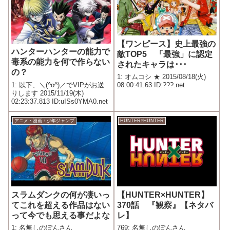
【ワンピース】史上最強の
ハンターハンターの能力で
敵TOP5 「最強」に認定
毒系の能力を何で作らない
されたキャラは･･･
の？
1: オムコシ ★ 2015/08/18(火)
1: 以下、＼(^o^)／でVIPがお送
08:00:41.63 ID:???.net
りします 2015/11/19(木)
02:23:37.813 ID:uISs0YMA0.net
アニメ・漫画：少年ジャンプ
HUNTER×HUNTER
スラムダンクの何が凄いっ
【HUNTER×HUNTER】
てこれを超える作品はない
370話 『観察』【ネタバ
って今でも思える事だよな
レ】
1: 名無しのぽんさん
769: 名無しのぽんさん