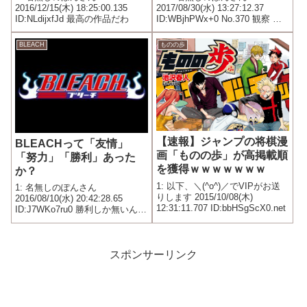
2016/12/15(木) 18:25:00.135
2017/08/30(水) 13:27:12.37
ID:NLdijxfJd 最高の作品だわ
ID:WBjhPWx+0 No.370 観察 煽
り：伺う――殺しのタイミング
クラ「それでは全員集まってく
BLEACH
ものの歩
れ。これから念について説明す
る」 刺客（王妃と王子の警...
【速報】ジャンプの将棋漫
BLEACHって「友情」
画「ものの歩」が高掲載順
「努力」「勝利」あった
を獲得ｗｗｗｗｗｗｗ
か？
1: 以下、＼(^o^)／でVIPがお送
1: 名無しのぽんさん
りします 2015/10/08(木)
2016/08/10(水) 20:42:28.65
12:31:11.707 ID:bbHSgScX0.net
ID:J7WKo7ru0 勝利しか無いんだ
よなぁ…
スポンサーリンク