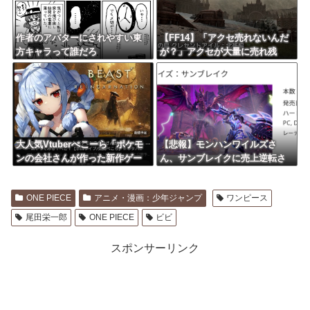
作者のアバターにされやすい東
【FF14】「アクセ売れないんだ
方キャラって誰だろ
が？」アクセが大量に売れ残
り、にんじんのほうが嬉しいま
である【クレセントアイル】
大人気Vtuberぺこーら「ポケモ
【悲報】モンハンワイルズさ
ンの会社さんが作った新作ゲー
ん、サンブレイクに売上逆転さ
ムやってみる！」
れるｗｗｗｗｗ
ONE PIECE
アニメ・漫画：少年ジャンプ
ワンピース
尾田栄一郎
ONE PIECE
ビビ
スポンサーリンク