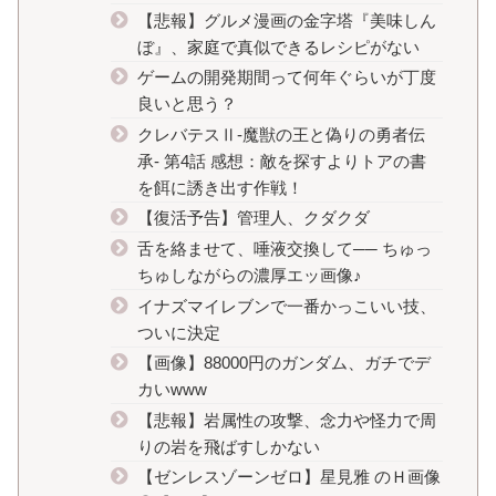
【悲報】グルメ漫画の金字塔『美味しん
ぼ』、家庭で真似できるレシピがない
ゲームの開発期間って何年ぐらいが丁度
良いと思う？
クレバテスⅡ-魔獣の王と偽りの勇者伝
承- 第4話 感想：敵を探すよりトアの書
を餌に誘き出す作戦！
【復活予告】管理人、クダクダ
舌を絡ませて、唾液交換して── ちゅっ
ちゅしながらの濃厚エッ画像♪
イナズマイレブンで一番かっこいい技、
ついに決定
【画像】88000円のガンダム、ガチでデ
カいwww
【悲報】岩属性の攻撃、念力や怪力で周
りの岩を飛ばすしかない
【ゼンレスゾーンゼロ】星見雅 のＨ画像