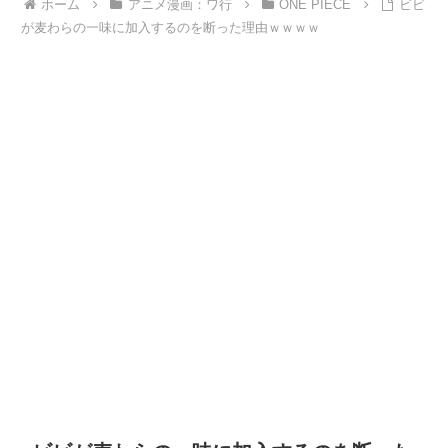
ホーム
アニメ漫画：ワ行
ONE PIECE
ビビ
が麦わらの一味に加入するのを断った理由ｗｗｗｗ