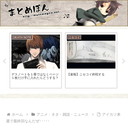
DEATH NOTE
ニセコイ
ド
ｗ
デスノートを１冊ではなくページ
【速報】ニセコイ終戦する
ド
１枚だけ手に入れたらどうする？
ｗ
ホーム
アニメ：ネタ・雑談・ニュース
アイカツ来
週で最終回なんだぜ･････