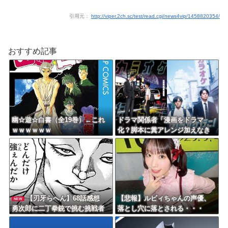
引用元：
http://viper.2ch.sc/test/read.cgi/news4vip/1458820354/
おすすめ記事
幽☆遊☆白書（全19巻）←これ
ドラマ関係者「漫画をドラマ
ｗｗｗｗｗｗ
化？脚本に糞アレンジ加えなき
ゃ」←これ
【刃牙らへん】68話感想
【悲報】ルビィちゃんの声優、
NEW
勇次郎に二丁拳銃で挑む挑戦者
落とし穴に落とされる・・・
が現れる！