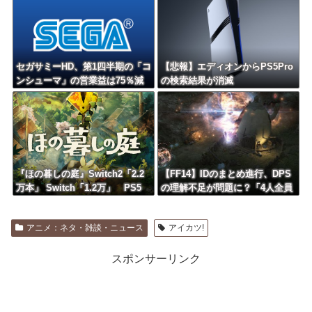
セガサミーHD、第1四半期の「コ
【悲報】エディオンからPS5Pro
ンシューマ」の営業益は75％減
の検索結果が消滅
の13億円 主力タイトルを下期
投入予定
『ほの暮しの庭』Switch2「2.2
【FF14】IDのまとめ進行、DPS
万本」 Switch「1.2万」 PS5
の理解不足が問題に？「4人全員
「集計不能????」←？？？
で成り立たせるもの」
アニメ：ネタ・雑談・ニュース
アイカツ!
スポンサーリンク