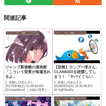
関連記事
アニメ：ネタ・雑談・ニュース
アニメ：ネタ・雑談・ニュース
ジャンプ新連載の漫画家
【悲報】ロンブー淳さん、
「こういう背景が毎週見れ
CLANNADを絶賛してし
るよ」
まう！ 「ヤバイくらいに
泣いた、クラナドは人生」
1: 名無しのぽんさん
1: 名無しのぽんさん
2017/09/30(土) 11:49:50.607
2019/03/25(月) 14:32:45.871
ID:k1qah6mc0 この絵の背景とか
ID:YqEf3mXfa
で「デジタルの線画抽出」だと
思って下さるかたが居て、この
アニメ：ネタ・雑談・ニュース
アニメ：ネタ・雑談・ニュース
「デジタルに勝った感」がたま
らないからアナログはやめられ