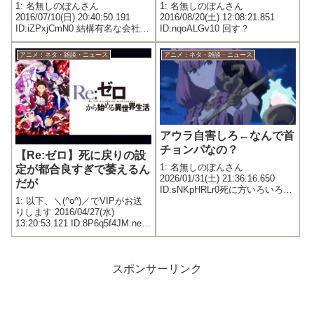
1: 名無しのぽんさん
1: 名無しのぽんさん
2016/07/10(日) 20:40:50.191
2016/08/20(土) 12:08:21.851
ID:iZPxjCmN0 結構有名な会社っ
ID:nqoALGv10 回す？
ぽいし
アニメ：ネタ・雑談・ニュース
アニメ：ネタ・雑談・ニュース
アウラ自害しろ←なんで首
チョンパなの？
【Re:ゼロ】死に戻りの設
1: 名無しのぽんさん
定が都合良すぎで萎えるん
2026/01/31(土) 21:36:16.650
だが
ID:sNKpHRLr0死に方いろいろあ
るし死ぬ時間も指定してないし
1: 以下、＼(^o^)／でVIPがお送
りします 2016/04/27(水)
13:20:53.121 ID:8P6q5f4JM.net
何で最初の道具屋の前じゃなく
て頃し屋とのやり取りが終わっ
てるベッドで蘇るの？
スポンサーリンク