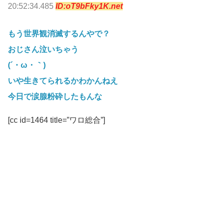
20:52:34.485
ID:oT9bFky1K.net
もう世界観消滅するんやで？
おじさん泣いちゃう
(´・ω・｀)
いや生きてられるかわかんねえ
今日で涙腺粉砕したもんな
[cc id=1464 title=”ワロ総合”]