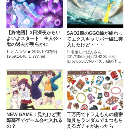
ないぜ。...
【終物語】3日深夜からい
SAO2期のGGO編が終わっ
よいよスタート 主人公・
てエクスキャリバー編に突
暦の過去が明らかに
入したけど・・・
1: オムコシ ★ 2015/10/02(金)
1: 名無しのぽんさん
19:59:14.48 ID:???.net
2017/10/08(日) 20:42:29.698
ID:oyGpQCVN0 ハズレ編の予感
しかしないのだがこれ面白くな
るの？ キャラ総出演で薄味にな
アニメ：ネタ・雑談・ニュース
アニメ：ネタ・雑談・ニュース
るし、そもそもキリト達が命賭
けて闘う必要がないのでただの
フォンタ...
NEW GAME！見たけど実
千万円でドラえもんの秘密
際高卒でゲーム会社入れる
道具をランダムで１つもら
の？
えるガチャがあったら