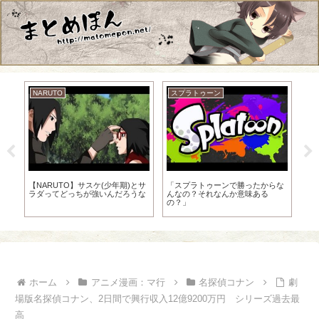
NARUTO
スプラトゥーン
か
【NARUTO】サスケ(少年期)とサ
「スプラトゥーンで勝ったからな
「
ラダってどっちが強いんだろうな
んなの？それなんか意味ある
少
の？」
ホーム
アニメ漫画：マ行
名探偵コナン
劇
場版名探偵コナン、2日間で興行収入12億9200万円 シリーズ過去最
高