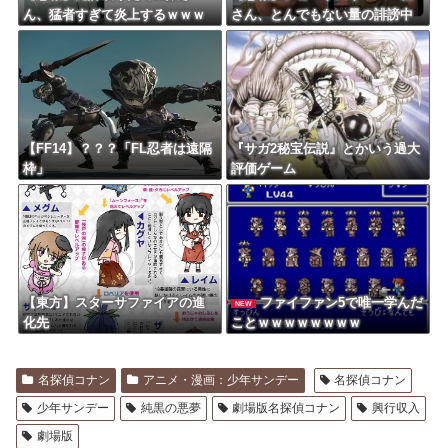
ん、猛者すぎて炎上するｗｗｗ
さん、とんでもない量の誹謗中
ｗ
傷が届いて号泣する…
【FF14】？？？「FL忍者は遠隔
『サガ2秘宝伝説』とかいう過大
枠」
評価ゲーム
【東方】スターサファイアの進
ファイファン5で唯一学んだ
NEW
化先
ことｗｗｗｗｗｗｗｗ
名探偵コナン
アニメ・漫画：少年サンデー
名探偵コナン
少年サンデー
純黒の悪夢
劇場版名探偵コナン
興行収入
劇場版