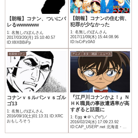
【朗報】コナンの住む街、
【朗報】コナン、ついにバ
犯罪が少なかった
レるwwwwww
1: 名無しのぽんさん
1: 名無しのぽんさん
2017/11/09(木) 15:44:08.96
2017/03/20(月) 15:10:40.57
ID:IsCrPz0A0
ID:I8IXBBiPp
名探偵コナン
アニメ：ネタ・雑談・ニュース
『江戸川コナンかよ！』Ｎ
コナンｖｓルパンｖｓゴル
ＨＫ職員の事故遭遇率が高
ゴ13
すぎると話題に
1: 名無しのぽんさん
2016/09/10(土)01:13:31 ID:XRC
1: Egg ★＠＼(^o^)／
おもしろそう
2016/02/24(水) 17:09:23.92
ID:CAP_USER*.net 北海道・新
千歳空港で２３日午後、乗客乗
員１６５人が乗った札幌発福岡