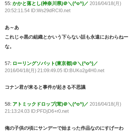
55:
かかと落とし(神奈川県)＠＼(^o^)／
2016/04/18(月)
20:52:11.54 ID:Ws29dRCl0.net
あ～あ
これじゃ黒の組織とかいう下らない話も永遠におわらねー
な。
57:
ローリングソバット(東京都)＠＼(^o^)／
2016/04/18(月) 21:09:49.05 ID:BUKo2g4H0.net
コナン君が来ると事件が起きる不思議
58:
アトミックドロップ(茸)＠＼(^o^)／
2016/04/18(月)
21:13:24.03 ID:PFDjD6+r0.net
俺の子供の頃にサンデーで始まった作品なのにすげーわ