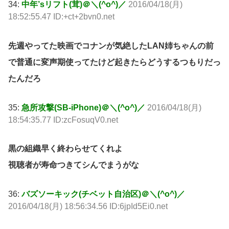
34:
中年’sリフト(茸)＠＼(^o^)／
2016/04/18(月)
18:52:55.47 ID:+ct+2bvn0.net
先週やってた映画でコナンが気絶したLAN姉ちゃんの前
で普通に変声期使ってたけど起きたらどうするつもりだっ
たんだろ
35:
急所攻撃(SB-iPhone)＠＼(^o^)／
2016/04/18(月)
18:54:35.77 ID:zcFosuqV0.net
黒の組織早く終わらせてくれよ
視聴者が寿命つきてシんでまうがな
36:
バズソーキック(チベット自治区)＠＼(^o^)／
2016/04/18(月) 18:56:34.56 ID:6jpId5Ei0.net