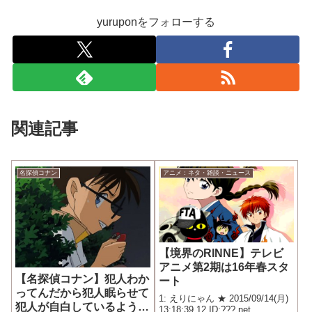
yuruponをフォローする
関連記事
名探偵コナン
アニメ：ネタ・雑談・ニュース
【境界のRINNE】テレビ
アニメ第2期は16年春スタ
【名探偵コナン】犯人わか
ート
ってんだから犯人眠らせて
1: えりにゃん ★ 2015/09/14(月)
犯人が自白しているように
13:18:39.12 ID:???.net