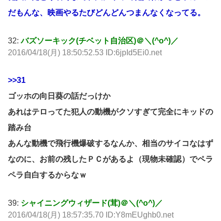
だもんな、映画やるたびどんどんつまんなくなってる。
32:
バズソーキック(チベット自治区)＠＼(^o^)／
2016/04/18(月) 18:50:52.53 ID:6jpId5Ei0.net
>>31
ゴッホの向日葵の話だっけか
あれはテロってた犯人の動機がクソすぎて完全にキッドの
踏み台
あんな動機で飛行機爆破するなんか、相当のサイコなはず
なのに、お前の残したＰＣがあるよ（現物未確認）でペラ
ペラ自白するからなｗ
39:
シャイニングウィザード(茸)＠＼(^o^)／
2016/04/18(月) 18:57:35.70 ID:Y8mEUghb0.net