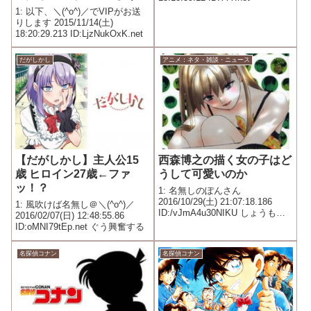
すればよくね？
1: 以下、＼(^o^)／でVIPがお送
りします 2015/11/14(土)
18:20:29.213 ID:LjzNukOxK.net
だがしかし
アニメ：ネタ・雑談・ニュース
【だがしかし】主人公15
西森博之の描く女の子はど
歳 ヒロイン27歳←ファ
うして可愛いのか
ッ！？
1: 名無しのぽんさん
2016/10/29(土) 21:07:18.186
1: 風吹けば名無し＠＼(^o^)／
ID:/vJmA4u30NIKU しょうもな
2016/02/07(日) 12:48:55.86
い萌え漫画家も見習って欲しい
ID:oMNI79tEp.net ぐう興奮する
よな
名探偵コナン
名探偵コナン