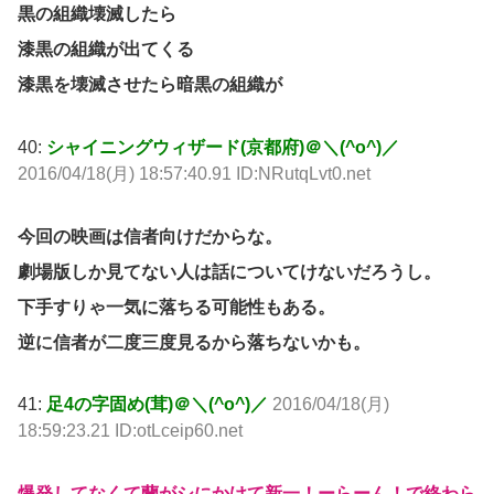
黒の組織壊滅したら
漆黒の組織が出てくる
漆黒を壊滅させたら暗黒の組織が
40:
シャイニングウィザード(京都府)＠＼(^o^)／
2016/04/18(月) 18:57:40.91 ID:NRutqLvt0.net
今回の映画は信者向けだからな。
劇場版しか見てない人は話についてけないだろうし。
下手すりゃ一気に落ちる可能性もある。
逆に信者が二度三度見るから落ちないかも。
41:
足4の字固め(茸)＠＼(^o^)／
2016/04/18(月)
18:59:23.21 ID:otLceip60.net
爆発してなくて蘭がシにかけて新一！ーらーん！で終わら