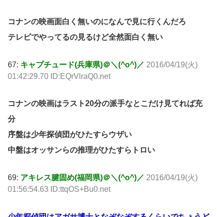
コナンの映画面白く無いのになんで見に行くんだろ
テレビでやってるの見るけど全然面白く無い
67:
キャプチュード(兵庫県)＠＼(^o^)／
2016/04/19(火)
01:42:29.70 ID:EQrVlraQ0.net
コナンの映画はラスト20分の派手なとこだけ見てれば充
分
序盤は少年探偵団がひたすらウザい
中盤はオッサンらの推理がひたすらトロい
69:
アキレス腱固め(福岡県)＠＼(^o^)／
2016/04/19(火)
01:56:54.63 ID:ttqOS+Bu0.net
少年探偵団はアガサ博士となぞなぞするくらいでちょうど