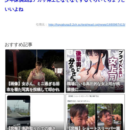
いいよね
引用元：
http://hayabusa3.2ch.sc/test/read.cgi/news/1460967413/
おすすめ記事
【画像】女さん、ミニ過ぎる浴
職場にいる高圧的な女上司が残
衣を着た写真を投稿して叩かれ
業後に………。
るｗｗｗｗ
【悲報】免許取りたての娘さ
【悲報】ショートスリーパー堀