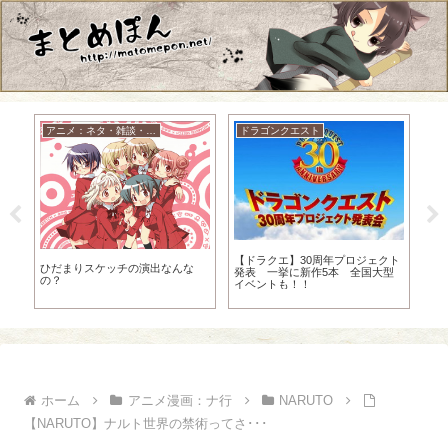
アニメ：ネタ・雑談・ニュース
ドラゴンクエスト
【ドラクエ】30周年プロジェクト
【R
ひだまりスケッチの演出なんな
発表 一挙に新作5本 全国大型
合
ｗ
の？
イベントも！！
ホーム
アニメ漫画：ナ行
NARUTO
【NARUTO】ナルト世界の禁術ってさ･･･