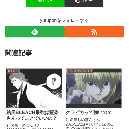
LINE
コピー
yuruponをフォローする
関連記事
BLEACH
HUNTER×HUNTER
結局BLEACH最強は藍染
クラピカって強いの？
さんってことでいいの？
1: 名無しのぽんさん
2016/11/21(月) 07:45:12.061
1: 名無しのぽんさん
ID:XXeHaibE0 イルミあたりにボ