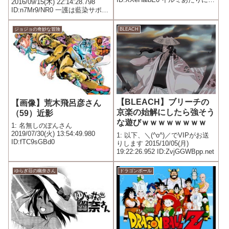
2016/09/15(木) 22:14:28.798
コられて死にそうじゃん？
ID:n7Mr9/NR0 一護は藍染サポー
トでユーハバッハに勝てたわけ
だし 藍染さんは結局卍解ですら
ジョジョの奇妙な冒険
BLEACH
出さずじまい
【BLEACH】ブリーチの
【画像】荒木飛呂彦さん
京楽の始解にしたら強そう
（59）近影
な遊びｗｗｗｗｗｗｗｗ
1: 名無しのぽんさん
2019/07/30(火) 13:54:49.980
1: 以下、＼(^o^)／でVIPがお送
ID:fTC9sGBd0
りします 2015/10/05(月)
19:22:26.952 ID:ZvjGGWBpp.net
ゆらぎ荘の幽奈さん
ドラゴンボール