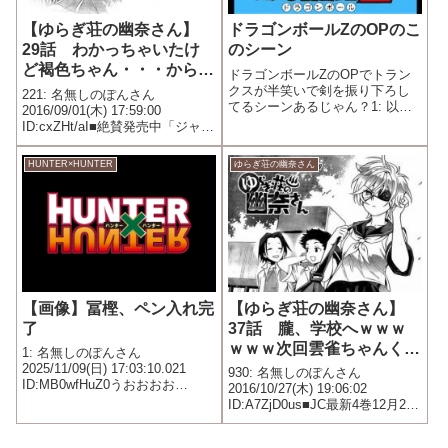
【ゆらぎ荘の幽奈さん】
ドラゴンボールZのOPのこ
29話 わかっちゃいたけ
のシーン
ど褐色ちゃん・・・からの
ドラゴンボールZのOPでトラン
幽奈さんの生前話でシリア
クスが半笑いで剣を振り下ろし
221: 名無しのぽんさん
てるシーンあるじゃん？1: 以
ス編突入か！【ネタバレ】
2016/09/01(木) 17:59:00
下、＼(^o^)／でVIPがお送りしま
ID:cxZHt/aI■絶賛発売中「ジャン
す 2016/01/02(土) 07:49:38.303
プGIGA vol.2」に幽奈さんの水
ID:IfopR0c/0.net あのシーンって
着ポスターあるよ！ 扉絵：千
HUNTER×HUNTER
ゆらぎ荘の幽奈さん
ドラゴン...
紗希、お風呂で背後からこゆず
に乳揉みされる 丸くて柔ら...
【画像】冨樫、ペン入れ完
【ゆらぎ荘の幽奈さん】
了
37話 朧、学校へｗｗｗ
ｗｗｗ次回雲雀ちゃんくる
1: 名無しのぽんさん
か？！ 【ネタバレ】
2025/11/09(日) 17:03:10.021
930: 名無しのぽんさん
ID:MB0wfHuZ0うおおおお
2016/10/27(木) 19:06:02
お！！！！！
ID:A7ZjD0us■JC最新4巻12月2日
発売!! おんせん37 朧、学校へ
新学期が始まって早々に、男子