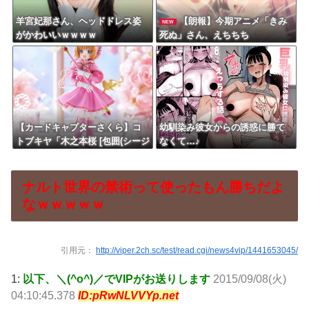
羊宮妃那さん、ヘッドドレス姿
【朗報】今期アニメ「きみ
NEW
がかわいいｗｗｗｗ
死ぬ」さん、えちちち
【カードキャプターさくら】コ
幼馴染み彼女からの誘惑に勝て
トブキヤ「木之本桜 [包囲(シージ
なくて…♪
ュ)]コスチュームVer.」フィギュ
ア【彩色原型公開】
ナルト世界の禁術って使ったもん勝ちだよ
なｗｗｗｗｗ
引用元：
http://viper.2ch.sc/test/read.cgi/news4vip/1441653045/
1:
以下、＼(^o^)／でVIPがお送りします
2015/09/08(火)
04:10:45.378
ID:pRwNLVVYp.net