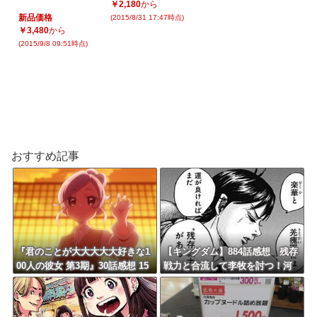
￥2,180
から
新品価格
(2015/8/31 17:47時点)
￥3,480
から
(2015/9/8 09:51時点)
おすすめ記事
『君のことが大大大大大好きな1
【キングダム】884話感想 残存
00人の彼女 第3期』30話感想 15
戦力と合流して李牧を討つ！河
人目の彼女、茂見紅葉が登場！
了貂は策があると言うが…