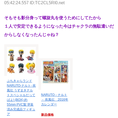
05:42:24.557 ID:TC2CL5RI0.net
そもそも影分身って螺旋丸を使うためにしてたから
１人で安定できるようになった今はチャクラの無駄遣いだ
からしなくなったんじゃね？
ぷちきゃらランド
NARUTO-ナルト- 疾
風伝 うずまきナル
NARUTO－ナルト
トスペシャルだって
－ 疾風伝 2016年
ばよ! (BOX) 約
カレンダー
55mm PVC製 塗装
済み完成品フィギュ
ア
新品価格