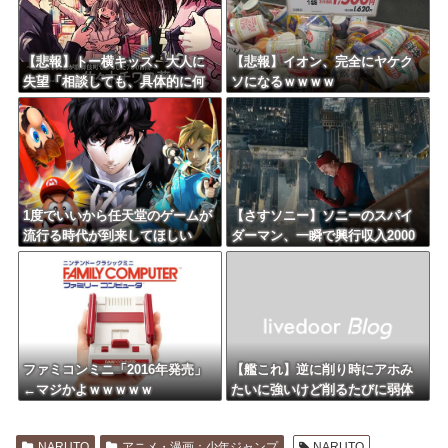
【悲報】トー横キッズ、大人に
【悲報】イオン、完全にヤケク
失望「相談しても、具体的に何
ソになるｗｗｗｗ
もしてくれない。結果的に傷つ
く。福祉は自由が奪われる」
1度でいいから任天堂のゲームが
【さすソニー】ソニーのスパイ
流行る時代が到来してほしい
ダーマン、一瞬で興行収入2000
億円突破…アニメ漫画が世界一
人気とはなんだったのか
ファミコンミニ「2016年発売」
【艦これ】逆に削り時にアホみ
←マジかよｗｗｗｗｗ
たいに強いけど削るたびに弱体
化するボスとかどうだろう？
NARUTO
アニメ・漫画：少年ジャンプ
NARUTO