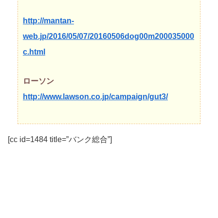
http://mantan-
web.jp/2016/05/07/20160506dog00m200035000
c.html
ローソン
http://www.lawson.co.jp/campaign/gut3/
[cc id=1484 title=”バンク総合”]