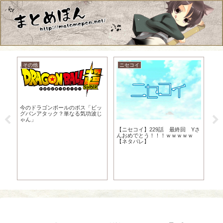
その他
ニセコイ
今のドラゴンボールのボス「ビッ
グバンアタック？単なる気功波じ
ゃん」
つ
イ
【ニセコイ】229話 最終回 Yさ
愛
ラ
んおめでとう！！！ｗｗｗｗｗ
ｗ
【ネタバレ】