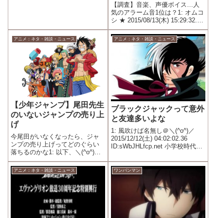
【調査】音楽、声優ボイス…人
気のアラーム音1位は？1: オムコ
シ ★ 2015/08/13(木) 15:29:32.76
ID:???.net
アニメ：ネタ・雑談・ニュース
アニメ：ネタ・雑談・ニュース
【少年ジャンプ】尾田先生
ブラックジャックって意外
のいないジャンプの売り上
と友達多いよな
げ
1: 風吹けば名無し＠＼(^o^)／
今尾田がいなくなったら、ジャ
2015/12/12(土) 04:02:02.36
ンプの売り上げってどのぐらい
ID:sWbJHLfcp.net 小学校時代→
落ちるのかな1: 以下、＼(^o^)／
タカシ、間久部 中学校時代→ゲ
でVIPがお送りします
ラ 高校時代→無理 大学時代→手
2015/09/16(水) 18:51:22.829
塚 全然孤独やないやろ
アニメ：ネタ・雑談・ニュース
ワンパンマン
ID:/ZDXFiu5a.net