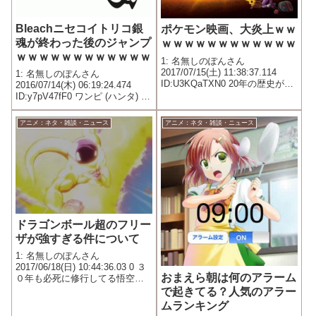
Bleachニセコイトリコ銀
ポケモン映画、大炎上ｗｗ
魂が終わった後のジャンプ
ｗｗｗｗｗｗｗｗｗｗｗｗ
ｗｗｗｗｗｗｗｗｗｗｗｗ
1: 名無しのぽんさん
2017/07/15(土) 11:38:37.114
1: 名無しのぽんさん
ID:U3KQaTXN0 20年の歴史が捏
2016/07/14(木) 06:19:24.474
造された
ID:y7pV47fF0 ワンピ (ハンタ) ハ
イキュー 僕ヒデ ソーマ ワート
リ こち亀 ブラクロ ゆらぎ 斉木
アニメ：ネタ・雑談・ニュース
アニメ：ネタ・雑談・ニュース
磯部 相撲 背筋 左門
ドラゴンボール超のフリー
ザが強すぎる件について
1: 名無しのぽんさん
2017/06/18(日) 10:44:36.03 0 ３
おまえら朝は何のアラーム
０年も必死に修行してる悟空と
半月修行しただけのフリーザが
で起きてる？人気のアラー
互角はおかしいと思うんだが
ムランキング