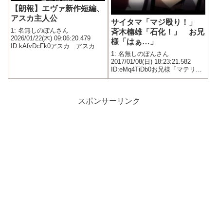
【朗報】エヴァ新作短編、
アスカ主人公
サイタマ「マジ殴り！」
1: 名無しのぽんさん
斉木楠雄「石化！」 お兄
2026/01/22(木) 09:06:20.479
様「はぁ…」
ID:kAfvDcFk0アスカ アスカ
1: 名無しのぽんさん
2017/01/08(日) 18:23:21.582
ID:eMq4TiDb0お兄様「マテリア
ル・バースト（質量爆散）、質
量をエネルギーに分解」 サイタ
マ・斉木「ぎゃあああああああ
あああああ！！！」
スポンサーリンク