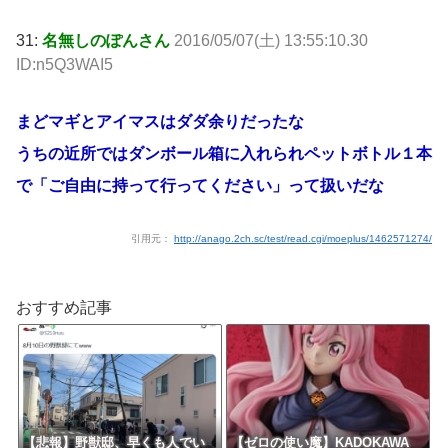
31:
名無しのぽんさん
2016/05/07(土) 13:55:10.30
ID:n5Q3WAI5
まどマギとアイマスはダダ余りだったな
うちの近所ではダンボール箱に入れられペットボトル１本
で「ご自由に持って行ってください」って扱いだな
引用元：
http://anago.2ch.sc/test/read.cgi/moeplus/1462571274/
おすすめ記事
【悲報】野獣邸、早くも人でい
【ゼロの使い魔】KADOKAWA