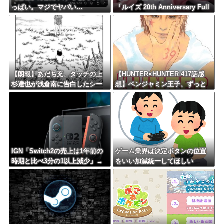
っぱい。マジでヤバい…
「ルイズ 20th Anniversary Full
scale bust model」等身大胸像
フィギュア【予約開始】
【朗報】あだち充、タッチの上
【HUNTER×HUNTER 417話感
杉達也が浅倉南に告白したシー
想】ベンジャミン王子、ずっと
ンを完全再現ｗｗｗ
溜めていた宿便を出し切った気
分になるｗｗｗｗ
IGN「Switch2の売上は1年前の
ゲーム業界は決定ボタンの位置
時期と比べ3分の1以上減少」→
をいい加減統一してほしい
海外ファン流石にXでブチギレw
wwwww