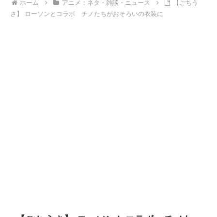
ホーム
アニメ：ネタ・雑談・ニュース
【ごちう
さ】 ローソンとコラボ チノたちがおそろいの衣装に