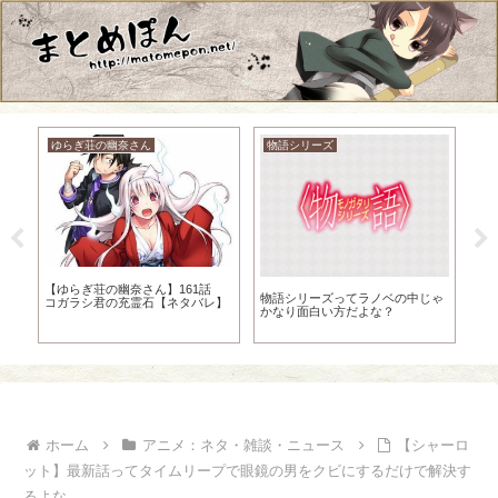
ゆらぎ荘の幽奈さん
ドラゴンクエスト
【声優】竹達彩奈に対する”声優界
の矢口真里”扱いｗｗｗｗｗｗｗｗ
ｗｗ
【ゆらぎ荘の幽奈さん】51話 お
【
ゃ
似合いのカップル？！狭霧さんも
っ
パワーアップ！【ネタバレ】
ホーム
アニメ：ネタ・雑談・ニュース
【シャーロ
ット】最新話ってタイムリープで眼鏡の男をクビにするだけで解決す
るよな