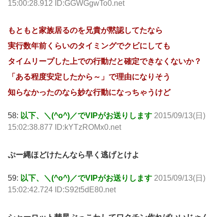
15:00:28.912 ID:GGWGgwTo0.net
もともと家族居るのを兄貴が黙認してたなら
実行数年前くらいのタイミングでクビにしても
タイムリープした上での行動だと確定できなくないか？
「ある程度安定したから～」で理由になりそう
知らなかったのなら妙な行動になっちゃうけど
58:
以下、＼(^o^)／でVIPがお送りします
2015/09/13(日)
15:02:38.877 ID:kYTzROMx0.net
ぷー縄ほどけたんなら早く逃げとけよ
59:
以下、＼(^o^)／でVIPがお送りします
2015/09/13(日)
15:02:42.724 ID:S92t5dE80.net