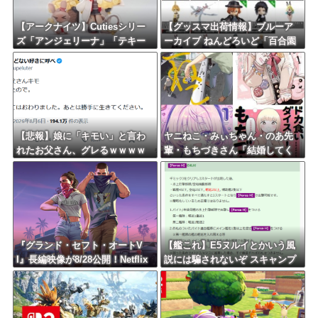
【アークナイツ】Cutiesシリー
【グッスマ出荷情報】ブルーア
ズ「アンジェリーナ」「テキー
ーカイブ ねんどろいど「百合園
ラ」デフォルメフィギュア【予
セイア」「竜華キサキ」「早瀬
約開始】
ユウカ(再販)」ほか【発売日決
定】
【悲報】娘に「キモい」と言わ
ヤニねこ・みぃちゃん・のあ先
れたお父さん、グレるｗｗｗｗ
輩・もちづきさん「結婚してく
ださい！」←どうする？
『グランド・セフト・オートV
【艦これ】E5ヌルイとかいう風
I』長編映像が8/28公開！Netflix
説には騙されないぞ スキャンプ
は午前4時、YouTubeと公式サイ
くらいヌルイのなら考える
トは午前10時