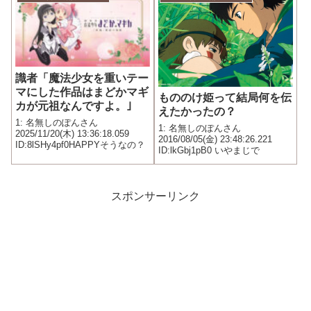
識者「魔法少女を重いテー
マにした作品はまどかマギ
もののけ姫って結局何を伝
カが元祖なんですよ。｣
えたかったの？
1: 名無しのぽんさん
1: 名無しのぽんさん
2025/11/20(木) 13:36:18.059
2016/08/05(金) 23:48:26.221
ID:8lSHy4pf0HAPPYそうなの？
ID:lkGbj1pB0 いやまじで
スポンサーリンク