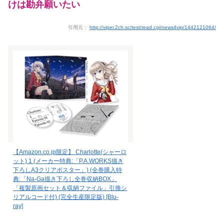
けは勘弁願いたい
引用元：
http://viper.2ch.sc/test/read.cgi/news4vip/1442121064/
【Amazon.co.jp限定】 Charlotte(シャーロ
ット) 1 (メーカー特典:「P.A.WORKS描き
下ろしA3クリアポスター」) (全巻購入特
典:「Na-Ga描き下ろし全巻収納BOX」
「複製原画セット＆収納ファイル」引換シ
リアルコード付) (完全生産限定版) [Blu-
ray]