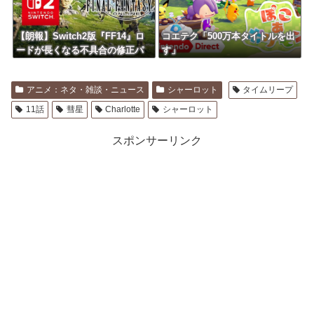
【朗報】Switch2版『FF14』ロ
コエテク「500万本タイトルを出
ードが長くなる不具合の修正パ
す」
ッチを本日配信
アニメ：ネタ・雑談・ニュース
シャーロット
タイムリープ
11話
彗星
Charlotte
シャーロット
スポンサーリンク