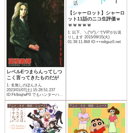
【シャーロット】シャーロ
ット11話のニコ生評価ｗ
ｗｗｗｗｗ
1: 以下、＼(^o^)／でVIPがお送
りします 2015/09/15(火)
01:39:11.868 ID:++ndiguz0.net
レベルEつまらんってしつ
こく言ってきたものだが
1: 名無しのぽんさん
2023/01/07(土) 15:28:51.237
ID:Fk9oq/wP0 でもハンターハン
ターは面白いと思う 戦えばそれ
でいいみたいな漫画多かったけ
アニメ：ネタ・雑談・ニュース
アニメ：ネタ・雑談・ニュース
どハンターは最初から設定とか
練りこんで作った感じしたから