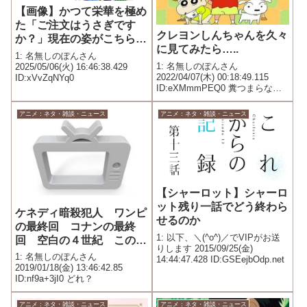
【画像】かつて栄華を極め
た「ご注文はうさぎです
クレヨンしんちゃんを久々
か？」現在の姿がこちらｗ
に見てみたら…..
ｗｗｗｗｗｗｗｗｗｗｗｗ
1: 名無しのぽんさん
ｗｗｗｗｗｗｗｗｗｗｗｗ
1: 名無しのぽんさん
2025/05/06(火) 16:46:38.429
2022/04/07(木) 00:18:49.115
ID:xVvZqNYq0
ｗｗｗ
ID:eXMmmPEQ0 糞つまらなく
なっていた
アニメ：ネタ・雑談・ニュース
アニメ：ネタ・雑談・ニュース
【シャーロット】シャーロ
ット残り一話でどう終わら
ケネディ暗殺犯人 ワンピ
せるのか
の最終回 コナンの最終
1: 以下、＼(^o^)／でVIPがお送
回 空白の４世紀 この中
りします 2015/09/25(金)
で一つだけ今すぐ知れるな
1: 名無しのぽんさん
14:44:47.428 ID:GSEejbOdp.net
ら？
2019/01/18(金) 13:46:42.85
ID:nf9a+3jI0 どれ？
アニメ：ネタ・雑談・ニュース
アニメ：ネタ・雑談・ニュース