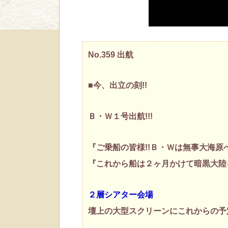
No.359 出航
■今、出立の刻!!
Ｂ・Ｗ１号出航!!!
『ご乗船の皆様!!Ｂ・Ｗは無事大海原へ
『これから船は２ヶ月かけて暗黒大陸を
２層シアター会場
壇上の大型スクリーンにこれからの予