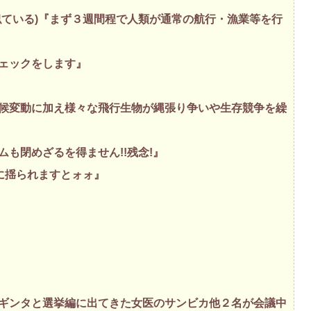
似ている)『まず３週間程で人類が通常の航行・漁業等を行
ェックをします』
』
候変動に加え様々な飛行生物が縄張り争いや生存競争を繰
も閉めざるを得ません!!残念!』
に揺られますとォォ』
ギンタと選挙編に出てきた女医のサンビカ他２名が会議中