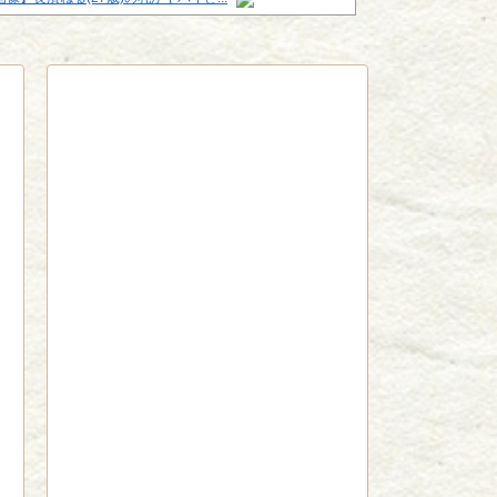
red by livedoor 相互RSS