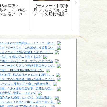
018年深夜アニ
【デスノート】夜神
【画像】最新の鳥
冬アニメ→ゆる
月ってなんでもっと
明が描いた悟空ｗ
ン△ 春アニメ→
ノートの切れ端隠し
ｗｗｗｗｗｗｗ
娘 プリティダー
持ってなかったの？
 夏アニメ→はた
 秋アニメ
？？
ヤがヒモになる世界線……！？！？ 他（...
イオハザードワイ「この鍵がもう必要ない...
ららアニメ【RPG不動産】がスタート！...
さら北斗の拳のアニメ見てるけど
女戦記とかいうアニメ、すごいことになる
トーリーをクリアした後が本番みたいなゲ...
報】「HUNTER×HUNTER」の...
熊本地震】株式会社ポケモンが1億円を、...
ィギュアの出来の良い悪いの基準ってどこ...
レバテスⅡ-魔獣の王と偽りの勇者伝承-...
悲報】グルメ漫画の金字塔『美味しんぼ』...
復活予告】管理人、クダクダ
6歳の彼女と結婚したいのに、家族が猛反...
ーラーボックス積んで出発→途中で買い足...
画像】長濱ねる(27歳)の乳がヤバイと...