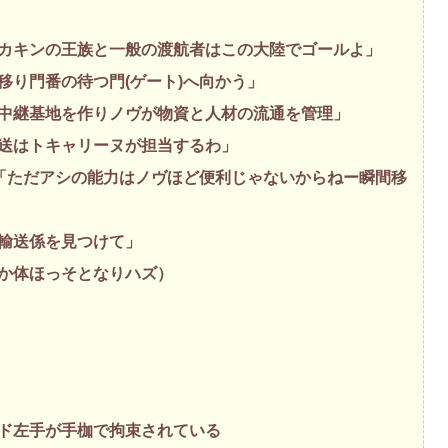
カキンの王族と一般の渡航者はこの大陸でゴールよ」
移り門番の待つ門(ゲート)へ向かう」
中継基地を作りノヴが物資と人材の流通を管理」
送はトキャリーヌが担当するわ」
)「ただアシの能力はノヴほど便利じゃないからねー瞬間移
輸送係を見つけて」
か体ほっそとなりハズ）
ド左手が手枷で拘束されている