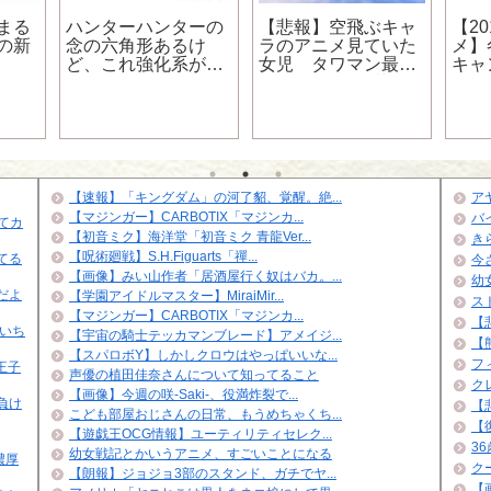
まる
ハンターハンターの
【悲報】空飛ぶキャ
【2
の新
念の六角形あるけ
ラのアニメ見ていた
メ】
ど、これ強化系がズ
女児 タワマン最上
キャ
ルくね？
階150mから転落
ウマ
ビー
らく細胞
→？
【速報】「キングダム」の河了貂、覚醒。絶...
ア
【マジンガー】CARBOTIX「マジンカ...
バ
ぎてカ
【初音ミク】海洋堂「初音ミク 青龍Ver...
き
【呪術廻戦】S.H.Figuarts「禪...
てる
今
【画像】みい山作者「居酒屋行く奴はバカ。...
幼
だよ
【学園アイドルマスター】MiraiMir...
ス
【マジンガー】CARBOTIX「マジンカ...
【悲
いち
【宇宙の騎士テッカマンブレード】アメイジ...
【
【スパロボY】しかしクロウはやっぱいいな...
フ
王子
声優の植田佳奈さんについて知ってること
ク
【画像】今週の咲-Saki-、役満炸裂で...
負け
【
こども部屋おじさんの日常、もうめちゃくち...
【
【遊戯王OCG情報】ユーティリティセレク...
3
幼女戦記とかいうアニメ、すごいことになる
濃厚
ク
【朗報】ジョジョ3部のスタンド、ガチでヤ...
【