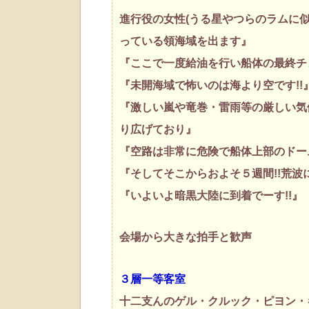
進行役の女性(うる星やつらのラムに
っている領海域を出ます』
『ここで一度給油を行い船体の最終チ
『未開海域で怖いのは海より空です!!
『激しい嵐や竜巻・雷雨等の厳しい気
り広げており』
『空路は非常に危険で船体上部のドーム
『そしてそこからおよそ５週間!!荒波
『いよいよ暗黒大陸に到着でーす!!』
会場から大きな拍手と歓声
３層一等客室
十二支んのゲル・クルック・ピヨン・