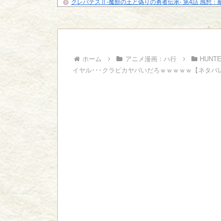
クレバテスⅡ-魔獣の王と偽りの勇者伝承- 第4話 感想：
探すよりトアの書を餌...
【ハンターハンター】再登場するかな
フィギュアの出来の良い悪いの基準ってどこで決まるの
【悲報】「HUNTER×HUNTER」のクラピカ、師匠の
ビに対する態度が本...
ジャンプで綺麗に終わった名作ないよな
ホーム
アニメ漫画：ハ行
HUNT
Powered by livedoor 相互RSS
イヤル･･･クラピカヤバいだろｗｗｗｗｗ【ネタバ