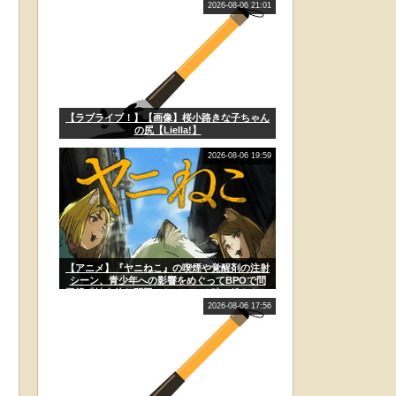
2026-08-06 21:01
【ラブライブ！】【画像】桜小路きな子ちゃん
の尻【Liella!】
2026-08-06 19:59
【アニメ】『ヤニねこ』の喫煙や覚醒剤の注射
シーン、青少年への影響をめぐってBPOで問
題視「社会的な問題になっている時に紛らわし
いことをするな」
2026-08-06 17:56