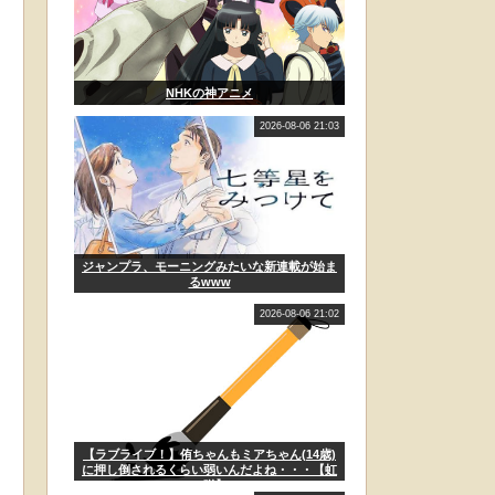
NHKの神アニメ
2026-08-06 21:03
ジャンプラ、モーニングみたいな新連載が始ま
るwww
2026-08-06 21:02
【ラブライブ！】侑ちゃんもミアちゃん(14歳)
に押し倒されるくらい弱いんだよね・・・【虹
ヶ咲】