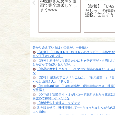
AI絵師さん反AIを漫
画で完全論破してし
ケモンおじさん
【朗報】「いぬ
まうwww
フシギバナかっけ
だしっ」の作者
！ブリガロンぶっ
連載、面白そう
ｗｗｗ」←は？
分かり合えているはずの夫が、一番遠い
【画像】「HUNTER×HUNTER」のクラピカ、有能す
キン王子から引っ張...
【原神】原神がウマ娘みたいにキャラデザがネタ切れし
とか言ってる奴いるんだが、...
【水星の魔女】エリクトってマジで奇跡の存在だったん
な
【驚報】 最近のアニメ『ヤニねこ』『地元最高！』『み
ゃんと山田さん』『ドカ食...
【彼岸島48日後…】491話感想 現彼岸島のボス、彼岸
が登場！
【ウマ娘】実際ライトオがレコード更新されたら素直に
を認めて称賛しそうだよな
【復活予告】管理人、クダクダ
舌を絡ませて、唾液交換して── ちゅっちゅしながらの
エッ画像♪