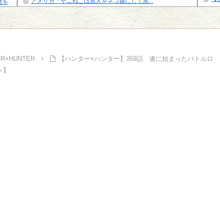
アメリカ「ヤニねこは黒人をネコ娘にして黒...
敵を
イズナ
Powe
Powered by livedoor 相互RSS
ER×HUNTER
【ハンター×ハンター】359話 遂に始まったバトルロ
レ】