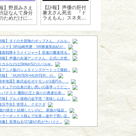
【訃報】声優の肝付
【悲報】江戸川コ
報】野原みさえ
兼太さん死去 『ド
ンさん、また黒の
許証なんて身分
ラえもん』スネ夫役
織に正体がバレる
のためだけに取
など
の」
朗報】ダイの大冒険のポップさん、メルル...
レステ】SR仙崎恵磨・SR柳瀬美由紀が...
魔進戦隊キラメイジャー】音速の魔進現る...
朗報】声優の永瀬アンナさん、公式に次世...
カルなのはStrikerSのスバルw...
直アニメ版のシュタインズゲートって微妙...
報】「HUNTER×HUNTER」の...
熊本地震】株式会社ポケモンが1億円を、...
ィギュアの出来の良い悪いの基準ってどこ...
レバテスⅡ-魔獣の王と偽りの勇者伝承-...
悲報】グルメ漫画の金字塔『美味しんぼ』...
復活予告】管理人、クダクダ
6歳の彼女と結婚したいのに、家族が猛反...
ーラーボックス積んで出発→途中で買い足...
画像】長濱ねる(27歳)の乳がヤバイと...