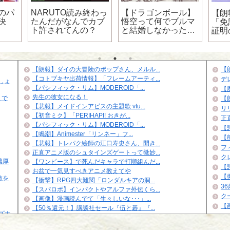
のパ
NARUTO読み終わっ
【ドラゴンボール】
【朗
決
たんだがなんでカブ
悟空って何でブルマ
「免
ト許されてんの？
と結婚しなかった
証明
の？
るも
【朗報】ダイの大冒険のポップさん、メルル...
【
【コトブキヤ出荷情報】「フレームアーティ...
デ
しょ
【パシフィック・リム】MODEROID「...
【
先生の彼女になる！
まで
【
【悲報】メイドインアビスの主題歌 vtu...
リリ
【初音ミク】「PERIHAPI! おきが...
正
【パシフィック・リム】MODEROID「...
【悲
【鳴潮】Animester「リンネー」フ...
【
【悲報】トレパク絵師の江口寿史さん、開き...
フ
正直アニメ版のシュタインズゲートって微妙...
ク
濃厚
【ワンピース】で死んだキャラで打順組んだ...
【
お盆で一気見すべきアニメ教えてや
【
敵を
【衝撃】RPG四大難関「ロンダルキアの洞...
3
【スパロボ】インパクトやアルファ外伝くら...
ク
【画像】漫画読んでて「生々しいな･･･」...
【
【50％還元！】講談社セール『伍と碁』『...
イズナ