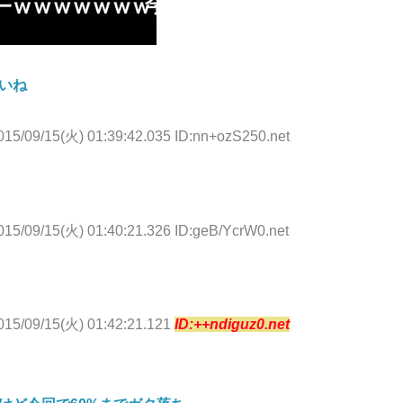
いね
015/09/15(火) 01:39:42.035 ID:nn+ozS250.net
015/09/15(火) 01:40:21.326 ID:geB/YcrW0.net
015/09/15(火) 01:42:21.121
ID:++ndiguz0.net