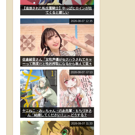
【追放された転生重騎士】やっぱヒロインが出
てくると嬉しい
2026-08-07 12:35
佐倉綾音さん「女性声優がセクハラされてキャ
ーって態度だと性的搾取になるから敢えて堂々
とした」
2026-08-07 12:13
ヤニねこ・みぃちゃん・のあ先輩・もちづきさ
ん「結婚してください！」←どうする？
2026-08-07 11:33