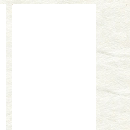
red by livedoor 相互RSS