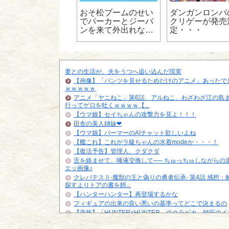
悲報】パズル＆ド
おそ松ブームのせい
ダンガンロンパ
ゴンズさん、完全
でパーカーとジーパ
クリゲーが発売
終わるｗｗｗｗｗ
ンを来て外出れない
定・・・
ｗｗｗｗｗｗ
ｗｗｗｗｗｗｗｗｗ
妻との生活が、夫をうつへ追い込んだ現実
【画像】「パンツを見せるためだけのアニメ」あったで
ｗｗｗｗｗ
アニメ「ヤニねこ」第6話、アルねこ、わざわざ江の島
行ってゲロを吐くｗｗｗｗ【...
【ウマ娘】セイちゃんの攻撃力を見よ！！！
田舎の美人姉妹❤
【ウマ娘】パーマーのAIチャット欲しいよね
【艦これ】これがラ級ちゃんの水着modeか・・・！
【復活予告】管理人、クダクダ
舌を絡ませて、唾液交換して── ちゅっちゅしながらの
エッ画像♪
クレバテスⅡ-魔獣の王と偽りの勇者伝承- 第4話 感想：
探すよりトアの書を餌...
【ハンターハンター】再登場するかな
フィギュアの出来の良い悪いの基準ってどこで決まるの
【悲報】「HUNTER×HUNTER」のクラピカ、師匠の
ビに対する態度が本...