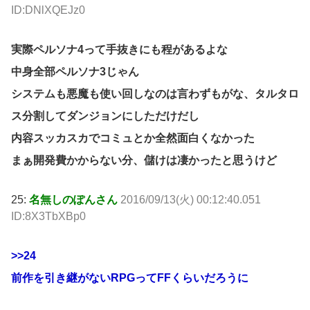
ID:DNlXQEJz0
実際ペルソナ4って手抜きにも程があるよな
中身全部ペルソナ3じゃん
システムも悪魔も使い回しなのは言わずもがな、タルタロ
ス分割してダンジョンにしただけだし
内容スッカスカでコミュとか全然面白くなかった
まぁ開発費かからない分、儲けは凄かったと思うけど
25:
名無しのぽんさん
2016/09/13(火) 00:12:40.051
ID:8X3TbXBp0
>>24
前作を引き継がないRPGってFFくらいだろうに