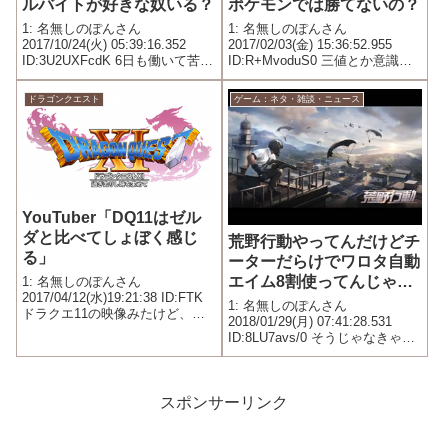
ルバイトが好きな奴いる？
ポケモンでは勝てないの？
1: 名無しのぽんさん
1: 名無しのぽんさん
2017/10/24(火) 05:39:16.352
2017/02/03(金) 15:36:52.955
ID:3U2UXFcdK 6日も働いて苦労
ID:R+MvoduS0 三値とか意識し
してくさりがま買った直後にク
ないとどう頑張っても勝てない
ワガタが同じ物あっさり落とし
の？
ドラゴンクエスト
ゲーム：ネタ・雑談・ニュース
てワロタ
YouTuber「DQ11はゼル
ダと比べてしょぼく感じ
荒野行動やってんだけどチ
る」
ーターだらけでワロタ自動
エイム8割使ってんじゃん
1: 名無しのぽんさん
2017/04/12(水)19:21:38 ID:FTK
ｗｗｗｗｗｗ
1: 名無しのぽんさん
ドラクエ11の映像みたけど、ど
2018/01/29(月) 07:41:28.531
うしてもゼルダの伝説と比べち
ID:8LU7avs/0 そうじゃなきゃあ
ゃって、しょぼく感じてしまう
んなにエイム合うはずないや
なあ…。マップの自由度もきっ
ろ･･･(´；ω；｀) どうすればええ
とゼルダより少ないと思うし。
のん？何かコツと言うか心掛け
タイミングが良く...
とかないですか？
スポンサーリンク