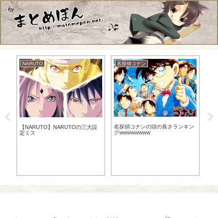
NARUTO
名探偵コナン
DE
で
【
名探偵コナンの頭の良さランキン
【NARUTO】NARUTOの三大設
で
ww
グwwwwwwww
定ミス