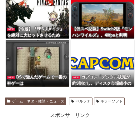
【命題】『FF6リメイク』
【低スペ悲報】Switch2版『モン
NEW
を絶対に大ヒットさせるため
ハンワイルズ』、40fpsと判明
に、付け加えるべき要素
DSで遊んだゲームで一番の
カプコン「デジタル販売が
NEW
NEW
神ゲーは
約9割だし、ディスク市場縮小の
大きな影響は想定していない
よ」
ゲーム：ネタ・雑談・ニュース
ペルソナ
キラーソフト
スポンサーリンク