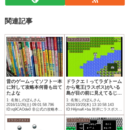
関連記事
ゲーム：ネタ・雑談・ニュース
ドラゴンクエスト
昔のゲームってソフト一本
ドラクエⅠってラダトーム
に対して攻略本何冊も出て
から竜王(ラスボス)がいる
たよな
島が目の前に見えてるじゃ
んか
1: 名無しのぽんさん
1: 名無しのぽんさん
2016/11/26(土) 09:01:58.796
2016/10/20(木) 13:10:58.143
ID:rq9CAOde0 非公式の攻略本と
ID:H4jmaK+ba 対岸にラスボスの
か
城が見えてるのに何で船を使わ
ないの？ 陸路で遠回りするよ
ドラゴンクエスト
ドラゴンクエスト
り、船を使って乗り込んだほう
が早いだろ！