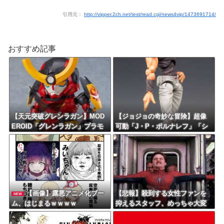
引用元：
http://vipper.2ch.net/test/read.cgi/news4vip/1473691714/
おすすめ記事
【天元突破グレンラガン】MOD
【ジョジョの奇妙な冒険】超像
EROID「グレンラガン」プラモ
可動「J・P・ポルナレフ」「シ
デル【再販予約開始】
ルバーチャリオッツ」可動フィ
ギュア【再販予約開始】
【画像】露悪アニメ化ブー
【悲報】殺到する女性ファンを
NEW
ム、はじまるｗｗｗｗ
抑えるスタッフ、めっちゃ大変
そうｗｗｗｗ