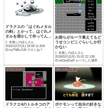
ドラクエの「はぐれメタル
の剣」とかって、はぐれメ
タルを溶かして作ってん
お前らがルーラ覚えてもど
の？
うせコンビニぐらいしか行
1: 名無しのぽんさん
2016/12/27(火) 19:58:11.818
かない
ID:nyTNBxJU0 グロくね？
1: 名無しのぽんさん
2018/02/12(月) 15:02:22.138
ID:w53odZwi0 ルーラした場所に
ちょうど人がいて当たったりす
る
ドラゴンクエスト
ポケットモンスター
ドラクエ4のトルネコのア
ポケモンって自分の好きな