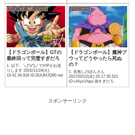
感覚が年収300万レベルなのはな
ぜなのか
アニメ：ネタ・雑談・ニュース
ドラゴンボール
【ドラゴンボール】GTの
【ドラゴンボール】魔神ブ
最終回って完璧すぎだろ
ウってどうやったら死ぬ
の？
1: 以下、＼(^o^)／でVIPがお送
りします 2015/11/24(火)
1: 名無しのぽんさん
10:41:34.918 ID:DUUhfJQ90.net
2017/02/22(水) 20:17:35.521
ID:vIAysVhpa 強すぎだろ
スポンサーリンク