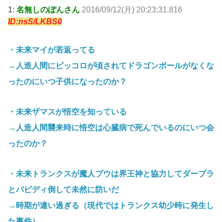
1:
名無しのぽんさん
2016/09/12(月) 20:23:31.816
ID:nsS/LKBS0
・未来マイが若返ってる
→人造人間にピッコロが頃されてドラゴンボールがなくな
ったのにいつ子供になったのか？
・未来ザマスが悟空を知っている
→人造人間襲来時に悟空は心臓病で死んでいるのにいつ会
ったのか？
・未来トランクスが魔人ブウは界王神と協力してダーブラ
とバビディ倒して未然に防いだ
→時期が違い過ぎる（現代ではトランクス幼少時に発生し
た事件）