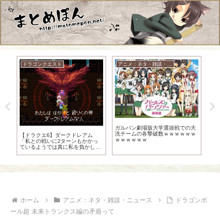
ドラゴンクエスト
アニメ：ネタ・雑談・ニュース
ッ
ガルパン劇場版大学選抜戦での大
洗チームの各撃破数ｗｗｗｗｗｗ
e
【ドラクエ6】ダークドレアム
ｗｗｗｗｗｗ
ま
「私との戦いに2ターンもかかっ
ｗ
ているようでは真に私を負かした
といえぬだろう」
ホーム
アニメ：ネタ・雑談・ニュース
ドラゴンボ
ール超 未来トランクス編の矛盾って