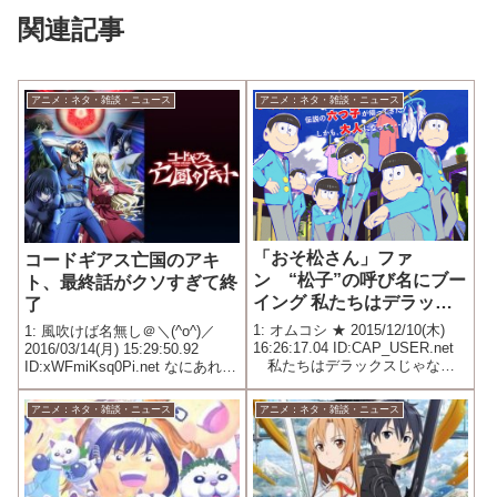
関連記事
アニメ：ネタ・雑談・ニュース
アニメ：ネタ・雑談・ニュース
「おそ松さん」ファ
コードギアス亡国のアキ
ン “松子”の呼び名にブー
ト、最終話がクソすぎて終
イング 私たちはデラック
了
スじゃない！
1: オムコシ ★ 2015/12/10(木)
1: 風吹けば名無し＠＼(^o^)／
16:26:17.04 ID:CAP_USER.net
2016/03/14(月) 15:29:50.92
私たちはデラックスじゃな
ID:xWFmiKsq0Pi.net なにあれ…
い！ 女性を中心に人気を呼ん
でいるアニメ「おそ松さん」
アニメ：ネタ・雑談・ニュース
アニメ：ネタ・雑談・ニュース
（テレビ東京）のファンについ
て、 スポーツ紙が“松子”と...