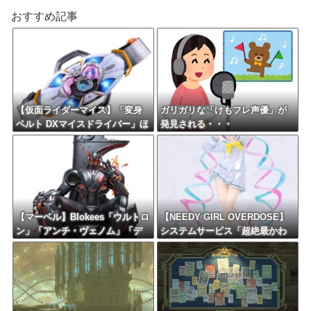
おすすめ記事
【仮面ライダーマイス】「変身
ガリガリな「けもフレ声優」が
ベルト DXマイスドライバー」ほ
発見される・・・
か【本日予約開始！】
【マーベル】Blokees「ウルトロ
【NEEDY GIRL OVERDOSE】
ン」「アンチ・ヴェノム」「デ
システムサービス「超絶最かわ
アデビル」プラモデル【予約開
てんしちゃん」プライズフィギ
始】
ュア【彩色原型公開】