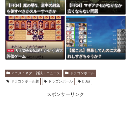
【FF14】魔の塔N、道中の雑魚
【FF14】マギアクセがなかなか
を倒すべきかスルーすべきか
安くならない問題
サガ2秘宝伝説とかいう過大
【艦これ】煙幕してんのに大暴
NEW
評価ゲーム
れしすぎちゃうか？
アニメ：ネタ・雑談・ニュース
ドラゴンボール
ドラゴンボール超
ドラゴンボール
DB超
スポンサーリンク