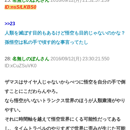
25:
名無しのぽんさん
2016/09/12(月) 21:52:37.239
ID:nsS/LKBS0
>>23
人類を滅ぼす目的もあるけど悟空も目的じゃないのかな？
孫悟空は私の手で頃す的な事言ってたし
28:
名無しのぽんさん
2016/09/12(月) 23:30:21.550
ID:xCuZSuVK0
ザマスはサイヤ人じゃないからべつに悟空を自分の手で倒
すことにこだわらんやろ。
なら悟空がいないトランクス世界のほうが人類粛清がやり
やすい。
それに時間軸を越えて悟空世界にくる可能性だってある
し、タイムトラベルのやりすぎで世界に歪みが生じた可能