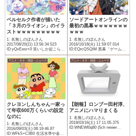
ベルセルク作者が描いた
ソードアートオンラインの
「３月のライオン」のイラ
最初の黒幕ｗｗｗｗｗｗｗ
ストｗｗｗｗｗｗｗｗｗ
ｗｗｗ
1: 名無しのぽんさん
1: 名無しのぽんさん
2017/08/20(日) 13:56:34.523
2016/10/18(火) 11:59:07.014
ID:yQxEesr+0 笑いしか起こらな
ID:EQrcQSQIM 黒幕「ゲームの
い
中にプレイヤー閉じ込めるよ
wwwwww見てたらゲーム参加し
アニメ：ネタ・雑談・ニュース
アニメ：ネタ・雑談・ニュース
たくなったよwwwwwwでも自分
だけ無敵モード使うよ
wwwwww...
クレヨンしんちゃん一家っ
【朗報】ロンブー田村淳、
て年収600万くらいの設定
アニメにハマりまくる
なのに
1: 名無しのぽんさん
2019/03/16(土) 17:11:05.375
1: 名無しのぽんさん
ID:WNEWl0q80 (5ch newer
2016/09/03(土) 08:19:46.87
account)
ID:WFkS+C3B0 生活水準や金銭