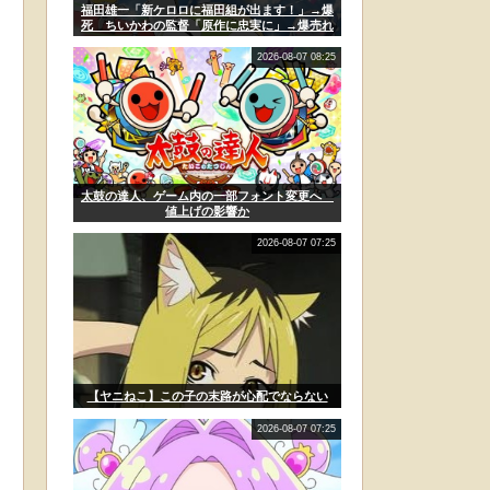
福田雄一「新ケロロに福田組が出ます！」→爆
死 ちいかわの監督「原作に忠実に」→爆売れ
2026-08-07 08:25
太鼓の達人、ゲーム内の一部フォント変更へ
値上げの影響か
2026-08-07 07:25
【ヤニねこ】この子の末路が心配でならない
2026-08-07 07:25