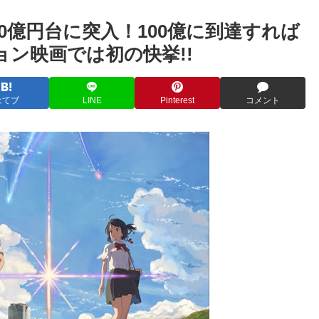
0億円台に突入！100億に到達すれば
ン映画では初の快挙!!
はてブ
LINE
Pinterest
コメント