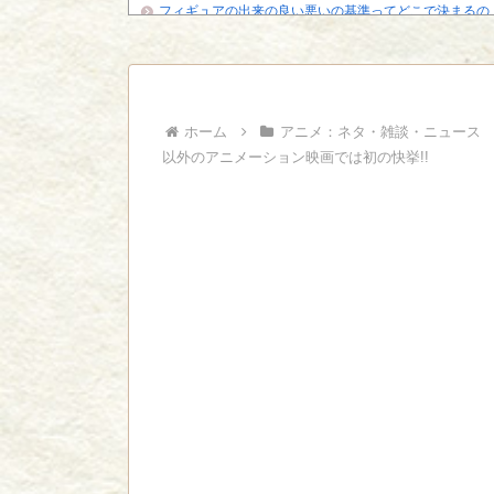
フィギュアの出来の良い悪いの基準ってどこで決まるの
【悲報】「HUNTER×HUNTER」のクラピカ、師匠の
ビに対する態度が本...
ジャンプで綺麗に終わった名作ないよな
Powered by livedoor 相互RSS
ホーム
アニメ：ネタ・雑談・ニュース
以外のアニメーション映画では初の快挙!!