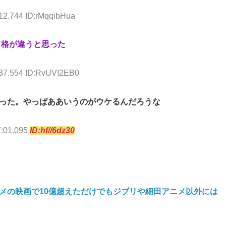
12.744 ID:rMqqibHua
て格が違うと思った
:37.554 ID:RvUVI2EB0
った。やっぱああいうのがウケるんだろうな
7:01.095
ID:hf//6dz30
メの映画で10億超えただけでもジブリや細田アニメ以外には