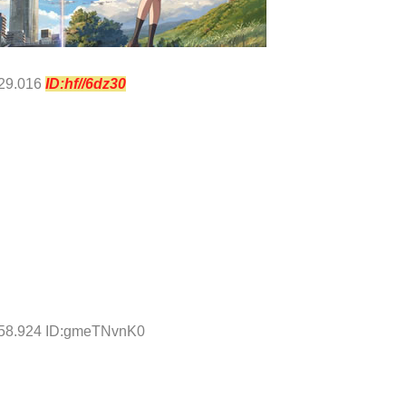
:29.016
ID:hf//6dz30
:58.924 ID:gmeTNvnK0