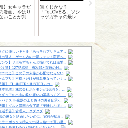
【画像】中国、フ
ーザみたいな二足
報】女キャラだ
宝くじかな？
行ロボを作るｗｗ
の漫画、やはり
「ToLOVEる」ソシ
ｗｗｗｗｗｗｗｗ
ないことが判明
ャゲガチャの最レア
ｗｗｗｗｗｗｗｗ
ｗｗｗｗｗｗｗ
カード排出率が酷す
ぎるｗｗｗｗｗｗｗ
ｗｗｗｗｗｗ
タクに優しいギャル「あっそれプリキュア...
鼓の達人、ゲーム内の一部フォント変更へ...
ガンツ】サボらずちゃんと描いてれば進撃...
バキ道】127話感想 勇次郎と蹴速の対...
ヤニねこ】この子の末路が心配でならない
たんプリ】不穏さだけが積み重なっていく...
報】「HUNTER×HUNTER」の...
熊本地震】株式会社ポケモンが1億円を、...
ィギュアの出来の良い悪いの基準ってどこ...
レバテスⅡ-魔獣の王と偽りの勇者伝承-...
悲報】グルメ漫画の金字塔『美味しんぼ』...
復活予告】管理人、クダクダ
6歳の彼女と結婚したいのに、家族が猛反...
ーラーボックス積んで出発→途中で買い足...
画像】長濱ねる(27歳)の乳がヤバイと...