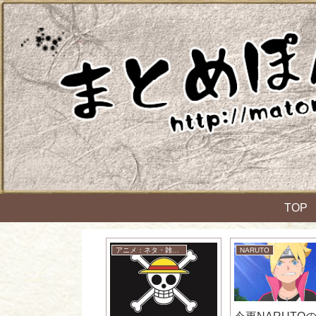
TOP
ケットモンスター
アニメ：ネタ・雑談・ニュース
NARUTO
超悲報】ポケモン
ード・シールドさ