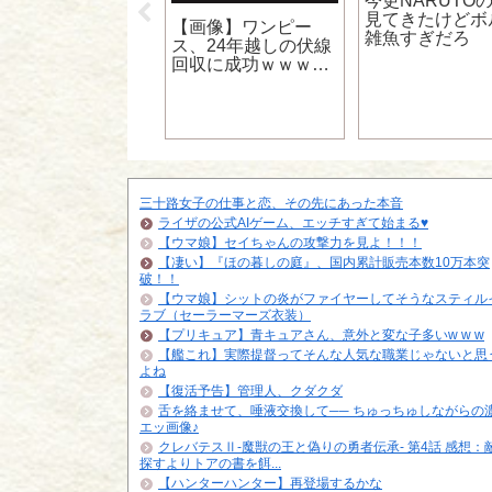
今更NARUTO
、大変なことにな
見てきたけどボ
【画像】ワンピー
…
雑魚すぎだろ
ス、24年越しの伏線
回収に成功ｗｗｗｗ
ｗｗｗｗｗ
三十路女子の仕事と恋、その先にあった本音
ライザの公式AIゲーム、エッチすぎて始まる♥
【ウマ娘】セイちゃんの攻撃力を見よ！！！
【凄い】『ほの暮しの庭』、国内累計販売本数10万本突
破！！
【ウマ娘】シットの炎がファイヤーしてそうなスティル
ラブ（セーラーマーズ衣装）
【プリキュア】青キュアさん、意外と変な子多いw w w
【艦これ】実際提督ってそんな人気な職業じゃないと思
よね
【復活予告】管理人、クダクダ
舌を絡ませて、唾液交換して── ちゅっちゅしながらの
エッ画像♪
クレバテスⅡ-魔獣の王と偽りの勇者伝承- 第4話 感想：
探すよりトアの書を餌...
【ハンターハンター】再登場するかな