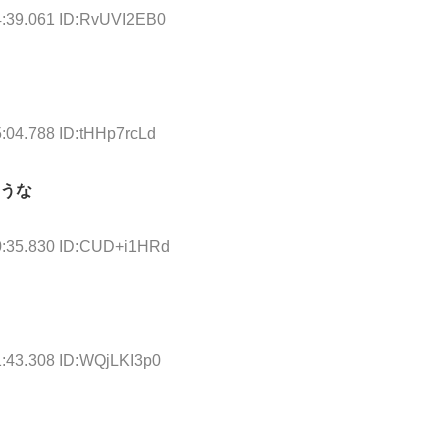
4:39.061 ID:RvUVI2EB0
5:04.788 ID:tHHp7rcLd
ろうな
0:35.830 ID:CUD+i1HRd
1:43.308 ID:WQjLKI3p0