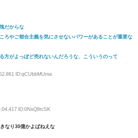
塊だからな
ころやご都合主義を気にさせないパワーがあることが重要な
る方がよっぽど売れないんだろうな、こういうのって
3:52.861 ID:qCUbbMUma
4:04.417 ID:0NsQ9rcSK
きなり30億かよぱねえな