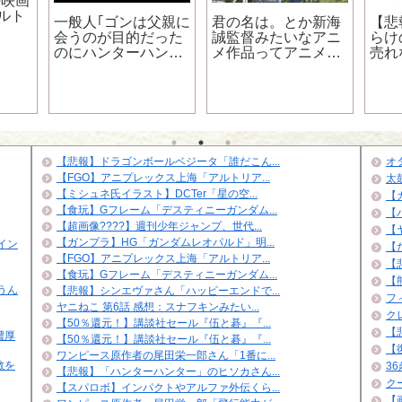
の映画
ルト
一般人｢ゴンは父親に
君の名は。とか新海
【悲
会うのが目的だった
誠監督みたいなアニ
らけ
のにハンターハンタ
メ作品ってアニメで
売れ
ーが終わらないのは
やる必要のない話だ
ｗｗ
おかしい｣ガチ勢｢ジ
よね
ｗ
ンが父親じゃないと
したら？｣
【悲報】ドラゴンボールベジータ「誰だこん...
オ
【FGO】アニプレックス上海「アルトリア...
太
【ミシュネ氏イラスト】DCTer「星の空...
【
【食玩】Gフレーム「デスティニーガンダム...
【
【超画像????】週刊少年ジャンプ、世代...
【
【ガンプラ】HG「ガンダムレオパルド」明...
イン
【
【FGO】アニプレックス上海「アルトリア...
【悲
【食玩】Gフレーム「デスティニーガンダム...
【
うん
【悲報】シンエヴァさん「ハッピーエンドで...
フ
ヤニねこ 第6話 感想：スナフキンみたい...
ク
【50％還元！】講談社セール『伍と碁』『...
【
濃厚
【50％還元！】講談社セール『伍と碁』『...
【
ワンピース原作者の尾田栄一郎さん「1番に...
敵を
3
【悲報】「ハンターハンター」のヒソカさん...
ク
【スパロボ】インパクトやアルファ外伝くら...
【