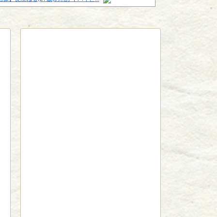
red by livedoor 相互RSS