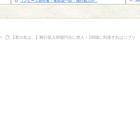
ワンピース原作者・尾田栄一郎「飛行能力が...
イズナ
Powe
Powered by livedoor 相互RSS
【君の名は。】興行収入90億円台に突入！100億に到達すればジブリ