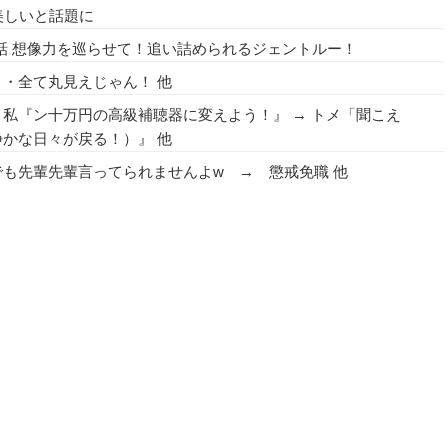
美しいと話題に
1話 想像力を巡らせて！追い詰められるジェントルー！
・全て丸見えじゃん！ 他
私『ン十万円の高級補聴器に変えよう！』 → トメ「聞こえ
かな日々が戻る！）』 他
も先輩先輩言ってられませんよw → 懲戒免職 他