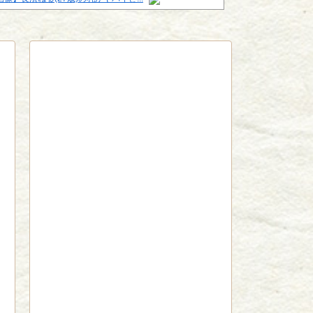
red by livedoor 相互RSS