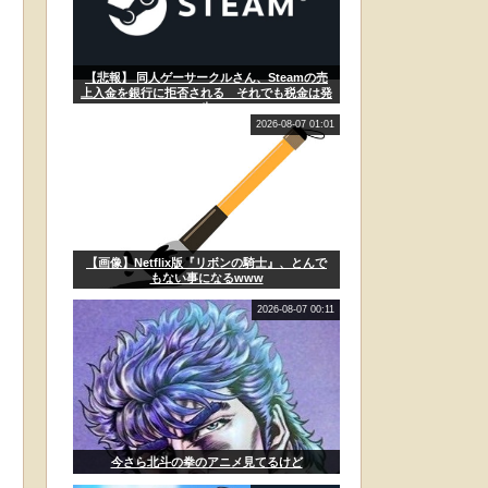
【悲報】 同人ゲーサークルさん、Steamの売
上入金を銀行に拒否される それでも税金は発
生
2026-08-07 01:01
【画像】Netflix版『リボンの騎士』、とんで
もない事になるwww
2026-08-07 00:11
今さら北斗の拳のアニメ見てるけど