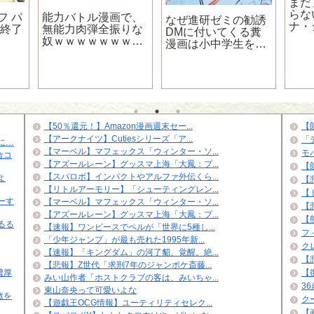
まだ
らな
フ パ
能力バトル漫画で、
なぜ進研ゼミの勧誘
ナ・
ス終了
無能力肉弾全振りな
DMに付いてくる糞
のpi
奴ｗｗｗｗｗｗｗｗ
漫画は小中学生を簡
突破
ｗｗ
単に洗脳してしまう
のか
【50％還元！】Amazon漫画週末セー...
【
【アークナイツ】Cutiesシリーズ「ア...
「
に…
【マーベル】マフェックス「ウィンター・ソ...
モ
合コ
【アズールレーン】グッスマ上海「大鳳：プ...
【
【スパロボ】インパクトやアルファ外伝くら...
よ
【
【リトルアーモリー】「シューティングレン...
【
ーす
【マーベル】マフェックス「ウィンター・ソ...
【悲
【アズールレーン】グッスマ上海「大鳳：プ...
【
るる
【速報】ワンピースでペルが「世界に5種し...
フ
「少年ジャンプ」が最も売れた1995年新...
ク
【速報】「キングダム」の河了貂、覚醒。絶...
【
【悲報】Z世代「求刑7年のジャンポケ斎藤...
濃厚
【
みい山作者「ホストクラブの客は、みいちゃ...
3
東山奈央って可愛いよな
敵を
ク
【遊戯王OCG情報】ユーティリティセレク...
【