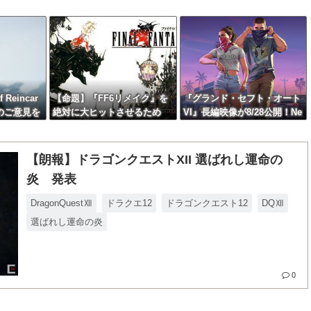
Reincar
【命題】『FF6リメイク』を
『グランド・セフト・オート
らのご意見を
絶対に大ヒットさせるため
VI』長編映像が8/28公開！Ne
続的にアッ
に、付け加えるべき要素
tflixは午前4時、YouTubeと
公式サイトは午前10時
【朗報】ドラゴンクエストXII 選ばれし運命の
炎 発表
DragonQuestⅫ
ドラクエ12
ドラゴンクエスト12
DQⅫ
選ばれし運命の炎
0