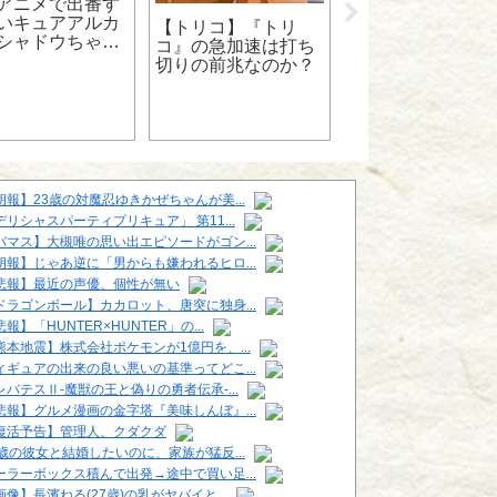
アニメで出番す
いキュアアルカ
【トリコ】『トリ
【プリキュア】今
シャドウちゃん
コ』の急加速は打ち
普通思考なプリキ
xiv件数が3000件
切りの前兆なのか？
ア主人公には飽き
wwwwwwwwww
ので、そろそろな
さみたいな脳筋思
の主人公にしてほ
い
朗報】23歳の対魔忍ゆきかぜちゃんが美...
デリシャスパーティプリキュア」 第11...
バマス】大槻唯の思い出エピソードがゴン...
朗報】じゃあ逆に「男からも嫌われるヒロ...
悲報】最近の声優、個性が無い
ドラゴンボール】カカロット、唐突に独身...
報】「HUNTER×HUNTER」の...
熊本地震】株式会社ポケモンが1億円を、...
ィギュアの出来の良い悪いの基準ってどこ...
レバテスⅡ-魔獣の王と偽りの勇者伝承-...
悲報】グルメ漫画の金字塔『美味しんぼ』...
復活予告】管理人、クダクダ
6歳の彼女と結婚したいのに、家族が猛反...
ーラーボックス積んで出発→途中で買い足...
画像】長濱ねる(27歳)の乳がヤバイと...