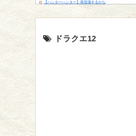
【ハンターハンター】再登場するかな
フィギュアの出来の良い悪いの基準ってどこで決まるの
【悲報】「HUNTER×HUNTER」のクラピカ、師匠の
ビに対する態度が本...
ジャンプで綺麗に終わった名作ないよな
Powered by livedoor 相互RSS
ドラクエ12