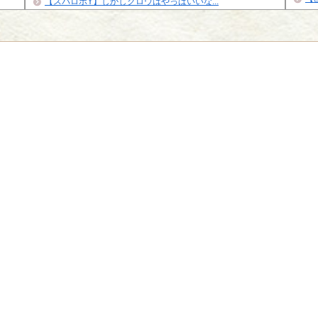
【スパロボY】しかしクロウはやっぱいいな...
イズナ
Powe
Powered by livedoor 相互RSS