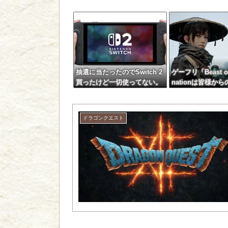
抽選に当たったのでSwitch 2
ゲーフリ「Beast of 
買ったけど一切使ってない。
nationは皆様か
ワイだけ？
真摯に受け止め継
プデートを予定」
ドラゴンクエスト