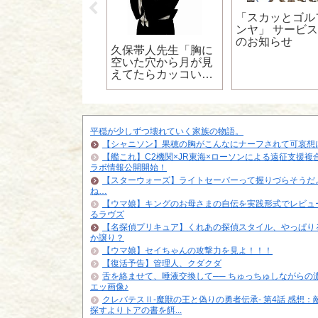
PG村人「次のボス
「スカッとゴル
炎に弱いぞ！更に
ンヤ」 サービ
り攻撃を仕掛けて
のお知らせ
久保帯人先生「胸に
るから催眠耐性を
空いた穴から月が見
れんなよ」←こう
えてたらカッコいい
うヒント欲しいよ
よなぁ…………よっ
しゃ！ｗｗｗｗｗ」
平穏が少しずつ壊れていく家族の物語。
【シャニソン】果穂の胸がこんなにナーフされて可哀想
【艦これ】C2機関×JR東海×ローソンによる遠征支援複
ラボ情報公開開始！
【スターウォーズ】ライトセーバーって握りづらそうだ
ね…
【ウマ娘】キングのお母さまの自伝を実践形式でレビュ
るラヴズ
【名探偵プリキュア】くれあの探偵スタイル、やっぱり
か譲り？
【ウマ娘】セイちゃんの攻撃力を見よ！！！
【復活予告】管理人、クダクダ
舌を絡ませて、唾液交換して── ちゅっちゅしながらの
エッ画像♪
クレバテスⅡ-魔獣の王と偽りの勇者伝承- 第4話 感想：
探すよりトアの書を餌...