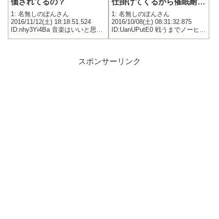
価されてるの？
仕掛けてくるから催眠耐性
を忘れんなよ」←こういう
1: 名無しのぽんさん
1: 名無しのぽんさん
ヒント欲しいよな
2016/11/12(土) 18:18:51.524
2016/10/08(土) 08:31:32.875
ID:nhy3Yi4Ba 音楽はいいと思っ
ID:UanUPutE0 戦うまでノーヒン
た
トとかずるいと思う
スポンサーリンク