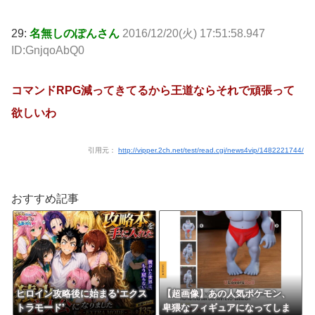
29:
名無しのぽんさん
2016/12/20(火) 17:51:58.947
ID:GnjqoAbQ0
コマンドRPG減ってきてるから王道ならそれで頑張って
欲しいわ
引用元：
http://vipper.2ch.net/test/read.cgi/news4vip/1482221744/
おすすめ記事
ヒロイン攻略後に始まる‘エクス
【超画像】あの人気ポケモン、
トラモード’
卑猥なフィギュアになってしま