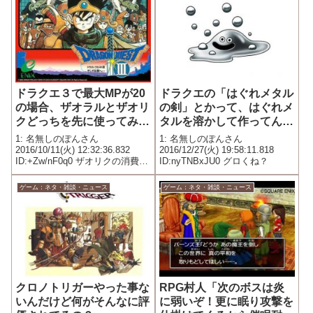
ドラクエ３で最大MPが20
ドラクエの「はぐれメタル
の場合、ザオラルとザオリ
の剣」とかって、はぐれメ
クどっちを先に使ってみ
タルを溶かして作ってん
る？
の？
1: 名無しのぽんさん
1: 名無しのぽんさん
2016/10/11(火) 12:32:36.832
2016/12/27(火) 19:58:11.818
ID:+Zw/nF0q0 ザオリクの消費
ID:nyTNBxJU0 グロくね？
MPは20 確実に復活する HPも全
快 ザオラルの消費MPは10 およ
ゲーム：ネタ・雑談・ニュース
ゲーム：ネタ・雑談・ニュース
そ5割の確率で復活する （うんの
よさが影響） 最大H...
クロノトリガーやった事な
RPG村人「次のボスは炎
いんだけど何がそんなに評
に弱いぞ！更に眠り攻撃を