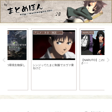
アニメ：ネタ・雑談・ニュース
NARUTO
ゆ
【NARUTO】この3人の実力って
さ･･･
し
シンジってたまに制服でエヴァ乗
【
るけど
×
の