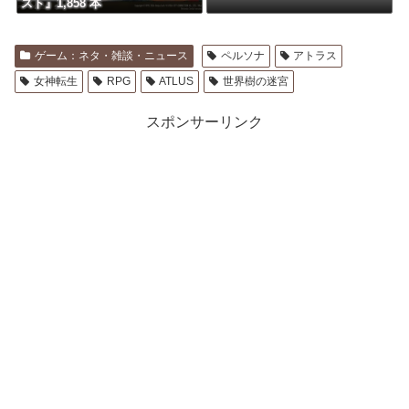
スト』1,858 本
ゲーム：ネタ・雑談・ニュース
ペルソナ
アトラス
女神転生
RPG
ATLUS
世界樹の迷宮
スポンサーリンク