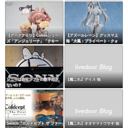
った模様
【アークナイツ】Cutiesシリー
【アズールレーン】グッスマ上
ズ「アンジェリーナ」「テキー
海「大鳳：プライベート・クォ
ラ」デフォルメフィギュア【予
ーターズVer.」フィギュア【原型
約開始】
公開】
ソニーは自社ソフトの数字出さ
【艦これ】デイス 他
ないの？
Switch『カルドセプト ザ ファー
【艦これ】オオヤマトウサギ 他