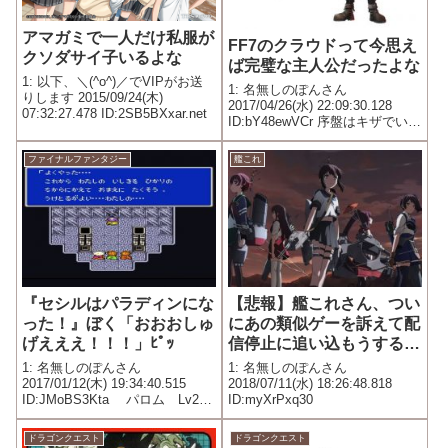
アマガミで一人だけ私服が
FF7のクラウドって今思え
クソダサイ子いるよな
ば完璧な主人公だったよな
1: 以下、＼(^o^)／でVIPがお送
1: 名無しのぽんさん
りします 2015/09/24(木)
2017/04/26(水) 22:09:30.128
07:32:27.478 ID:2SB5BXxar.net
ID:bY48ewVCr 序盤はキザでいけ
好かないやつと思わせといて中
盤まさかの精神崩壊、後半気弱
ファイナルファンタジー
艦これ
だけど熱くていいやつ 完璧だわ
『セシルはパラディンにな
【悲報】艦これさん、つい
った！』ぼく「おおおしゅ
にあの類似ゲーを訴えて配
げえええ！！！」ﾋﾟｯ
信停止に追い込もうするｗ
ｗｗｗｗｗｗｗｗｗｗｗｗ
1: 名無しのぽんさん
1: 名無しのぽんさん
ｗｗｗｗｗｗｗｗｗｗ
2017/01/12(木) 19:34:40.515
2018/07/11(水) 18:26:48.818
ID:JMoBS3Kta パロム Lv22
ID:myXrPxq30
セシル Lv1 ←っは？？？？
ポロム Lv22 テラ Lv15
ドラゴンクエスト
ドラゴンクエスト