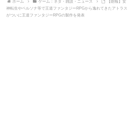
ホーム
ゲーム：ネタ・雑談・ニュース
【朗報】女
神転生やペルソナ等で王道ファンタジーRPGから逸れてきたアトラス
がついに王道ファンタジーRPGの製作を発表