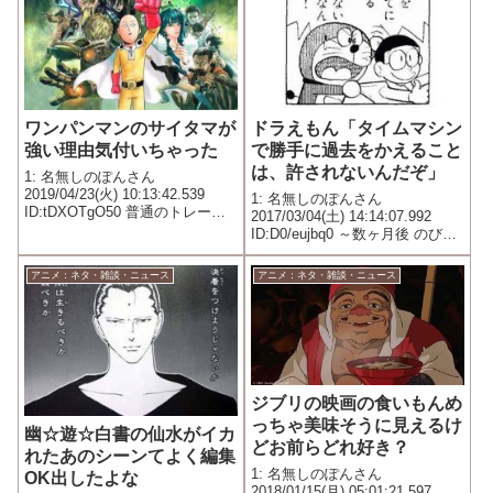
ワンパンマンのサイタマが
ドラえもん「タイムマシン
強い理由気付いちゃった
で勝手に過去をかえること
は、許されないんだぞ」
1: 名無しのぽんさん
2019/04/23(火) 10:13:42.539
1: 名無しのぽんさん
ID:tDXOTgO50 普通のトレーニ
2017/03/04(土) 14:14:07.992
ングでサイタマがあんなに強く
ID:D0/eujbq0 ～数ヶ月後 のび太
なったのは サイタマにブラスト
が犬を拾ってきたけど、ママに
が乗り移ったから ブラストが居
捨てていらっしゃいと怒られる
アニメ：ネタ・雑談・ニュース
アニメ：ネタ・雑談・ニュース
なくなったのも説明がつく ワン
ドラえもん「かわいそうなもん
パン...
だなあ。せっかく生まれてき
て、住...
ジブリの映画の食いもんめ
っちゃ美味そうに見えるけ
幽☆遊☆白書の仙水がイカ
どお前らどれ好き？
れたあのシーンてよく編集
1: 名無しのぽんさん
OK出したよな
2018/01/15(月) 05:01:21.597