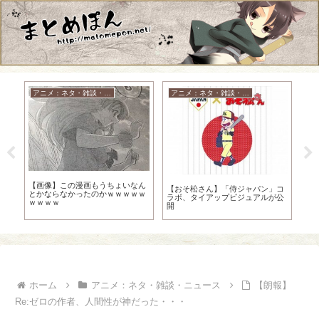
アニメ：ネタ・雑談・ニュース
アニメ：ネタ・雑談・ニュース
新
【画像】この漫画もうちょいなん
【
【おそ松さん】「侍ジャパン」コ
ｗ
とかならなかったのかｗｗｗｗｗ
ク
ラボ、タイアップビジュアルが公
ｗｗｗｗ
ｗ
開
ホーム
アニメ：ネタ・雑談・ニュース
【朗報】
Re:ゼロの作者、人間性が神だった・・・