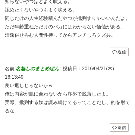
知らないやつほどよく吠える。
認めたくないやつもよく吠える。
同じだけの人生経験積んだやつが批判すりゃいいんだよ。
ただ年齢重ねただけのバカにはわからない価値がある。
清濁併せ呑む人間性持ってからアンチしろクズ共。
返信
名前:
名無しのまとめぽん
:
投稿日：2016/04/21(木)
16:13:49
良い返しじゃないかｗ
俺は内容が肌に合わないから序盤で脱落したよ。
実際、批判する奴は読み続けてるってことだし、的を射て
るな。
返信