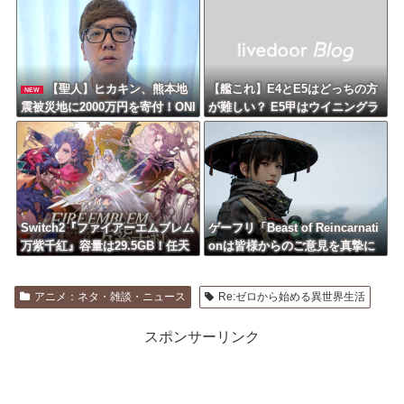
【聖人】ヒカキン、熊本地
【艦これ】E4とE5はどっちの方
NEW
震被災地に2000万円を寄付！ONI
が難しい？ E5甲はウイニングラ
CHA1万4400本も提供
ンって聞いたんだけど
Switch2『ファイアーエムブレム
ゲーフリ「Beast of Reincarnati
万紫千紅』容量は29.5GB！任天
onは皆様からのご意見を真摯に
堂ゲーまでｽﾄﾚｰｼﾞ馬鹿食いで容
受け止め継続的にアップデート
量圧迫堂に
を予定」
アニメ：ネタ・雑談・ニュース
Re:ゼロから始める異世界生活
スポンサーリンク