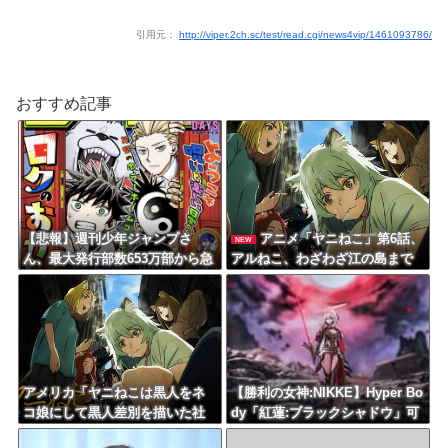
引用元：
http://viper.2ch.sc/test/read.cgi/news4vip/1461093786/
おすすめ記事
【悲報】週刊少年ジャンプさ
アニメ「ヤニねこ」第6話、
NEW
ん、最大発行部数653万部から急
アルねこ、わざわざ江の島まで
降下でついに100万部を割ってし
行ってゲロを吐くｗｗｗｗ【感
まうｗｗｗｗｗ
想】
アメリカ「ヤニねこは黒人をネ
【勝利の女神:NIKKE】Hyper Bo
コ娘にして黒人差別を描いた社
dy「紅蓮:ブラックシャドウ」可
会派アニメだ」
動フィギュア【予約開始】