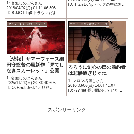
1: 名無しのぽんさん
ID:H+ZniDcNp バッグの中に無造
2018/04/02(月) 01:11:06.303
作に入れられてたパンに目玉焼
ID:BUJOTfLq0 トラウマだよ
きも捨てがたい
アニメ：ネタ・雑談・ニュース
アニメ：ネタ・雑談・ニュース
【悲報】サマーウォーズ細
田守監督の最新作「果てし
るろうに剣心の巴の婚約者
なきスカーレット」公開初
は悲惨過ぎじゃね
日でなんと着席率が5%以
1: 名無しのぽんさん
1: マロン名無しさん
下ｗｗｗ
2025/11/23(日) 20:36:49.695
2016/03/06(日) 14:04:41.07
ID:O7PSdbUwdおわりだよ
ID:???.net 長い間想っていた人
とようやく婚約にまで至る ↓ も
うじき結婚の時期にたまたま一
緒に見廻りに出かけた先にたま
たま人斬り剣心と出会う ↓ 当然
スポンサーリンク
成す...