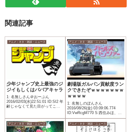
関連記事
アニメ：ネタ・雑談・ニュース
アニメ：ネタ・雑談・ニュース
少年ジャンプ史上最強のジ
劇場版ガルパン貢献度ラン
ジイもしくはババアキャラ
クできたぞｗｗｗｗｗｗｗ
ｗｗｗｗ
1: 名無しさん＠おーぷん
2016/02/03(水)22:51:01 ID:SI2 年
1: 名無しのぽんさん
齢じゃなくて見た目がってこと
2016/08/26(金) 03:09:06.774
な。したがってハオとか界王神
ID:VwRcgM770 S:西住みほ、西
とかはなしで。だれだろ？
住まほ A:安斎、ミカ B:西絹代、
エリカス、ナオミ、ダージリ
アニメ：ネタ・雑談・ニュース
アニメ：ネタ・雑談・ニュース
ン、ローズヒップ C:うさぎ、ア
ヒル、レオポン、カチューシ...