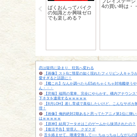
プレイステーシ
4の買い時は・
魂のシリアスはな
ばくおんってバイク
方がいいという風
の知識とか興味ゼロ
でも楽しめる？
恋は疑惑に染まり、狂気へ変わる
【画像】スト6に彗星の如く現れたフィリピン人キャラ
愛すぎると話題に！
【艦これ】なんか調べたらE5めちゃくちゃ対地艦使うや
ん・・・
【悲報】福岡の電車、完全にやらかす。構内アナウンス
下ネタを連発するｗｗｗｗｗ
【8月LOH】差し育成で真似したいけど、こんなサポカ
理！
【画像】俺的絶対2期あると思ってたアニメ第1位に輝い
はｗｗｗｗｗ
【原神】結局フータオはこのゲームから抹消されたの？
【復活予告】管理人、クダクダ
舌を絡ませて、唾液交換して── ちゅっちゅしながらの