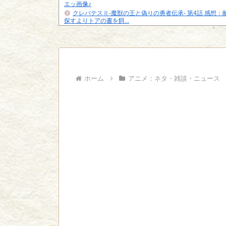
エッ画像♪
クレバテスⅡ-魔獣の王と偽りの勇者伝承- 第4話 感想：
探すよりトアの書を餌...
【ハンターハンター】再登場するかな
フィギュアの出来の良い悪いの基準ってどこで決まるの
【悲報】「HUNTER×HUNTER」のクラピカ、師匠の
ビに対する態度が本...
ジャンプで綺麗に終わった名作ないよな
ホーム
アニメ：ネタ・雑談・ニュース
Powered by livedoor 相互RSS