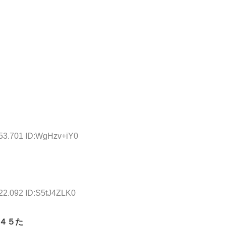
:53.701 ID:WgHzv+iY0
:22.092 ID:S5tJ4ZLK0
４５た