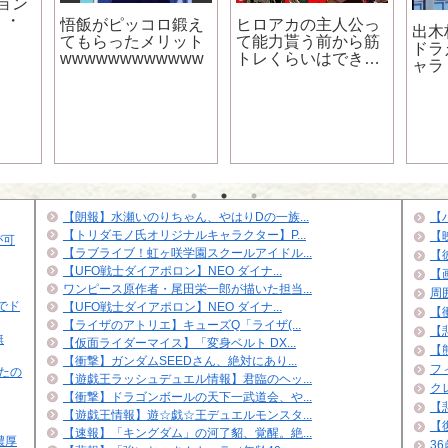
ョン
・・
悟飯がピッコロ鍛え
ヒロアカの主人公っ
出木
てもらったメリット
て能力貰う前から筋
ドラ
wwwwwwwwwwww
トレくらいはできた
ャラ
よな？
【朗報】水瀬いのりちゃん、やはりDの一族...
【
【トリダモノ氏オリジナルキャラクター】P...
【
が可
【ラブライブ！虹ヶ咲学園スクールアイドル...
【
【UFO戦士ダイアポロン】NEO ダイナ...
【
ワンピース原作者・尾田栄一郎が描いた担当...
周
でド
【UFO戦士ダイアポロン】NEO ダイナ...
【
【ライザのアトリエ】キューズQ「ライザ(...
【悲
無
【仮面ライダーマイス】「変身ベルト DX...
【
【衝撃】ガンダムSEEDさん、絶対にあり...
フ
たの
【遊戯王ラッシュデュエル情報】君臨のヘッ...
ク
【衝撃】ドラゴンボールの天下一武道会、や...
【
【遊戯王情報】遊☆戯☆王デュエルモンスタ...
【
【速報】「キングダム」の河了貂、覚醒。絶...
濃厚
3