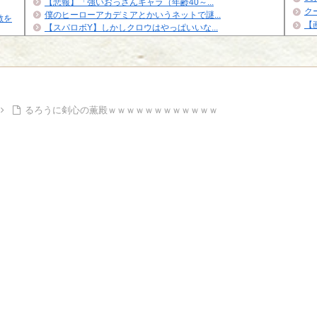
【悲報】「強いおっさんキャラ（年齢40～...
ク
僕のヒーローアカデミアとかいうネットで謎...
敵を
【
【スパロボY】しかしクロウはやっぱいいな...
イズナ
Powe
Powered by livedoor 相互RSS
るろうに剣心の薫殿ｗｗｗｗｗｗｗｗｗｗｗｗ