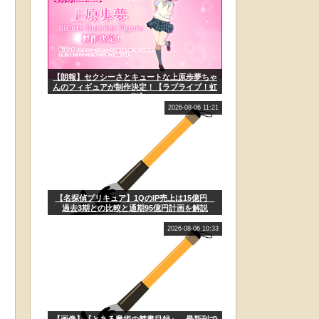
【朗報】セクシーさとキュートな上原歩夢ちゃ
んのフィギュアが制作決定！【ラブライブ！虹
ヶ咲】
2026-08-06 11:21
【名探偵プリキュア】1QのIP売上は15億円
過去3期との比較と通期95億円計画を解説
2026-08-06 10:33
【画像】『とある魔術の禁書目録』、最新刊で