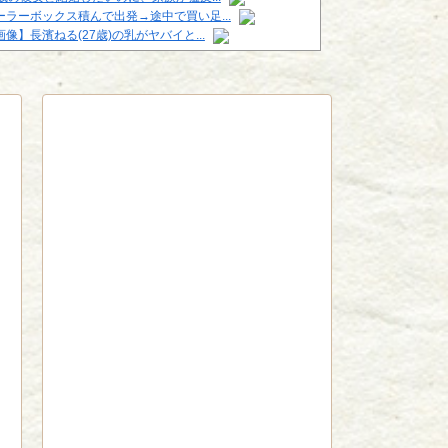
ーラーボックス積んで出発→途中で買い足...
画像】長濱ねる(27歳)の乳がヤバイと...
red by livedoor 相互RSS