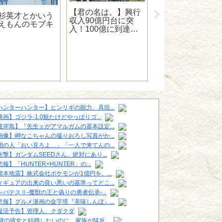
ワンピ、ナルト、
リーチ、ハンタの
【君の名は。】興行
杉英才とかいう
ァンの年齢層と男
収入90億円台に突
えもんのモブキ
比をAIに聞いてみ
入！100億に到達す
た！
ればジブリ以外のア
ニメーション映画で
は初の快挙!!
ハンターハンター】ヒンリギの能力、具現...
映画】ゴジラ-1.0観たけどやっぱりゴ...
彼岸島】『先生ェがアマルガムの基本設定...
画像】岬なこちゃんの撮りおろし写真がか...
囲の人「おい見ろよ…」「一人で来てんの...
衝撃】ガンダムSEEDさん、絶対にあり...
報】「HUNTER×HUNTER」の...
熊本地震】株式会社ポケモンが1億円を、...
ィギュアの出来の良い悪いの基準ってどこ...
レバテスⅡ-魔獣の王と偽りの勇者伝承-...
悲報】グルメ漫画の金字塔『美味しんぼ』...
復活予告】管理人、クダクダ
6歳の彼女と結婚したいのに、家族が猛反...