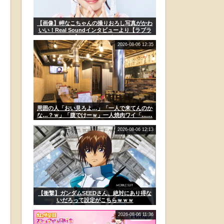
【画像】岬なこちゃんの撮りおろし写真がかわ
いい！Real Soundインタビューより【ラブラ
イブ！スーパースター!!
2026-08-06 12:35
周囲の人「おい見ろよ…」「一人で来てんのか
な…？ｗ」「腹でけーｗ」一人焼肉ワイ「……
ッ…！」
2026-08-06 12:13
【衝撃】ガンダムSEEDさん、絶対にあり得な
いだろって設定がこちらｗｗｗ
2026-08-06 11:36