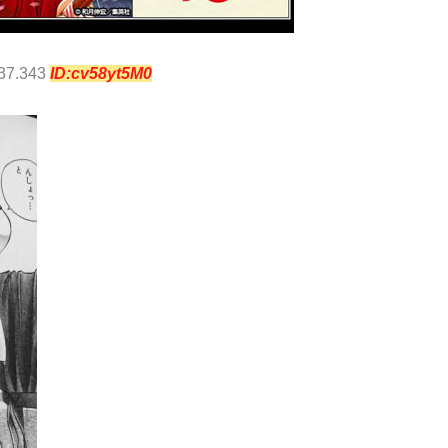
:37.343
ID:cv58yt5M0