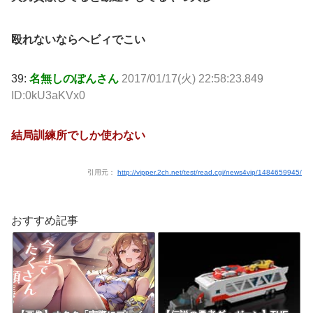
殴れないならヘビィでこい
39:
名無しのぽんさん
2017/01/17(火) 22:58:23.849
ID:0kU3aKVx0
結局訓練所でしか使わない
引用元：
http://vipper.2ch.net/test/read.cgi/news4vip/1484659945/
おすすめ記事