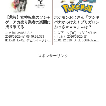
【悲報】女神転生のソシャ
ポケモンおじさん「フシギ
ゲ、アカ売り業者の楽園に
バナかっけえ！ブリガロン
成り果てる
ぶっさｗｗｗ」←は？
1: 名無しのぽんさん
1: 以下、＼(^o^)／でVIPがお送
2018/01/23(火) 08:49:55.383
りします 2016/03/20(日)
ID:DoBTEvXj0 デビルオークショ
10:01:12.620 ID:I8EBQUFda.net
ンをリアルで見る日がくるとは
ブリガロンかっこいいだろ フシ
思わんかった
ギバナの方がキモいよね
スポンサーリンク