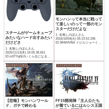
モンハンって本当に戦って
て楽しいのって一部のモン
スターだけだよな
スチームがゲームキューブ
1: 名無しのぽんさん
みたいなハード出すみたい
2016/10/04(火) 05:23:53.206
だけどさ
ID:3R4tHVfb0 イビルジョーぐら
いがバランス取れてて楽しい あ
1: 名無しのぽんさん
とのモンスターはただ苦痛なだ
2025/11/13(木) 16:05:38.651
けっていうか装備作るための作
ID:zr0TYqNL0いくら位になると
業でしかないからつまらん もう
思う4万前後なら多分買う
お前...
モンスターハンター
ファイナルファンタジー
【悲報】モンハンワール
FF15開発陣「主人公たち
ド、ガチで終わる
が着ているにはルシス王国