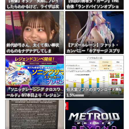
【画像】オタク「実際にプレイ
【伝説の勇者ダ・ガーン】THE
したらわかるけど、ライザは友
合体「ランドバイソンオプショ
達って感じで性的な目では見れ
ンセット」完成品トイ【予約開
ないｗ」←これ
始】
鈴代紗弓さん、太くて長い棒状
【アズールレーン】ファット・
のものをナデナデしてしま
カンパニー「キアサージ スプリ
う・・・
ング・モニタリング」フィギュ
ア【予約開始】
『ソニックレーシング クロスワ
任天堂ソフトのダウンロード率6
ールド』8/7本日より「レジェン
1.5%www
ドコンペ ラウンド7」が開催！参
加者には「ソニックサマーステ
ッカー」プレゼント