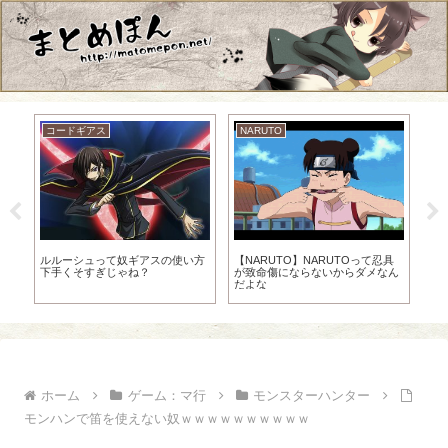
コードギアス
NARUTO
トが
ルルーシュって奴ギアスの使い方
【NARUTO】NARUTOって忍具
【
獄
下手くそすぎじゃね？
が致命傷にならないからダメなん
キ
だよな
ホーム
ゲーム：マ行
モンスターハンター
モンハンで笛を使えない奴ｗｗｗｗｗｗｗｗｗｗ