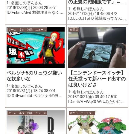
の正規の戦闘服です」←ｗ
1: 名無しのぽんさん
ｗｗｗｗｗｗｗ
2019/12/09(月) 20:03:28.527
1: 名無しのぽんさん
ID:+nkmc/dvd 救難埋まらなくて
2016/11/13(日) 19:45:06.472
笑う
ID:bLK8JT5H0 戦闘服ってなんだ
っけ？
ゲーム：ネタ・雑談・ニュース
任天堂
ペルソナ5のリュウジ嫌い
【ニンテンドースイッチ】
な奴多いな
任天堂って新ハード出すの
は良いけどさ
1: 名無しのぽんさん
2016/10/31(月) 18:24:38.001
1: 名無しのぽんさん
ID:XBFwmhItd ペルソナ4のヨウ
2016/10/21(金) 09:49:17.510
スケみたいないいやつかと思っ
ID:m67VFWqZ0 WiiUみたいにゲ
たら違ったもんな
ームは出さないんじゃないかと
思うともう怖くて買えんわ
ゲーム：ネタ・雑談・ニュース
ポケットモンスター