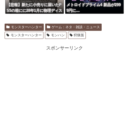
【悲報】新たに小売りに届いたP
メトロイドプライム4 新品が299
S5の箱にに28年1月に物理ディス
9円に…
ク終了しますとの記載が入る
モンスターハンター
ゲーム：ネタ・雑談・ニュース
モンスターハンター
モンハン
狩猟笛
スポンサーリンク