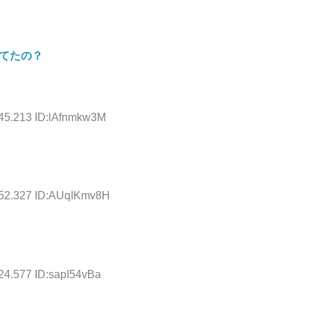
てたの？
:45.213 ID:lAfnmkw3M
:52.327 ID:AUqIKmv8H
24.577 ID:sapI54vBa