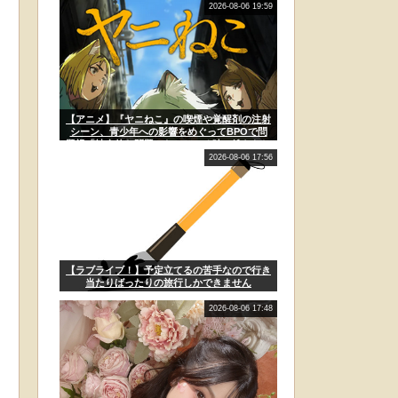
2026-08-06 19:59
【アニメ】『ヤニねこ』の喫煙や覚醒剤の注射
シーン、青少年への影響をめぐってBPOで問
題視「社会的な問題になっている時に紛らわし
いことをするな」
2026-08-06 17:56
【ラブライブ！】予定立てるの苦手なので行き
当たりばったりの旅行しかできません
2026-08-06 17:48