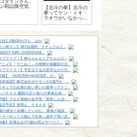
コダインさん、
ン戦以降空気
【北斗の拳】北斗の
【ハンターハンタ
拳ってケン・トキ・
ー】クロロ「0.1
ラオウがいなかった
グラムでクジラと
ら
動けなくする薬な
だけど」←どんな
だよ
百合】3期OPのアレ ほか
キン肉マン】387話感想 ナチュラルと...
EEDY GIRL OVERDOSE...
ラブライブ！】侑ちゃんもミアちゃん(1...
アニメ】『ヤニねこ』の喫煙や覚醒剤の注...
ラブライブ！】予定立てるの苦手なので行...
報】「HUNTER×HUNTER」の...
熊本地震】株式会社ポケモンが1億円を、...
ィギュアの出来の良い悪いの基準ってどこ...
レバテスⅡ-魔獣の王と偽りの勇者伝承-...
悲報】グルメ漫画の金字塔『美味しんぼ』...
復活予告】管理人、クダクダ
6歳の彼女と結婚したいのに、家族が猛反...
ーラーボックス積んで出発→途中で買い足...
画像】長濱ねる(27歳)の乳がヤバイと...