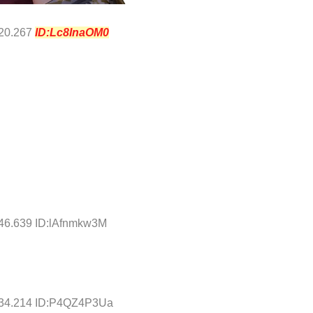
:20.267
ID:Lc8InaOM0
:46.639 ID:lAfnmkw3M
:34.214 ID:P4QZ4P3Ua