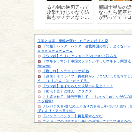
Fキャラにスリーサ
るろ剣の逆刃刀って
聖闘士星矢の話
ズ設定なんてあっ
攻撃だけじゃなく防
なったら蟹座と
んだな
御もマチナスなンコ
が黙っててワロ
刀だよな
ｗｗｗｗ
先輩と後輩、距離が変わった日から始まる恋
【悲報】ハンターハンター連載再開の様子、全くないｗ
ｗｗｗｗｗｗｗｗｗｗ
【ウマ娘】たまにはジョーダンについて語ろう
【ウルトラマン】中国のファンが作ったウルトラ問題児
wwwww
【艦これ】ムラクモウサギ 他
【画像】ホロライブ、再生数がえげつないほど落ちてし
う……にじさんじは上がってる...
【ウマ娘】セイちゃんの攻撃力を見よ！！！
【復活予告】管理人、クダクダ
舌を絡ませて、唾液交換して── ちゅっちゅしながらの
エッ画像♪
クレバテスⅡ-魔獣の王と偽りの勇者伝承- 第4話 感想：
探すよりトアの書を餌...
【ハンターハンター】再登場するかな
フィギュアの出来の良い悪いの基準ってどこで決まるの
【悲報】「HUNTER×HUNTER」のクラピカ、師匠の
ビに対する態度が本...