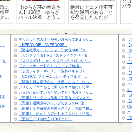
クロ
バラ
題に
【ゆらぎ荘の幽奈さ
絶対にアニメ化不可
魚座
ん】108話 ゆらぎ
能な漫画があること
タｗ
バトル決着 どうな
を発見したんだが
るコガラシさ
ん・・・！【ネタバ
レ】
主人公より弟のほうが強い漫画ってあまりな...
【
【NEEDY GIRL OVERDOSE...
【
ｗｗ
【激走戦隊カーレンジャー】食玩SMP「V...
【N
【ガンプラ再販】RG「ストライクフリーダ...
【
【スパロボY】しかしクロウはやっぱいいな...
一覧
【
【アークナイツ】Gift+シリーズ「純燼...
【
【仮面ライダーマイス】「変身ベルト DX...
【悲
ま
【COBRA】ストームコレクティブルズ「...
【
【画像】新人声優さん、水着になる「これっ...
フ
アメリカ「ヤニねこは黒人をネコ娘にして黒...
ク
いまだに続いていると聞いてビビる漫画「な...
【
濃厚
【悲報】ワンダンス作者「手書きでダンスア...
【
【悲報】週間少年ジャンプのグッズ(43億...
敵を
3
【朗報】幽遊白書の戸愚呂弟さん、地獄で最...
ク
【朗報】「誰からも好かれる主人公」の特徴...
【
【遊戯王OCG情報】UTILITY SE...
イズナ