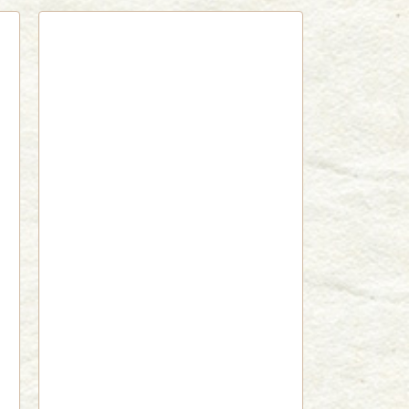
red by livedoor 相互RSS