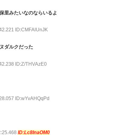
保里みたいなのならいるよ
:42.221 ID:CMFAlUnJK
ヌダルクだった
:42.238 ID:Z/THVAzE0
:28.057 ID:wYvAHQqPd
2:25.468
ID:Lc8InaOM0