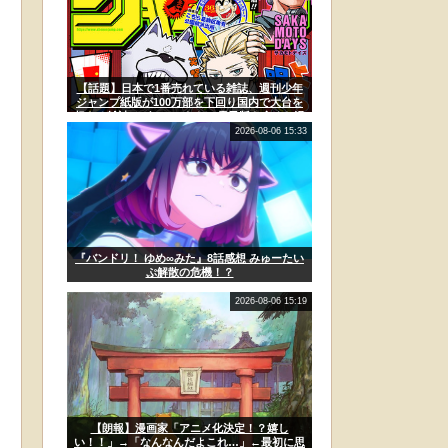
【話題】日本で1番売れている雑誌、週刊少年
ジャンプ紙版が100万部を下回り国内で大台を
超える雑誌はゼロに。なお、電子版を含めた漫
画市場規模は歴史上最盛期を迎えている！！
2026-08-06 15:33
『バンドリ！ ゆめ∞みた』8話感想 みゅーたい
ぷ解散の危機！？
2026-08-06 15:19
【朗報】漫画家「アニメ化決定！？嬉し
い！！」→「なんなんだよこれ…」←最初に思