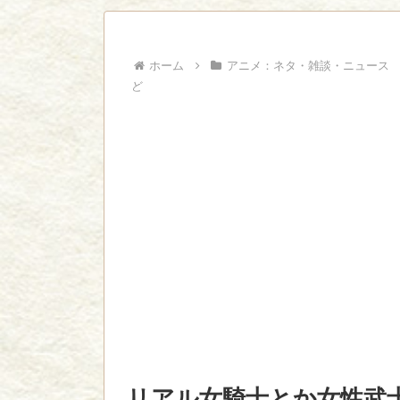
ジャンプで綺麗に終わった名作ないよな
Powered by livedoor 相互RSS
ホーム
アニメ：ネタ・雑談・ニュース
ど
リアル女騎士とか女性武