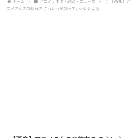
ホーム
アニメ：ネタ・雑談・ニュース
【画像】ア
ニメの女のコ特有の こういう笑顔ってかわいいよな