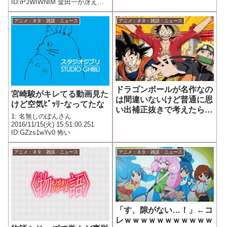
ID:iPJWIWNIM 金田一が冴えな
いサラリーマンに！「金田一37
歳の事件簿」イブニングで始動
アニメ：ネタ・雑談・ニュース
アニメ：ネタ・雑談・ニュース
2018年1月23日 0:00 コミックナ
タリー 「金田一37...
ドラゴンボールが名作なの
宮崎駿がキレてる動画見た
は間違いないけど普通に思
けど空気ﾋﾟｯﾘｰなってたな
い出補正抜きで考えたらワ
1: 名無しのぽんさん
ンピ、ナルトの方が面白い
2016/11/15(火) 15:51:00.251
よな？
ID:GZzs1wYv0 怖い
アニメ：ネタ・雑談・ニュース
アニメ：ネタ・雑談・ニュース
「す、隙がない…！」←コ
レｗｗｗｗｗｗｗｗｗｗｗ