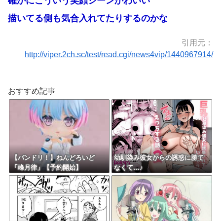
確かにこういう笑顔シーンかわいい
描いてる側も気合入れてたりするのかな
引用元：
http://viper.2ch.sc/test/read.cgi/news4vip/1440967914/
おすすめ記事
【バンドリ！】ねんどろいど
幼馴染み彼女からの誘惑に勝て
「峰月律」【予約開始】
なくて…♪