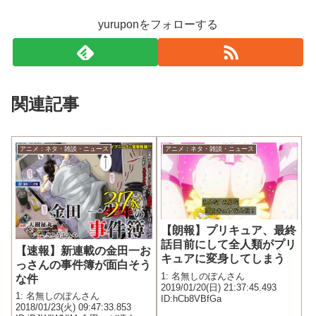
yuruponをフォローする
関連記事
アニメ：ネタ・雑談・ニュース
アニメ：ネタ・雑談・ニュース
【朗報】プリキュア、最終
話目前にして全人類がプリ
【速報】新連載の金田一お
キュアに変身してしまう
っさんの事件簿が面白そう
1: 名無しのぽんさん
な件
2019/01/20(日) 21:37:45.493
1: 名無しのぽんさん
ID:hCb8VBfGa
2018/01/23(火) 09:47:33.853