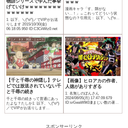
物語シリーズで学んだ事挙
ｗｗｗ
げていけｗｗｗｗｗｗｗｗ
漫画キャラ「す、隙がな
ｗｗｗｗｗｗ
い…！」←これってどういう状
態なの？引用元： 以下、＼(^o^)
1: 以下、＼(^o^)／でVIPがお送
／でVIPがお送りします
りします 2015/10/30(金)
2015/09/04(金) 01:34:35.455
06:18:05.950 ID:C3CiiWtz0.net
ID:3XteghQA0.net
アニメ：ネタ・雑談・ニュース
アニメ：ネタ・雑談・ニュース
【千と千尋の神隠し】テレ
【画像】ヒロアカの作者、
ビでは放送されていない千
人徳がありすぎる
と千尋の続き
1: 名無しのぽんさん
2024/08/05(月) 17:47:09.679
千と千尋の続きって普通にあっ
ID:srGwaW9t0凄まじい数の著名
たよな？たしか1: 以下、＼(^o^)
人から完結を祝われる
／でVIPがお送りします
2015/10/02(金) 23:36:07.841
ID:CMKza19D0.net
スポンサーリンク