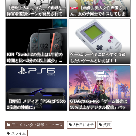
【悲報】みいちゃん、ド直球な
【画像】美人女性声優さ
NEW
障害者差別シーンが発見されて
ん、女の子同士でキスしてしま
しまう・・・
うｗｗｗｗ
IGN「Switch2の売上は1年前の
ゲームボーイミニに今すぐ収録
時期と比べ3分の1以上減少」→
したいゲームといえば！！
海外ファン流石にXでブチギレw
wwwww
【朗報】メディア「PS6はPS5の
GTA6のtake-two「ゲーム販売は
2倍超の性能に」
90％以上がデジタル配信」パッ
ケージ版の売上はたった3%
アニメ：ネタ・雑談・ニュース
3枚目にオチ
笑顔
スライム