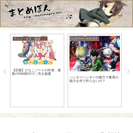
アニメ：ネタ・雑談・ニュース
HUNTER×HUNTER
【悲報】ひなこノートの作者、最
新のFANBOXで〇毛を披露
話
ハンターハンターの能力で毒系の
【
能力を何で作らないの？
う