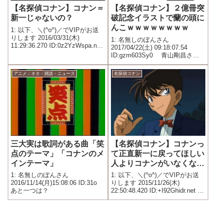
【名探偵コナン】コナン＝
【名探偵コナン】２億冊突
新一じゃないの？
破記念イラストで蘭の頭に
んこｗｗｗｗｗｗｗｗ
1: 以下、＼(^o^)／でVIPがお送
りします 2016/03/31(木)
1: 名無しのぽんさん
11:29:36.270 ID:0z2YzWspa.net
2017/04/22(土) 09:18:07.54
コナン自分でそうやっていって
ID:gzm603Sy0 青山剛昌さん
るじゃん
の人気マンガ「名探偵コナン」
の全世界累計発行部数が2億冊を
アニメ：ネタ・雑談・ニュース
名探偵コナン
突破したことが18日、明らかに
なった。「名探偵コナン」単独
での2億...
三大実は歌詞がある曲「笑
【名探偵コナン】コナンっ
点のテーマ」「コナンのメ
て正直新一に戻ってほしい
インテーマ」
人よりコナンがいなくなっ
たら悲しむ人の方が多そう
1: 名無しのぽんさん
1: 以下、＼(^o^)／でVIPがお送
だよな
2016/11/14(月)15:08:06 ID:31o
りします 2015/11/26(木)
あと一つは？
22:50:48.420 ID:+I92Ghidr.net 新
一時代は友達いなそうだし