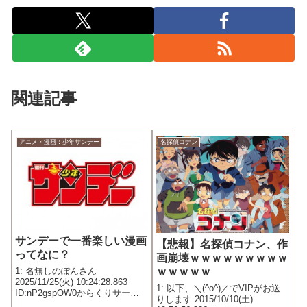
関連記事
アニメ・漫画：少年サンデー
名探偵コナン
サンデーで一番楽しい漫画
【悲報】名探偵コナン、作
ってなに？
画崩壊ｗｗｗｗｗｗｗｗｗ
ｗｗｗｗｗ
1: 名無しのぽんさん
2025/11/25(火) 10:24:28.863
1: 以下、＼(^o^)／でVIPがお送
ID:nP2gspOW0からくりサーカ
りします 2015/10/10(土)
ス