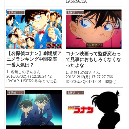
19:56:56.326
名探偵コナン
名探偵コナン
【名探偵コナン】劇場版ア
コナン映画って監督変わっ
ニメランキング中間発表
て見事におもしろくなくな
一番人気は？
ったよな
1: 名無しのぽんさん
1: 名無しのぽんさん
2016/05/02(月) 12:18:24.42
2016/12/12(月) 17:27:27.766
ID:CAP_USER9 昨年までに公開
ID:0/0sUZQl01212 01 時計じか
された劇場版アニメ「名探偵コ
けの摩天楼 監督：こだま
ナン」シリーズの19作品の中
兼嗣 脚本：古内一成 02 14番
名探偵コナン
名探偵コナン
で、 最も人気だったのは2003年
目の標的 監督：
に公開された第7作「迷宮の十字
こだま兼嗣 脚本：古内一...
路（...