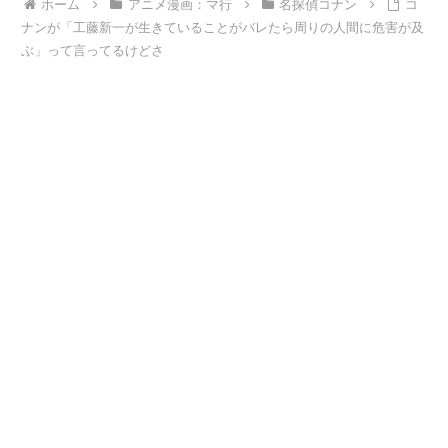
ホーム
アニメ漫画：マ行
名探偵コナン
コ
ナンが「工藤新一が生きていることがバレたら周りの人間に危害が及
ぶ」って言ってるけどさ