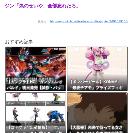
ジン「気のせいや、全部忘れたろ」
引用元：
http://raptor.2ch.net/test/read.cgi/livejupiter/1488019150/
おすすめ記事
【ガンプラ】HG「ガンダムレオ
【ボンバーガール】KONAMI
パルド」明日発売【試作・パッ
「最愛チアモ」プライズフィギ
ケージ画像追加】
ュア【彩色原型公開】
【コトブキヤ出荷情報】「フレ
【大悲報】未来で待ってる女さ