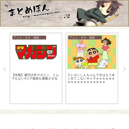
アニメ：ネタ・雑談・ニュース
アニメ：ネタ・雑談・ニュース
名
ぐに
【珍報】週刊少年マガジン、とん
クレヨンしんちゃんで今はもう全
【
プ
でもない4コマ漫画を連載させる
く出てこないキャラｗｗｗｗｗｗ
知
ｗｗｗｗｗｗｗｗｗｗｗｗ
ｗ