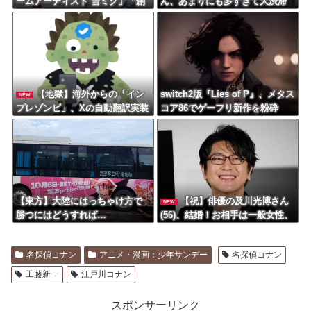
ームアーティスト 雪ミク」「創
ん、あまりにも多すぎて大渋滞
彩少女庭園 早乙女 瑠衣【桃桜高
にｗｗｗｗｗ
校・競泳水着】」プラモデルほ
か【発売日決定】
【地獄】海外からの「イン
switch2版『Lies of P』、メタス
NEW
プレゾンビ」、Xの自動翻訳実装
コア86でゲーフリ新作を粉砕
のせいでガチで最悪の進化を遂
げてしまう…
【東方】大陸にはっちゃけ方で
【祝】俳優の及川光博さん
NEW
勝つにはどうすれば…
(56)、結婚！お相手は一般女性、
二人の間に新しい命も
名探偵コナン
アニメ・漫画：少年サンデー
名探偵コナン
工藤新一
江戸川コナン
スポンサーリンク