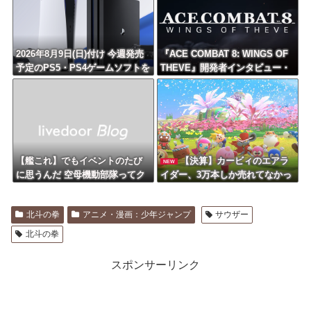
2026年8月9日(日)付け 今週発売
『ACE COMBAT 8: WINGS OF
予定のPS5・PS4ゲームソフトを
THEVE』開発者インタビュー・
ピックアップ！
サウンド編が公開、ヘッドホン
推奨！7.1.4ch対応のこだわりサ
ウンドを体験可能
【艦これ】でもイベントのたび
【決算】カービィのエアラ
NEW
に思うんだ 空母機動部隊ってク
イダー、3万本しか売れてなかっ
ソだわ！
た
北斗の拳
アニメ・漫画：少年ジャンプ
サウザー
北斗の拳
スポンサーリンク