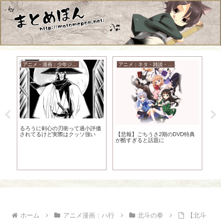
アニメ・漫画：少年ジャンプ
アニメ：ネタ・雑談・ニュース
Wa
るろうに剣心の刃衛って過小評価
【ア
されてるけど実際はクッソ強い
【悲報】ごちうさ2期のDVD特典
スマ
が酷すぎると話題に
Gi
ル
ホーム
アニメ漫画：ハ行
北斗の拳
【北斗