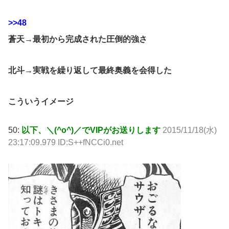
>>48
蒼天→最初から完成された圧倒的強さ
北斗→実戦を繰り返して最終奥義を会得した
こういうイメージ
50:
以下、＼(^o^)／でVIPがお送りします
2015/11/18(水)
23:17:09.979 ID:S++fNCCi0.net