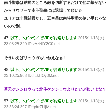
南斗聖拳は結局のところ敵を切断するだけで他に華がない
からサウザーで南斗聖拳には退場して頂いた
ユリアは非戦闘員だし、五車星は南斗聖拳の使い手じゃな
いので別。
47:
以下、＼(^o^)／でVIPがお送りします
2015/11/18(水)
23:08:25.320 ID:vAzNIY2C0.net
そういえばリュウガもいねえなぁ！
48:
以下、＼(^o^)／でVIPがお送りします
2015/11/18(水)
23:10:25.968 ID:IfLkHOy3M.net
蒼天ケンシロウって北斗ケンシロウよりだいぶ強いよな？
57:
以下、＼(^o^)／でVIPがお送りします
2015/11/18(水)
23:33:24.397 ID:gdrrZLIjM.net