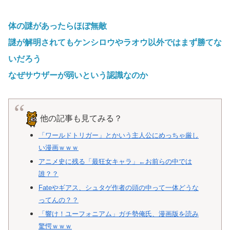
体の謎があったらほぼ無敵
謎が解明されてもケンシロウやラオウ以外ではまず勝てな
いだろう
なぜサウザーが弱いという認識なのか
他の記事も見てみる？
「ワールドトリガー」とかいう主人公にめっちゃ厳し
い漫画ｗｗｗ
アニメ史に残る「最狂女キャラ」←お前らの中では
誰？？
Fateやギアス、シュタゲ作者の頭の中って一体どうな
ってんの？？
「響け！ユーフォニアム」ガチ勢俺氏、漫画版を読み
驚愕ｗｗｗ