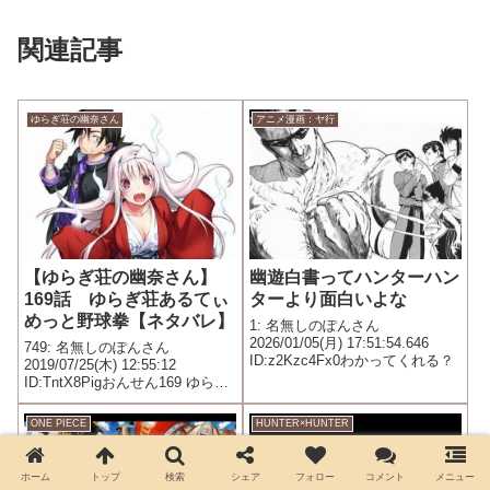
関連記事
ゆらぎ荘の幽奈さん
アニメ漫画：ヤ行
【ゆらぎ荘の幽奈さん】
幽遊白書ってハンターハン
169話 ゆらぎ荘あるてぃ
ターより面白いよな
めっと野球拳【ネタバレ】
1: 名無しのぽんさん
2026/01/05(月) 17:51:54.646
749: 名無しのぽんさん
ID:z2Kzc4Fx0わかってくれる？
2019/07/25(木) 12:55:12
ID:TntX8Pigおんせん169 ゆらぎ
荘あるてぃめっと野球拳幽奈、
仲居、?子、夜々、こゆず、朧、
ONE PIECE
HUNTER×HUNTER
ミリア、かるらは女将さんのコ
レクションの一つあるてぃめっ
と野球拳...
ホーム
トップ
検索
シェア
フォロー
コメント
メニュー