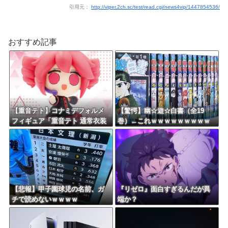
引用元：
http://viper.2ch.sc/test/read.cgi/news4vip/1447854536/
おすすめ記事
【重音テト】コナミデフォルメ
【驚愕】幽☆遊☆白書（全19
フィギュア「重音テト 通常衣装
巻）←これｗｗｗｗｗｗｗｗｗ
Ver.」「重音テト SV衣装Ver.」
ｗｗｗｗｗｗｗｗ
【彩色原型公開】
【悲報】甲子園球児の名前、ガ
『リゼロ』面白すぎるんだが異
チで読めないｗｗｗｗ
端か？