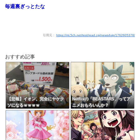
毎週裏ぎっとたな
引用元：
https://mi.5ch.net/test/read.cgi/news4vip/1762605378/
おすすめ記事
【悲報】イオン、完全にヤケク
Netflixの「BEASTARS」ってア
ソになるｗｗｗｗ
ニメおもろいんか？