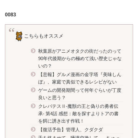
0083
こちらもオススメ
秋葉原がアニメオタクの街だったのって
90年代後期からの極めて浅い歴史じゃな
いの？
【悲報】グルメ漫画の金字塔『美味しん
ぼ』、家庭で真似できるレシピがない
ゲームの開発期間って何年ぐらいが丁度
良いと思う？
クレバテスⅡ-魔獣の王と偽りの勇者伝
承- 第4話 感想：敵を探すよりトアの書
を餌に誘き出す作戦！
【復活予告】管理人、クダクダ
舌を絡ませて、唾液交換して── ちゅっ