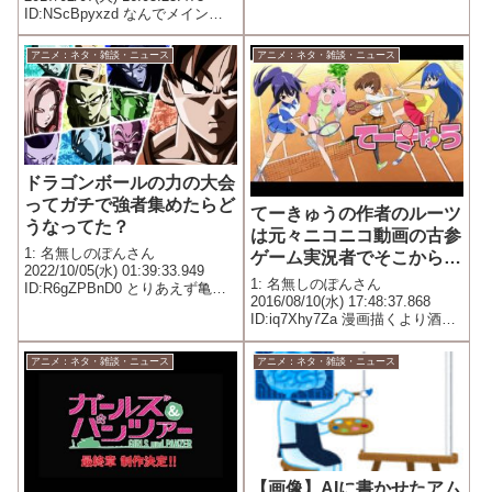
平和になったあとでゼロレクイ
ID:NScBpyxzd なんでメインヒ
エムのことを黒の騎士団の奴ら
ロインとくっつけないの?
は知ってんの？
アニメ：ネタ・雑談・ニュース
アニメ：ネタ・雑談・ニュース
ドラゴンボールの力の大会
ってガチで強者集めたらど
てーきゅうの作者のルーツ
うなってた？
は元々ニコニコ動画の古参
1: 名無しのぽんさん
ゲーム実況者でそこから人
2022/10/05(水) 01:39:33.949
気出て漫画描き始めたって
1: 名無しのぽんさん
ID:R6gZPBnD0 とりあえず亀仙
知ってた？
2016/08/10(水) 17:48:37.868
人outパイクーハンinだよね
ID:iq7Xhy7Za 漫画描くより酒飲
んでくっちゃべってる方が面白
い男
アニメ：ネタ・雑談・ニュース
アニメ：ネタ・雑談・ニュース
【画像】AIに書かせたアム