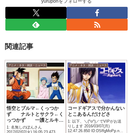
yuruponをフォローする
関連記事
アニメ：ネタ・雑談・ニュース
アニメ：ネタ・雑談・ニュース
悟空とブルマ←くっつか
コードギアスで分かんない
ず ナルトとサクラ←く
とこあるんだけどさ
っつかず 一護とルキア
1: 以下、＼(^o^)／でVIPがお送
←くっつかず
りします 2016/03/07(月)
1: 名無しのぽんさん
12:47:26.850 ID:DSffgMoPp.net
2017/02/07(火) 16:05:23.473