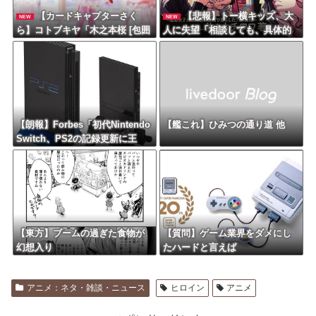
【カードキャプターさく
【悲報】トー横キッズ、大
NEW
NEW
ら】コトブキヤ「木之本桜 [包囲
人に失望「相談しても、具体的
(シージュ)]コスチュームVer.」フ
に何もしてくれない。結果的に
ィギュア【彩色原型公開】
傷つく。福祉は自由が奪われ
る」
【朗報】Forbes「初代Nintendo
【艦これ】ひみつの通り道 他
Switch、PS2の記録更新に王
手 世界一まで残り150万台」
【東方】ブームの過ぎた食物が
【質問】ゲーム業界をダメにし
幻想入り
たハードと言えば
アニメ：ネタ・雑談・ニュース
ヒロイン
アニメ