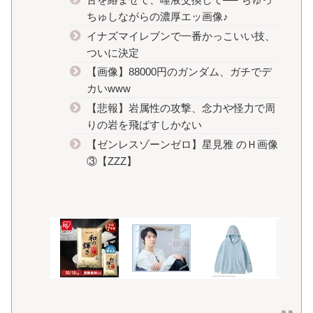
ちゅしながらの濃厚エッ画像♪
イナズマイレブンで一番かっこいい技、
ついに決定
【画像】88000円のガンダム、ガチでデ
カいwww
【悲報】岩属性の攻撃、念力や怪力で周
りの岩を飛ばすしかない
【ゼンレスゾーンゼロ】星見雅 のＨ画像
③【ZZZ】