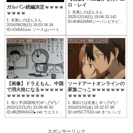
ロ・レイ
ガルパン続編決定ｗｗｗｗ
1: 名無しのぽんさん
ｗｗｗｗ
2025/12/14(日) 19:04:33.142
1: 名無しのぽんさん
ID:tK9hD/hM0ジーパンピチピチ
2016/08/28(日) 19:03:34.34
でウケる
ID:rCkBAGsrx ソースはハートフ
ルタンクカーニバル
アニメ：ネタ・雑談・ニュース
アニメ：ネタ・雑談・ニュース
【画像】ドラえもん、中国
ソードアートオンラインの
で消火栓になるｗｗｗｗｗ
家族ごっこｗｗｗｗｗｗｗ
ｗｗｗｗｗｗｗｗ
ｗｗｗｗｗｗ
1: 張り手(四国地方)＠＼(^o^)／
1: 風吹けば名無し＠＼(^o^)／
2015/12/21(月) 23:09:46.50
2016/01/01(金) 19:32:57.99
ID:dR2BNVkG0●.net ウエスト・
ID:mHSCT/510.net きついンゴ
チャイナ・デイリーの写真家
は、四川省の成都において 昨日
いくつかの消火栓の写真を撮影
したといいます。...
スポンサーリンク