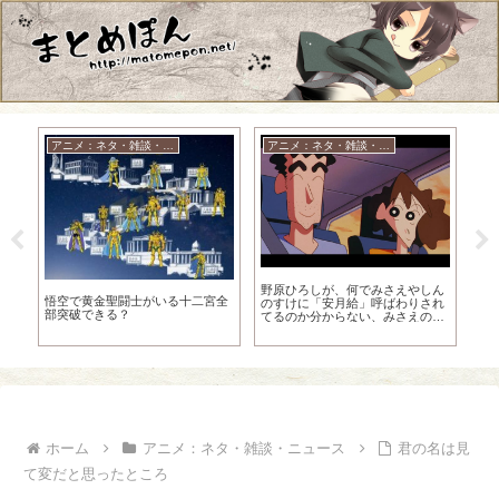
アニメ：ネタ・雑談・ニュース
アニメ：ネタ・雑談・ニュース
ペ
気
カ
野原ひろしが、何でみさえやしん
違
悟空で黄金聖闘士がいる十二宮全
のすけに「安月給」呼ばわりされ
部突破できる？
え
てるのか分からない、みさえの
「今月も赤字だわー」発言もあり
得ないだろ
ホーム
アニメ：ネタ・雑談・ニュース
君の名は見
て変だと思ったところ