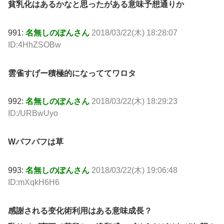
貧乳化はあるかなと思ったがある意味予想通りか
991:
名無しのぽんさん
2018/03/22(木) 18:28:07
ID:4HhZSOBw
雲雀すげー積極的になっててワロタ
992:
名無しのぽんさん
2018/03/22(木) 18:29:23
ID:/URBwUyo
Wパフパフは草
993:
名無しのぽんさん
2018/03/22(木) 19:06:48
ID:mXqkH6H6
感謝される变化術利用はある意味成長？