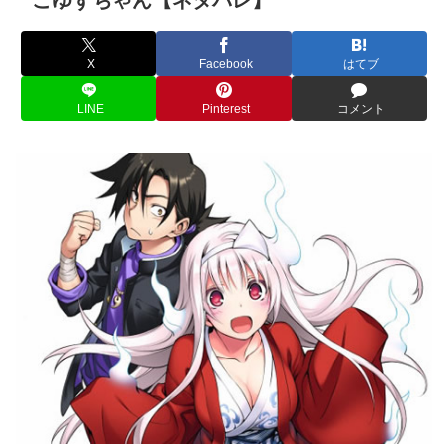
X
Facebook
はてブ
LINE
Pinterest
コメント