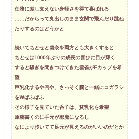
任務に差し支えない身軽さを得て喜ばれる
……だからって丸出しのまま玄関で飛んだり跳ね
たりするのはどうかと
続いてちとせと幽奈を両方とも大きくすると
ちとせは1000年ぶりの成長の喜びに目が輝く
すると騒ぎを聞きつけてきた雲雀がFカップを希
望
巨乳化するや否や、さっそく朧と一緒にコガラシ
をWぱふぱふ
その様子を見ていた呑子は、貧乳化を希望
原稿書くのに手元が邪魔になるし
なにより歩いてて足元が見えるのがいいのだとか