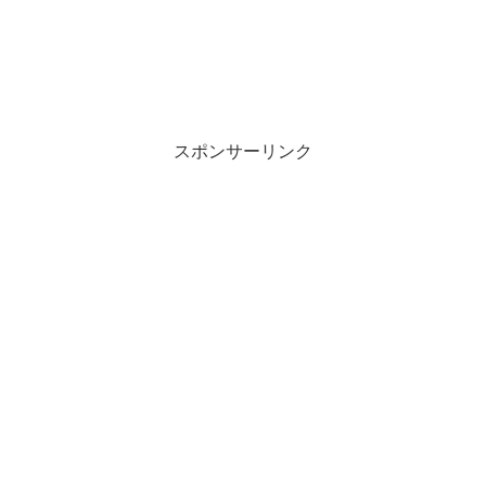
スポンサーリンク