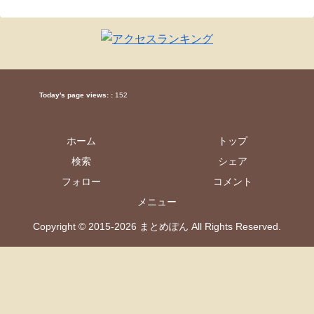
Today's page views: :
152
ホーム
トップ
検索
シェア
フォロー
コメント
メニュー
Copyright © 2015-2026 まとめぽん All Rights Reserved.