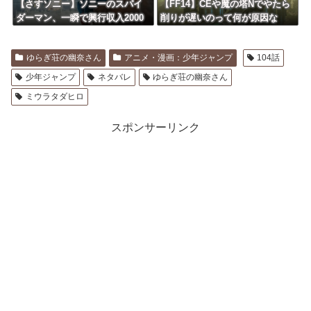
【さすソニー】ソニーのスパイ
【FF14】CEや魔の塔Nでやたら
ダーマン、一瞬で興行収入2000
削りが遅いのって何が原因な
億円突破…アニメ漫画が世界一
の？【クレセントアイル】
人気とはなんだったのか
ゆらぎ荘の幽奈さん
アニメ・漫画：少年ジャンプ
104話
少年ジャンプ
ネタバレ
ゆらぎ荘の幽奈さん
ミウラタダヒロ
スポンサーリンク