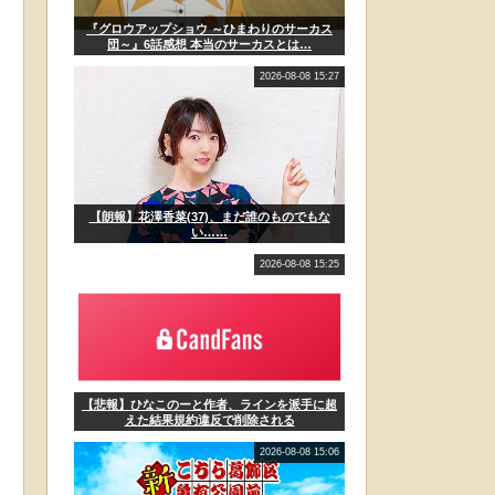
『グロウアップショウ ～ひまわりのサーカス
団～』6話感想 本当のサーカスとは…
2026-08-08 15:27
【朗報】花澤香菜(37)、まだ誰のものでもな
い……
2026-08-08 15:25
【悲報】ひなこのーと作者、ラインを派手に超
えた結果規約違反で削除される
2026-08-08 15:06