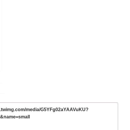
bs.twimg.com/media/G5YFg02aYAAVuKU?
g&name=small