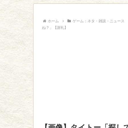
ビに対する態度が本...
ジャンプで綺麗に終わった名作ないよな
Powered by livedoor 相互RSS
ホーム
ゲーム：ネタ・雑談・ニュース
ね？」【謝礼】
【画像】タイトー「探し