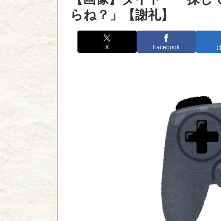
らね？」【謝礼】
X
Facebook