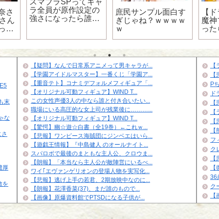
スマブラSPってキャ
ラ全員が原作設定の
奈さ
庶民サンプル面白す
【ド
強さになったら誰が
子さん
ぎじゃね？ｗｗｗｗ
魔神
最強なの？
っと
ｗ
った
！！
【疑問】なんで日常系アニメって男キャラが...
【
【学園アイドルマスター】一番くじ「学園ア...
【
【重音テト】コナミデフォルメフィギュア「...
P
E5
【オリジナル可動フィギュア】WIND T...
ド
この女性声優3人の中なら誰と付き合いたい...
も末
【
職場にいる高圧的な女上司が残業後に………...
【
ゃな
【オリジナル可動フィギュア】WIND T...
【悲
【驚愕】幽☆遊☆白書（全19巻）←これｗ...
【
にさ
【悲報】ワンピース海賊団にジンベエはいら...
フ
【遊戯王情報】『中島健人 のオールナイト...
ク
スパロボで最後のまともな主人公、クロウま...
【
【朗報】「本当なら主人公が敵陣営にいるべ...
濃厚
【
ワイ｢エヴァンゲリオンの登場人物を実写化...
3
【悲報】逃げ上手の若君、2期放映中なのに...
敵を
ク
【朗報】花澤香菜(37)、まだ誰のもので...
【
【画像】原爆資料館でPTSDになる子供が...
イズナ