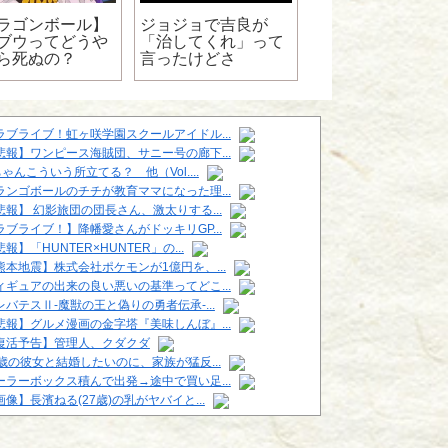
【NARUTO】ナ
世界の禁術ってさ･
ラゴンボール】
ジョジョで吉良が
ブウってどうや
「治してくれ」って
ら死ぬの？
言ったけどさ
ラブライブ！虹ヶ咲学園スクールアイドル...
悲報】ワンピース海賊団、サニー号の廊下...
ちゃんこういう所立てる？ 他（Vol....
ランゴボールのチチが教育ママになった理...
悲報】 幻影旅団の団長さん、激太りする...
ラブライブ！】降幡愛さんがドッキリGP...
報】「HUNTER×HUNTER」の...
熊本地震】株式会社ポケモンが1億円を、...
ィギュアの出来の良い悪いの基準ってどこ...
レバテスⅡ-魔獣の王と偽りの勇者伝承-...
悲報】グルメ漫画の金字塔『美味しんぼ』...
復活予告】管理人、クダクダ
6歳の彼女と結婚したいのに、家族が猛反...
ーラーボックス積んで出発→途中で買い足...
画像】長濱ねる(27歳)の乳がヤバイと...