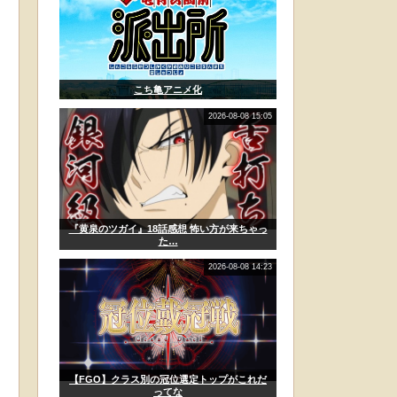
こち亀アニメ化
2026-08-08 15:05
『黄泉のツガイ』18話感想 怖い方が来ちゃっ
た…
2026-08-08 14:23
【FGO】クラス別の冠位選定トップがこれだ
ってな