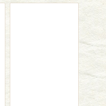
red by livedoor 相互RSS