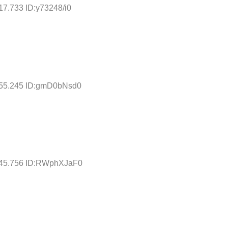
17.733 ID:y73248/i0
:55.245 ID:gmD0bNsd0
:45.756 ID:RWphXJaF0