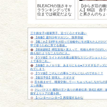
終物語】老倉育ち
BLEACHの強さキャ
【ゆらぎ荘の幽
んが可愛すぎる
ラランキングって6
ん】66話 呑
位までは確定だよな
と累さんのちょ
ほっこりイイ話
【ネタバレ】
三十路女子×後輩男子、近づく心とすれ違い
【画像】週刊少年マガジン、限界突破
【艦これ】E4甲モガ切って攻略中にモガ落ちたんだけど
甲で使うために育てる価値...
【呪術廻戦】禪院直哉と真人って、性格も作中での行い
路も似たような二人なのに人...
【ウマ娘】ライトオの水着は叡智なスリングショットじ
くて多分これ。
【画像】カノカリ女、あまりにもセ●クスすぎるグッズ
れてしまう
【ウマ娘】ごぞんじの事をごぞんじないのですか！？
【復活予告】管理人、クダクダ
舌を絡ませて、唾液交換して── ちゅっちゅしながらの
エッ画像♪
クレバテスⅡ-魔獣の王と偽りの勇者伝承- 第4話 感想：
探すよりトアの書を餌...
【ハンターハンター】再登場するかな
フィギュアの出来の良い悪いの基準ってどこで決まるの
【悲報】「HUNTER×HUNTER」のクラピカ、師匠の