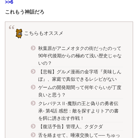
>>6
これもう神話だろ
こちらもオススメ
秋葉原がアニメオタクの街だったのって
90年代後期からの極めて浅い歴史じゃな
いの？
【悲報】グルメ漫画の金字塔『美味しん
ぼ』、家庭で真似できるレシピがない
ゲームの開発期間って何年ぐらいが丁度
良いと思う？
クレバテスⅡ-魔獣の王と偽りの勇者伝
承- 第4話 感想：敵を探すよりトアの書
を餌に誘き出す作戦！
【復活予告】管理人、クダクダ
舌を絡ませて、唾液交換して── ちゅっ