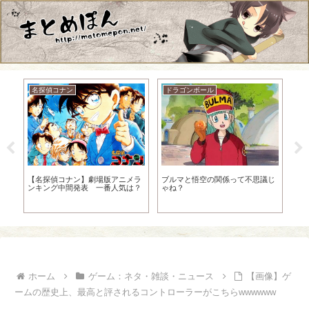
アニメ：ネタ・雑談・ニュース
ファイナルファンタジー
って不思議じ
ワンパンマンのアマイマスクとか
FFで活躍してるシドってやっぱ
いう口だけ男ｗｗｗｗｗｗｗｗｗ
FF7とFFTか
ｗｗｗ
ホーム
ゲーム：ネタ・雑談・ニュース
【画像】ゲ
ームの歴史上、最高と評されるコントローラーがこちらwwwwww