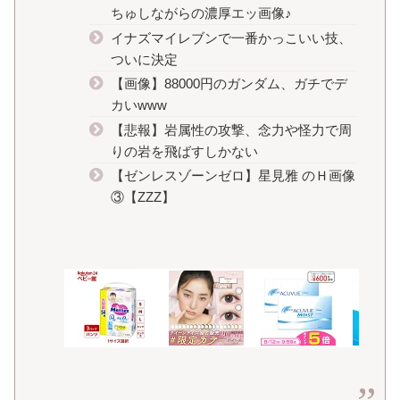
ちゅしながらの濃厚エッ画像♪
イナズマイレブンで一番かっこいい技、
ついに決定
【画像】88000円のガンダム、ガチでデ
カいwww
【悲報】岩属性の攻撃、念力や怪力で周
りの岩を飛ばすしかない
【ゼンレスゾーンゼロ】星見雅 のＨ画像
③【ZZZ】