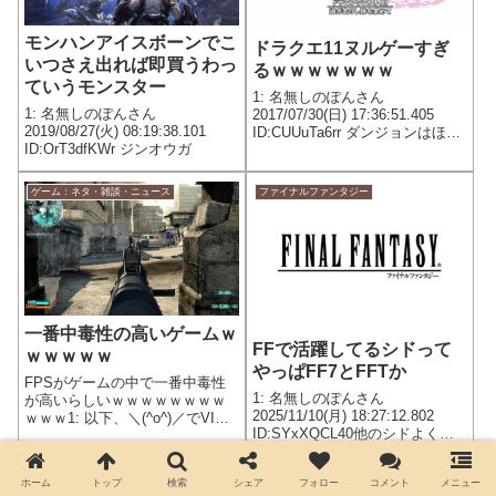
モンハンアイスボーンでこ
ドラクエ11ヌルゲーすぎ
いつさえ出れば即買うわっ
るｗｗｗｗｗｗｗ
ていうモンスター
1: 名無しのぽんさん
1: 名無しのぽんさん
2017/07/30(日) 17:36:51.405
2019/08/27(火) 08:19:38.101
ID:CUUuTa6rr ダンジョンはほぼ
ID:OrT3dfKWr ジンオウガ
一本道みたいなもんだし、常に
何したらいいかまで書いてくれ
てる 中断セーブもぶっちゃけ中
ゲーム：ネタ・雑談・ニュース
ファイナルファンタジー
断じゃなくて普通のセーブだ
し、これ...
一番中毒性の高いゲームｗ
FFで活躍してるシドって
ｗｗｗｗｗ
やっぱFF7とFFTか
FPSがゲームの中で一番中毒性
1: 名無しのぽんさん
が高いらしいｗｗｗｗｗｗｗｗ
2025/11/10(月) 18:27:12.802
ｗｗｗ1: 以下、＼(^o^)／でVIP
ID:SYxXQCL40他のシドよく覚
がお送りします 2015/08/16(日)
えてない
03:10:18.826 ID:mZ4V4rtoK.net
ドラゴンクエスト
モンスターハンター
ホーム
トップ
検索
シェア
フォロー
コメント
メニュー