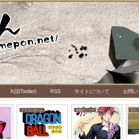
X(旧Twitter)
RSS
サイトについて
お問い
ドラゴンボール
食戟のソーマ
ポケ