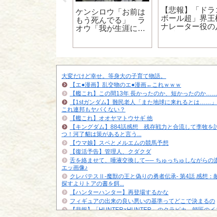
【悲報】「ドラ
ケモンシリーズで
ケンシロウ「お前は
ボール超」界王
ケモンをレンタル
もう死んでる」 ラ
ナレーター役の
て戦う奴あるじゃ
オウ「我が生涯に一
見乗児さん療養･･
片の悔い無し」 ジ
ャギ「おれの名をい
ってみろ」
大変だけど幸せ。等身大の子育て物語。
【エ●漫画】乱交物のエ●漫画←これｗｗｗ
【艦これ】この間13年 長かったのか、短かったのか…
【1stガンダム】難民老人「また地球に来れるとは……
これ連邦もヤバくない？
【艦これ】オオヤマトウサギ 他
【キングダム】884話感想 残存戦力と合流して李牧を
つ！河了貂は策があると言う...
【ウマ娘】スペとメルエムの競馬予想
【復活予告】管理人、クダクダ
舌を絡ませて、唾液交換して── ちゅっちゅしながらの
エッ画像♪
クレバテスⅡ-魔獣の王と偽りの勇者伝承- 第4話 感想：
探すよりトアの書を餌...
【ハンターハンター】再登場するかな
フィギュアの出来の良い悪いの基準ってどこで決まるの
【悲報】「HUNTER×HUNTER」のクラピカ、師匠の
ビに対する態度が本...