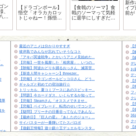
新作
ゴン
【ドラゴンボール】
【食戟のソーマ】食
イプ
様、
悟空「オラカカロッ
戟のソーマって気軽
前が
八奈
トじゃねー！孫悟空
に退学にしすぎだろ
せん
･･･
だ！っておかしく
ｗｗｗｗｗｗ
ｗｗ
ね？」
最近のアニメは分かりやすすぎ
【
彼岸島でみんなが忘れていそうなコト
【
『アキバ冥途戦争』とかいうアニメ見始めた...
【
…
【悲報】一世を風靡した「相席屋」、いつの...
デ
」←
【朗報】阿波おどりを踊るおっさん、滅茶苦...
お
【新造人間キャシャーン】threezer...
デ
【悲報】ドラゴンボールピッコロさん、どう...
討
【悲
ギャルズと初めての宿泊旅行☆
【
トリッカル、夏コミブースにあのスピッキー...
フ
【問題】今カードダス、いくらするか知って...
ク
濃厚
【悲報】Steamさん「オススメできませ...
【
【悲報】ベイブレード、転売のせいでコンテ...
【
敵を
【疑問】ブリーチの日番谷ってなんであんな...
3
【最終日】『巨人の星』『あしたのジョー』...
ク
サイバスターが一番輝いてたスパロボ
【
【遊戯王情報】遊☆戯☆王デュエルモンスタ...
イズナ