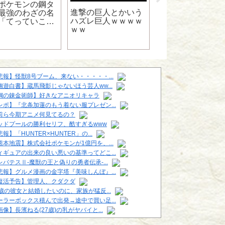
ポケモンの鋼タ
進撃の巨人とかいう
最強のわざの名
ハズレ巨人ｗｗｗｗ
「てっていこう
おまえら、車内で
ｗｗ
」に決定ｗｗｗ
ニソン流すときは
ｗｗｗｗｗｗ
をつけろよなｗｗ
悲報】怪獣8号ブーム、来ない・・・・・...
幽遊白書】蔵馬飛影じゃないほう芸人ww...
鋼の錬金術師】好きなアニオリキャラ
レポ】『北条加蓮のもう着ない服プレゼン...
前ら今期アニメ何見てるの？
ッドプールの勝利セリフ、酷すぎるwww
報】「HUNTER×HUNTER」の...
熊本地震】株式会社ポケモンが1億円を、...
ィギュアの出来の良い悪いの基準ってどこ...
レバテスⅡ-魔獣の王と偽りの勇者伝承-...
悲報】グルメ漫画の金字塔『美味しんぼ』...
復活予告】管理人、クダクダ
6歳の彼女と結婚したいのに、家族が猛反...
ーラーボックス積んで出発→途中で買い足...
画像】長濱ねる(27歳)の乳がヤバイと...