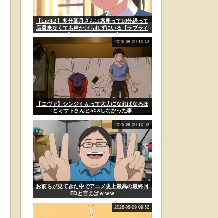
【Liella!】多分葉月さんは席座って10分経って
店員来なくても声かけられずにいる【ラブライ
ブ！スーパースター!!】
2026-08-09 10:43
【エヴァ】シンジくんって大人になればなるほ
どミサトさんとS○Xしなかった事
2026-08-09 10:03
お前らが見てきた中でアニメ史上最高の最終回
EDと言えばｗｗｗ
2026-08-09 09:52