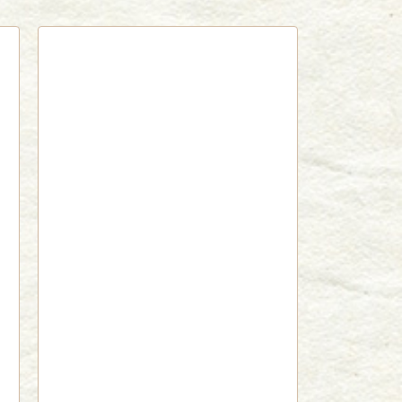
red by livedoor 相互RSS