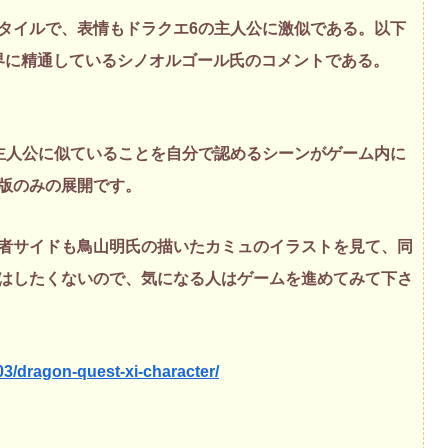
タイルで、表情もドラクエ6の主人公に激似である。以下
界に精通しているシノオルゴール氏のコメントである。
主人公に似ていることを自分で認めるシーンがゲーム内に
S版のみの展開です。
者サイドも鳥山明氏の描いたカミュのイラストを見て、同
はしたくないので、気になる人はゲームを進めてみて下さ
/03/dragon-quest-xi-character/