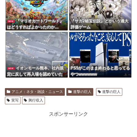
『マリオカートワールド』
『サガ2秘宝伝説』とかいう過大
NEW
はどうすればよかったのか…
評価ゲーム
イオンモール熊本、社内規
PS5がこのまま終わると思ってる
NEW
定に反して再入場を認めていた
やつwwwwww
との証言！従業員「イオン関係
者から『貴重品や車の鍵などを
アニメ：ネタ・雑談・ニュース
進撃の巨人
進撃の巨人
店舗に取りに帰って』と言われ
た」
実写
興行収入
スポンサーリンク