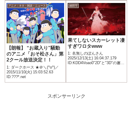
持ち悪いだけなんだが
アニメ：ネタ・雑談・ニュース
細田守
果てしないスカーレット凄
すぎワロタwww
【朗報】 “お蔵入り”騒動
1: 名無しのぽんさん
のアニメ「おそ松さん」第
2025/12/13(土) 16:04:37.179
2クール放送決定！！
ID:KDD4Voao0"2D"と"3D"の邂
1: ダークホース ★＠＼(^o^)／
逅、調和、継承がそこに全部詰
2015/11/10(火) 15:03:52.63
まってあるこれは細田守の描く
ID:???*.net
アニメーション技術の歴史の物
語
スポンサーリンク