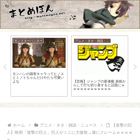
モンスターハンター
アニメ：ネタ・雑談・ニュース
モンハンの固有キャラってヒノエ
とミノトちゃんだけやたら可愛い
の能
【
【悲報】ジャンプの新連載 表紙か
よな
った
らして打ち切り臭すると話題にｗ
ｗｗｗｗｗｗｗｗｗｗｗ
ホーム
アニメ：ネタ・雑談・ニュース
【進撃の巨
人】映画「進撃の巨人」巨人がミニに大惨敗→遂にクレームｗｗｗｗ
ｗ