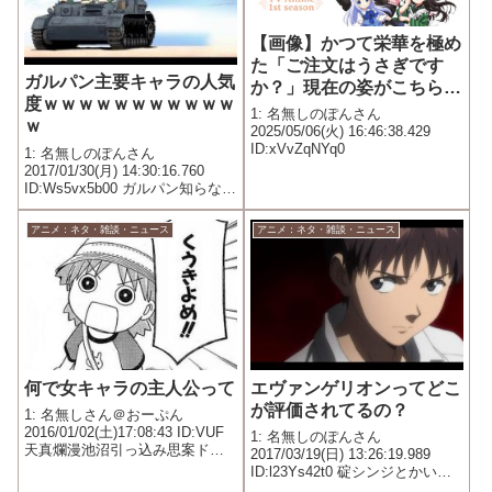
【画像】かつて栄華を極め
た「ご注文はうさぎです
ガルパン主要キャラの人気
か？」現在の姿がこちらｗ
度ｗｗｗｗｗｗｗｗｗｗｗ
ｗｗｗｗｗｗｗｗｗｗｗｗ
1: 名無しのぽんさん
ｗ
ｗｗｗｗｗｗｗｗｗｗｗｗ
2025/05/06(火) 16:46:38.429
ID:xVvZqNYq0
ｗｗｗ
1: 名無しのぽんさん
2017/01/30(月) 14:30:16.760
ID:Ws5vx5b00 ガルパン知らない
けど値段が高い＝人気ないって
事でいいんだよね
アニメ：ネタ・雑談・ニュース
アニメ：ネタ・雑談・ニュース
何で女キャラの主人公って
エヴァンゲリオンってどこ
が評価されてるの？
1: 名無しさん＠おーぷん
2016/01/02(土)17:08:43 ID:VUF
1: 名無しのぽんさん
天真爛漫池沼引っ込み思案ドジ
2017/03/19(日) 13:26:19.989
このどっちかばっかなんや
ID:l23Ys42t0 碇シンジとかいう
無個性自己投影型の主人公が気