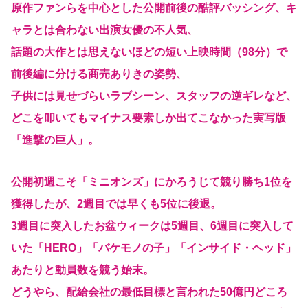
原作ファンらを中心とした公開前後の酷評バッシング、キ
ャラとは合わない出演女優の不人気、
話題の大作とは思えないほどの短い上映時間（98分）で
前後編に分ける商売ありきの姿勢、
子供には見せづらいラブシーン、スタッフの逆ギレなど、
どこを叩いてもマイナス要素しか出てこなかった実写版
「進撃の巨人」。
公開初週こそ「ミニオンズ」にかろうじて競り勝ち1位を
獲得したが、2週目では早くも5位に後退。
3週目に突入したお盆ウィークは5週目、6週目に突入して
いた「HERO」「バケモノの子」「インサイド・ヘッド」
あたりと動員数を競う始末。
どうやら、配給会社の最低目標と言われた50億円どころ