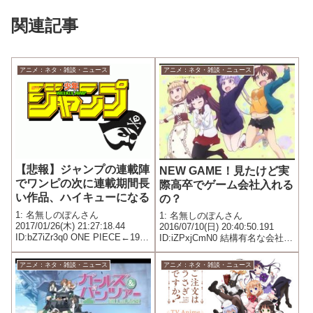
関連記事
アニメ：ネタ・雑談・ニュース
アニメ：ネタ・雑談・ニュース
【悲報】ジャンプの連載陣
NEW GAME！見たけど実
でワンピの次に連載期間長
際高卒でゲーム会社入れる
い作品、ハイキューになる
の？
1: 名無しのぽんさん
1: 名無しのぽんさん
2017/01/26(木) 21:27:18.44
2016/07/10(日) 20:40:50.191
ID:bZ7iZr3q0 ONE PIECE←1997
ID:iZPxjCmN0 結構有名な会社っ
年 銀魂←2004年 そのうち終わ
ぽいし
る 2005～2011全滅 2012年 ハイ
アニメ：ネタ・雑談・ニュース
アニメ：ネタ・雑談・ニュース
キュー!! 斉木楠雄のΨ難 食戟...