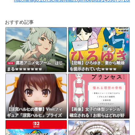
おすすめ記事
露悪アニメ化ブーム、はじ
【悲報】ひろゆき、妻から離婚
NEW
まるｗｗｗｗｗｗｗ
を提示されていたｗｗｗｗ
【涼宮ハルヒの憂鬱】Vivitフィ
【画像】女子の体型ジャンル、
ギュア「涼宮ハルヒ」プライズ
確立される！お前らはどれが好
フィギュア【彩色原型公開】
きや？