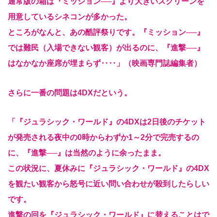
通常版の箱は『ミッション──』より大きいスクリーンを
用意しているシネコンが多かった。
ところがなんと、あの酷評祭りです。『ミッション──』
では難民（入場できない観客）が出るのに、『進撃──』
はなかなか座席が埋まらず‥‥」（映画専門誌編集者）
さらに一番の問題は4DXだという。
「『ジュラシック・ワールド』の4DXは2日後のチケット
が発売される夜中の0時からわずか1～2分で完売するの
に、『進撃──』は当然のように余ったまま。
この状況に、夏休みに『ジュラシック・ワールド』の4DX
を観たい観客から怒号に近い問い合わせが殺到したらしい
です。
進撃の回を『ジュラシック・ワールド』に替えることはで