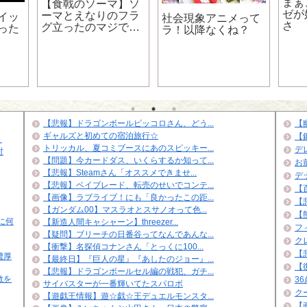
まぁ
【食戟のソーマ】ソ
ゼが
ーマとえなりのフラ
イッ
社会現象アニメって
さ
グ立ったのマジで意
った
ラ！以降なくね？
味わからんのだけれ
ど
【悲報】ドラゴンボールピッコロさん、どう...
【
ギャルズと初めての宿泊旅行☆
【
？
トリッカル、夏コミブースにあのスピッキー...
デ
討
【問題】今カードダス、いくらするか知って...
お
【悲報】Steamさん「オススメできませ...
デ
【悲報】ベイブレード、転売のせいでコンテ...
【
【画像】ラブライブ！にも「良かったこの距...
【悲
【ガンダム00】マスラオとスサノオって色...
【
に何
【新造人間キャシャーン】threezer...
フ
【疑問】ブリーチの日番谷ってなんであんな...
ク
【衝撃】名探偵コナンさん「とっくに100...
【
濃厚
【最終日】『巨人の星』『あしたのジョー』...
【
【悲報】ドラゴンボールセル編の戦犯、ガチ...
敵を
3
サイバスターが一番輝いてたスパロボ
ク
【遊戯王情報】遊☆戯☆王デュエルモンスタ...
【