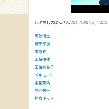
1:
名無しのぽんさん
2016/10/07(金) 23:13
阿笠博士
服部平次
灰原哀
工藤優作
工藤有希子
ベルモット
本堂英佑
赤井秀一
怪盗キッド