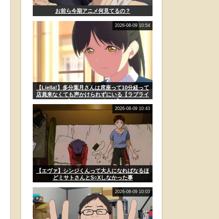
お前ら今期アニメ何見てるの？
2026-08-09 10:54
【Liella!】多分葉月さんは席座って10分経って
店員来なくても声かけられずにいる【ラブライ
ブ！スーパースター!!】
2026-08-09 10:43
【エヴァ】シンジくんって大人になればなるほ
どミサトさんとS○Xしなかった事
2026-08-09 10:03