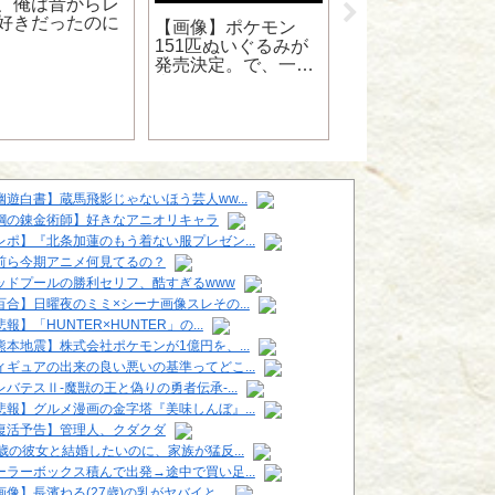
、俺は昔からレ
好きだったのに
【画像】ポケモン
ジャギはなぜ北斗
151匹ぬいぐるみが
兄弟になってしま
発売決定。で、一番
たのか
売れなさそうなポケ
モンってどれだと思
う？
幽遊白書】蔵馬飛影じゃないほう芸人ww...
鋼の錬金術師】好きなアニオリキャラ
レポ】『北条加蓮のもう着ない服プレゼン...
前ら今期アニメ何見てるの？
ッドプールの勝利セリフ、酷すぎるwww
百合】日曜夜のミミ×シーナ画像スレその...
報】「HUNTER×HUNTER」の...
熊本地震】株式会社ポケモンが1億円を、...
ィギュアの出来の良い悪いの基準ってどこ...
レバテスⅡ-魔獣の王と偽りの勇者伝承-...
悲報】グルメ漫画の金字塔『美味しんぼ』...
復活予告】管理人、クダクダ
6歳の彼女と結婚したいのに、家族が猛反...
ーラーボックス積んで出発→途中で買い足...
画像】長濱ねる(27歳)の乳がヤバイと...