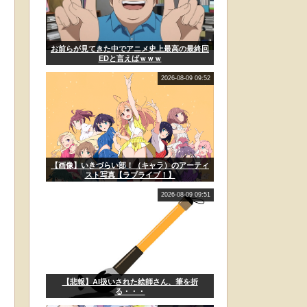
お前らが見てきた中でアニメ史上最高の最終回
EDと言えばｗｗｗ
2026-08-09 09:52
【画像】いきづらい部！（キャラ）のアーティ
スト写真【ラブライブ！】
2026-08-09 09:51
【悲報】AI扱いされた絵師さん、筆を折
る・・・