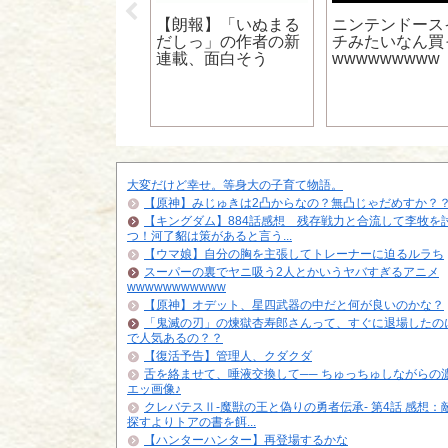
メンなんやけど
【朗報】「いぬまる
ニンテンドース
王下七武海」って
だしっ」の作者の新
チみたいなん買
んであんなイキっ
連載、面白そう
wwwwwwwww
たの？
大変だけど幸せ。等身大の子育て物語。
【原神】みじゅきは2凸からなの？無凸じゃだめすか？
【キングダム】884話感想 残存戦力と合流して李牧を
つ！河了貂は策があると言う...
【ウマ娘】自分の胸を主張してトレーナーに迫るルラち
スーパーの裏でヤニ吸う2人とかいうヤバすぎるアニメ
wwwwwwwwwww
【原神】オデット、星四武器の中だと何が良いのかな？
「鬼滅の刃」の煉獄杏寿郎さんって、すぐに退場したの
で人気あるの？？
【復活予告】管理人、クダクダ
舌を絡ませて、唾液交換して── ちゅっちゅしながらの
エッ画像♪
クレバテスⅡ-魔獣の王と偽りの勇者伝承- 第4話 感想：
探すよりトアの書を餌...
【ハンターハンター】再登場するかな