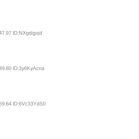
47.97 ID:NXgdigxjd
:49.80 ID:3y6KyAcna
:59.64 ID:6Vc33YdS0