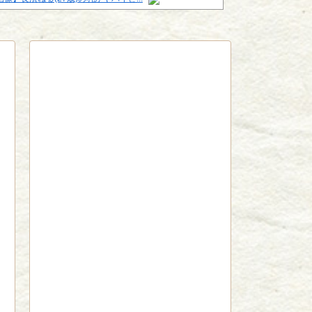
red by livedoor 相互RSS