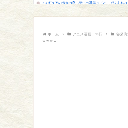
フィギュアの出来の良い悪いの基準ってどこで決まるの
【悲報】「HUNTER×HUNTER」のクラピカ、師匠の
ビに対する態度が本...
ジャンプで綺麗に終わった名作ないよな
Powered by livedoor 相互RSS
ホーム
アニメ漫画：マ行
名探偵
ｗｗｗｗ