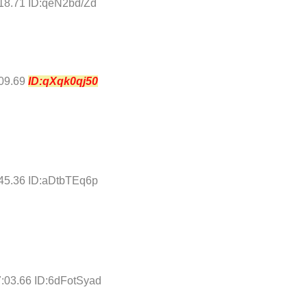
18.71 ID:qeN2bd/Zd
:09.69
ID:qXqk0qj50
:45.36 ID:aDtbTEq6p
:03.66 ID:6dFotSyad