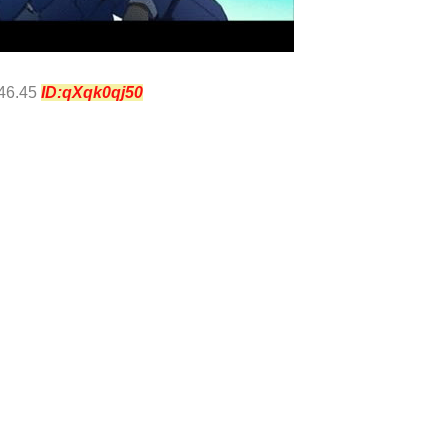
:46.45
ID:qXqk0qj50