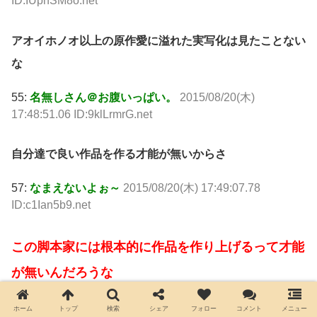
ID:IUphSM8o.net
アオイホノオ以上の原作愛に溢れた実写化は見たことない
な
55:
名無しさん＠お腹いっぱい。
2015/08/20(木)
17:48:51.06 ID:9klLrmrG.net
自分達で良い作品を作る才能が無いからさ
57:
なまえないよぉ～
2015/08/20(木) 17:49:07.78
ID:c1Ian5b9.net
この脚本家には根本的に作品を作り上げるって才能
が無いんだろうな
素材が良くても味付けを間違えて全て台無しにする
ホーム
トップ
検索
シェア
フォロー
コメント
メニュー