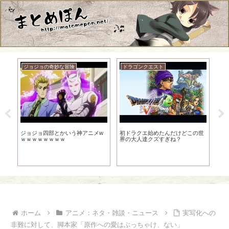
ジョジョの奇妙な冒険
ドラゴンクエスト
た
ジョジョ四部とかいう神アニメw
初ドラクエ始めたんだけどこの世
【
ｗｗｗｗｗｗｗｗ
界の大人達クズすぎね？
演
ホーム
アニメ：ネタ・雑談・ニュース
実写化への
非難に対して、脚本家「原作への愛はぶっちゃけ、ない」