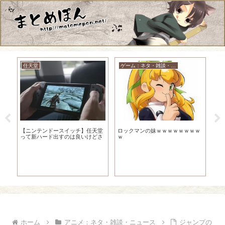
任天堂
ゲーム：ネタ・雑談・ニュース
っ
【ニンテンドースイッチ】任天堂
ロックマンの妹ｗｗｗｗｗｗｗｗ
【
って新ハード出すのは良いけどさ
ｗ
続
敵
ホーム
アニメ：ネタ・雑談・ニュース
ジャンプの