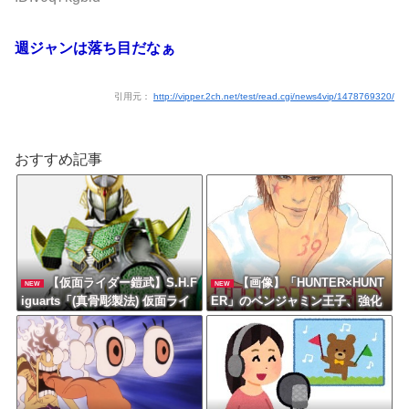
週ジャンは落ち目だなぁ
引用元：
http://vipper.2ch.net/test/read.cgi/news4vip/1478769320/
おすすめ記事
【仮面ライダー鎧武】S.H.F
【画像】「HUNTER×HUNT
NEW
NEW
iguarts「(真骨彫製法) 仮面ライ
ER」のベンジャミン王子、強化
ダー斬月 メロンアームズ」可動
系最強説ｗｗｗｗ
フィギュア【16時プレバン受注
開始】