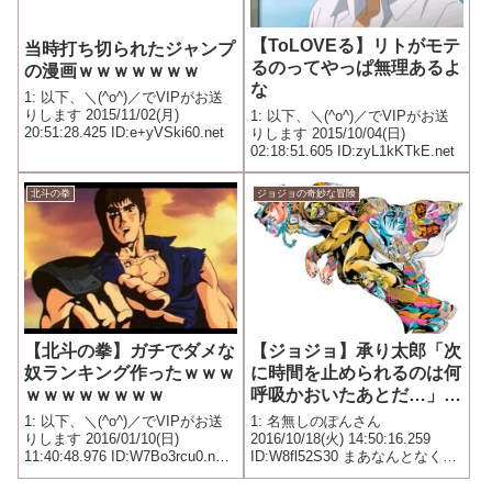
【ToLOVEる】リトがモテ
当時打ち切られたジャンプ
るのってやっぱ無理あるよ
の漫画ｗｗｗｗｗｗｗ
な
1: 以下、＼(^o^)／でVIPがお送
りします 2015/11/02(月)
1: 以下、＼(^o^)／でVIPがお送
20:51:28.425 ID:e+yVSki60.net
りします 2015/10/04(日)
02:18:51.605 ID:zyL1kKTkE.net
北斗の拳
ジョジョの奇妙な冒険
【北斗の拳】ガチでダメな
【ジョジョ】承り太郎「次
奴ランキング作ったｗｗｗ
に時間を止められるのは何
ｗｗｗｗｗｗｗｗ
呼吸かおいたあとだ…」←
これ
1: 以下、＼(^o^)／でVIPがお送
1: 名無しのぽんさん
りします 2016/01/10(日)
2016/10/18(火) 14:50:16.259
11:40:48.976 ID:W7Bo3rcu0.net
ID:W8fl52S30 まあなんとなくわ
1 サウザー 2 アミバ 3 ケン
かるんだけどイマイチ納得行か
シロウ 4 ジャギ 5 ウイグル
ないよな