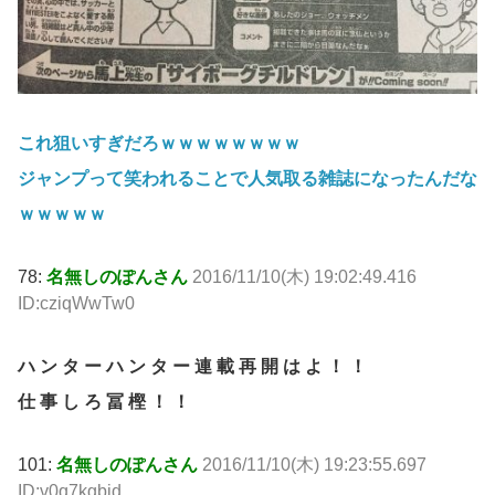
これ狙いすぎだろｗｗｗｗｗｗｗｗ
ジャンプって笑われることで人気取る雑誌になったんだな
ｗｗｗｗｗ
78:
名無しのぽんさん
2016/11/10(木) 19:02:49.416
ID:cziqWwTw0
ハ ン タ ー ハ ン タ ー 連 載 再 開 は よ ！ ！
仕 事 し ろ 冨 樫 ！ ！
101:
名無しのぽんさん
2016/11/10(木) 19:23:55.697
ID:v0q7kgbid