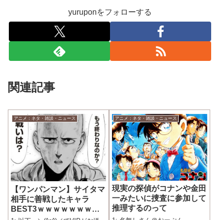
yuruponをフォローする
関連記事
アニメ：ネタ・雑談・ニュース
アニメ：ネタ・雑談・ニュース
現実の探偵がコナンや金田
【ワンパンマン】サイタマ
一みたいに捜査に参加して
相手に善戦したキャラ
推理するのって
BEST3ｗｗｗｗｗｗｗｗ
ｗｗ