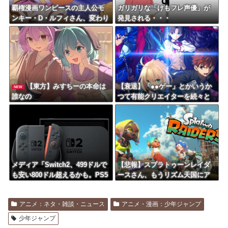
覇権漫画ワンピースの主人公モ
ガリガリな「けもフレ声優」が
ンキー・D・ルフィさん、変わり
発見される・・・
果てた姿で発見される・・・
【東方】みすちーの本命は
【衰退】「●●ゲー」とかいうか
NEW
誰なの
つて有能クリエイターを続々と
輩出した謎の界隈wwwww
メディア「Switch2、499ドルで
【悲報】スプラトゥーンレイダ
も安い800ドル超えるかも。PS5
ースさん、もうリズム天国にア
は直近での値上げ可能性低い」
マゾンランキングで敗北wwwww
wwww
アニメ：ネタ・雑談・ニュース
アニメ・漫画：少年ジャンプ
少年ジャンプ