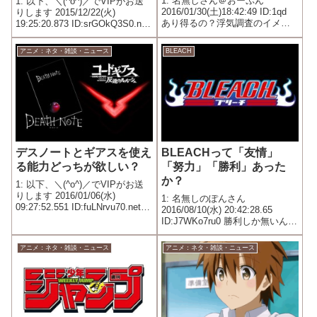
1: 名無しさん＠おーぷん
1: 以下、＼(^o^)／でVIPがお送
2016/01/30(土)18:42:49 ID:1qd
りします 2015/12/22(火)
あり得るの？浮気調査のイメー
19:25:20.873 ID:srGOkQ3S0.net
ジしかないんだけど
1位；
蚊 サ
アニメ：ネタ・雑談・ニュース
BLEACH
イタマの攻撃避け続けた 2位；
夢の中の地底人 サイタマ
の顔面血...
デスノートとギアスを使え
BLEACHって「友情」
る能力どっちが欲しい？
「努力」「勝利」あった
か？
1: 以下、＼(^o^)／でVIPがお送
りします 2016/01/06(水)
1: 名無しのぽんさん
09:27:52.551 ID:fuLNrvu70.net
2016/08/10(水) 20:42:28.65
これはデスノ
ID:J7WKo7ru0 勝利しか無いんだ
よなぁ…
アニメ：ネタ・雑談・ニュース
アニメ：ネタ・雑談・ニュース